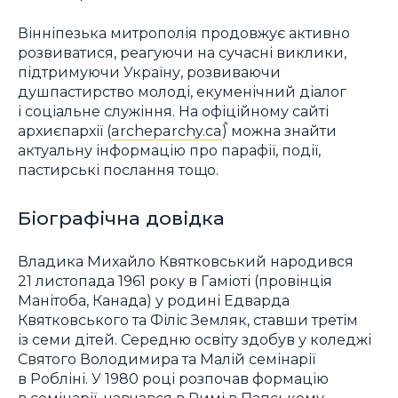
Вінніпезька митрополія продовжує активно
розвиватися, реагуючи на сучасні виклики,
підтримуючи Україну, розвиваючи
душпастирство молоді, екуменічний діалог
і соціальне служіння. На офіційному сайті
архиєпархії (
archeparchy.ca
) можна знайти
актуальну інформацію про парафії, події,
пастирські послання тощо.
Біографічна довідка
Владика Михайло Квятковський народився
21 листопада 1961 року в Гаміоті (провінція
Манітоба, Канада) у родині Едварда
Квятковського та Філіс Земляк, ставши третім
із семи дітей. Cередню освіту здобув у коледжі
Святого Володимира та Малій семінарії
в Робліні. У 1980 році розпочав формацію
в семінарії, навчався в Римі в Папському