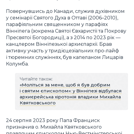
Повернувшись до Канади, служив духівником
у семінарії Святого Духа в Оттаві (2006–2010),
парафіяльним священником у парафіях
Вінніпега (зокрема Святої Євхаристії та Покрову
Пресвятої Богородиці), а з 2014 по 2023 рік —
канцлером Вінніпезької архиєпархії. Брав
активну участь у тридієцезіальних про-лайф
і тюремних служіннях, був капеланом Лицарів
Колумба.
Читайте також:
«Моліться за мене, щоб я був добрим
і святим єпископом»: у Вінніпезі відбулася
архиєрейська хіротонія владики Михайла
Квятковського
24 серпня 2023 року Папа Франциск
призначив о. Михайла Квятковського
правлячим єпископом Нью-Вестмінстерської