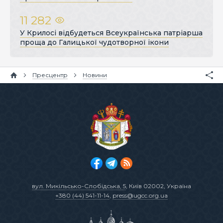
11 282
У Крилосі відбудеться Всеукраїнська патріарша
проща до Галицької чудотворної ікони
Пресцентр
Новини
вул. Микільсько-Слобідська, 5
, Київ 02002, Україна
+380 (44) 541-11-14
,
press@ugcc.org.ua