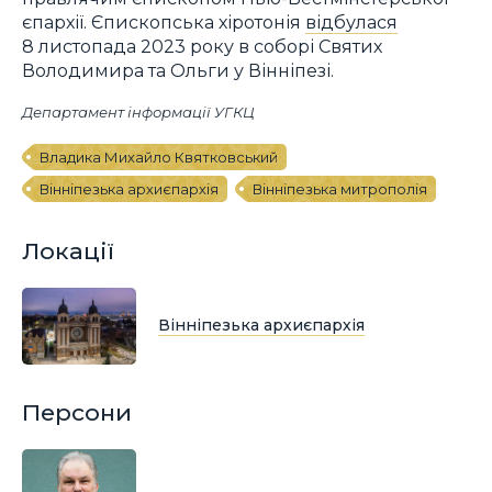
єпархії. Єпископська хіротонія
відбулася
8 листопада 2023 року в соборі Святих
Володимира та Ольги у Вінніпезі.
Департамент інформації УГКЦ
Владика Михайло Квятковський
Вінніпезька архиєпархія
Вінніпезька митрополія
Локації
Вінніпезька архиєпархія
Персони