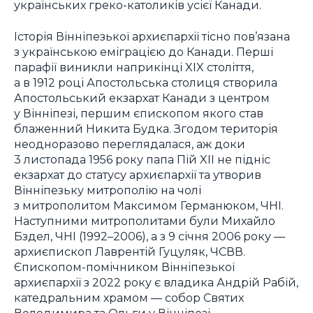
українських греко-католиків усієї Канади.
Історія Вінніпезької архиєпархії тісно пов’язана
з українською еміграцією до Канади. Перші
парафії виникли наприкінці XIX століття,
а в 1912 році Апостольська столиця створила
Апостольський екзархат Канади з центром
у Вінніпезі, першим єпископом якого став
блаженний Никита Будка. Згодом територія
неодноразово переглядалася, аж доки
3 листопада 1956 року папа Пій XII не підніс
екзархат до статусу архиєпархії та утворив
Вінніпезьку митрополію на чолі
з митрополитом Максимом Германюком, ЧНІ.
Наступними митрополитами були Михайло
Бздел, ЧНІ (1992–2006), а з 9 січня 2006 року —
архиєпископ Лаврентій Гуцуляк, ЧСВВ.
Єпископом-помічником Вінніпезької
архиєпархії з 2022 року є владика Андрій Рабій,
катедральним храмом — собор Святих
Володимира та Ольги у Вінніпезі,