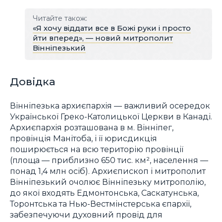
Читайте також:
«Я хочу віддати все в Божі руки і просто
йти вперед», — новий митрополит
Вінніпезький
Довідка
Вінніпезька архиєпархія — важливий осередок
Української Греко-Католицької Церкви в Канаді.
Архиєпархія розташована в м. Вінніпег,
провінція Манітоба, і її юрисдикція
поширюється на всю територію провінції
(площа — приблизно 650 тис. км², населення —
понад 1,4 млн осіб). Архиєпископ і митрополит
Вінніпезький очолює Вінніпезьку митрополію,
до якої входять Едмонтонська, Саскатунська,
Торонтська та Нью-Вестмінстерська єпархії,
забезпечуючи духовний провід для