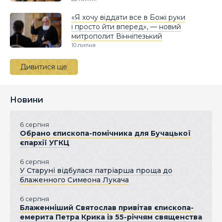
«Я хочу віддати все в Божі руки
і просто йти вперед», — новий
митрополит Вінніпезький
10 липня
Дивитися ще
Новини
6 серпня
Обрано єпископа-помічника для Бучацької
єпархії УГКЦ
6 серпня
У Старуні відбулася патріарша проща до
блаженного Симеона Лукача
6 серпня
Блаженніший Святослав привітав єпископа-
емерита Петра Крика із 55-річчям священства