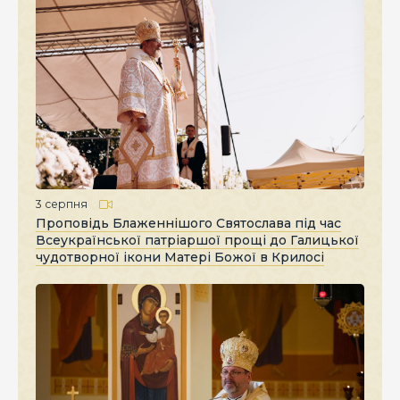
3 серпня
Проповідь Блаженнішого Святослава під час
Всеукраїнської патріаршої прощі до Галицької
чудотворної ікони Матері Божої в Крилосі