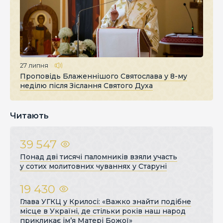
27 липня
Проповідь Блаженнішого Святослава у 8-му
неділю після Зіслання Святого Духа
Читають
39 547
Понад дві тисячі паломників взяли участь
у сотих молитовних чуваннях у Старуні
19 430
Глава УГКЦ у Крилосі: «Важко знайти подібне
місце в Україні, де стільки років наш народ
прикликає ім’я Матері Божої»