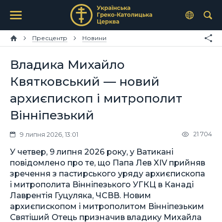
Пресцентр
Новини
Владика Михайло
Квятковський — новий
архиєпископ і митрополит
Вінніпезький
21 704
9 липня 2026, 13:01
У четвер, 9 липня 2026 року, у Ватикані
повідомлено про те, що Папа Лев XIV прийняв
зречення з пастирського уряду архиєпископа
і митрополита Вінніпезького УГКЦ в Канаді
Лаврентія Гуцуляка, ЧСВВ. Новим
архиєпископом і митрополитом Вінніпезьким
Святіший Отець призначив владику Михайла