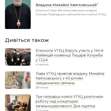
Владика Михайло Квятковський
Єпископ Нью-Вестмінстерської єпархії,
Голова Патріаршої катехитичної комісії УГКЦ
Дивіться також
Єпископи УГКЦ беруть участь у 144-й
Найвищій конвенції Лицарів Колумба
у США
4 серпня
Глава УГКЦ привітав владику Михайла
Квятковського з 40-річчям
священничих свячень
28 липня
Три патріарші комісії УГКЦ розпочали
роботу над концепцією
загальноцерковного Дня підлітка
22 липня