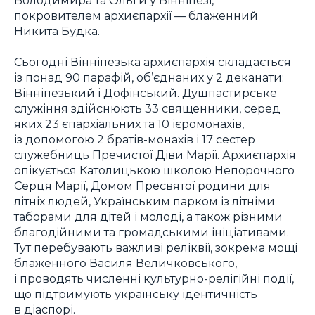
покровителем архиєпархії — блаженний
Никита Будка.
Сьогодні Вінніпезька архиєпархія складається
із понад 90 парафій, об’єднаних у 2 деканати:
Вінніпезький і Дофінський. Душпастирське
служіння здійснюють 33 священники, серед
яких 23 єпархіальних та 10 ієромонахів,
із допомогою 2 братів-монахів і 17 cестер
cлужебниць Пречистої Діви Марії. Архиєпархія
опікується Католицькою школою Непорочного
Серця Марії, Домом Пресвятої родини для
літніх людей, Українським парком із літніми
таборами для дітей і молоді, а також різними
благодійними та громадськими ініціативами.
Тут перебувають важливі реліквії, зокрема мощі
блаженного Василя Величковського,
і проводять численні культурно-релігійні події,
що підтримують українську ідентичність
в діаспорі.