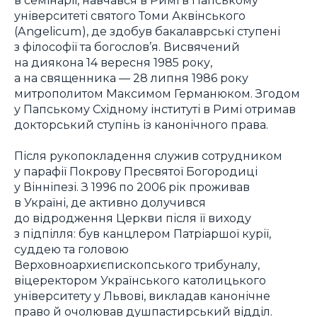
університеті святого Томи Аквінського
(Angelicum), де здобув бакалаврські ступені
з філософії та богослов’я. Висвячений
на диякона 14 вересня 1985 року,
а на священника — 28 липня 1986 року
митрополитом Максимом Германюком. Згодом
у Папському Східному інституті в Римі отримав
докторський ступінь із канонічного права.
Після рукопокладення служив сотрудником
у парафії Покрову Пресвятої Богородиці
у Вінніпезі. З 1996 по 2006 рік проживав
в Україні, де активно долучився
до відродження Церкви після її виходу
з підпілля: був канцлером Патріаршої курії,
суддею та головою
Верховноархиєпископського трибуналу,
віцеректором Українського католицького
університету у Львові, викладав канонічне
право й очолював душпастирський відділ.