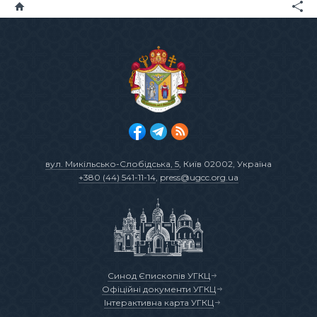
вул. Микільсько-Слобідська, 5
, Київ 02002, Україна
+380 (44) 541-11-14
,
press@ugcc.org.ua
Синод Єпископів УГКЦ
Офіційні документи УГКЦ
Інтерактивна карта УГКЦ