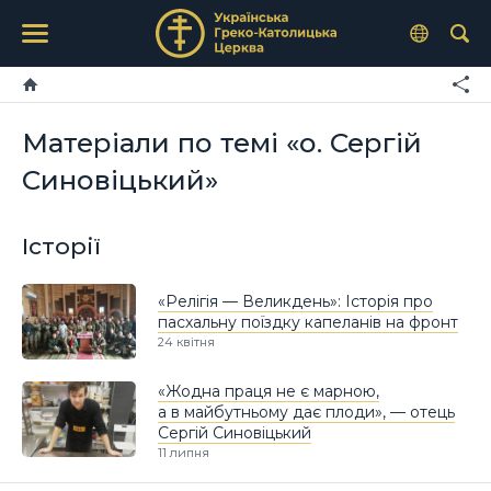
Матеріали по темі «о. Сергій
Синовіцький»
Історії
«Релігія — Великдень»: Історія про
пасхальну поїздку капеланів на фронт
24 квітня
«Жодна праця не є марною,
а в майбутньому дає плоди», — отець
Сергій Синовіцький
11 липня