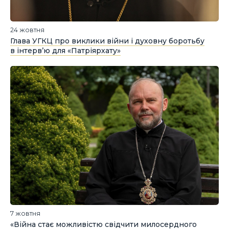
24 жовтня
Глава УГКЦ про виклики війни і духовну боротьбу
в інтерв’ю для «Патріярхату»
7 жовтня
«Війна стає можливістю свідчити милосердного