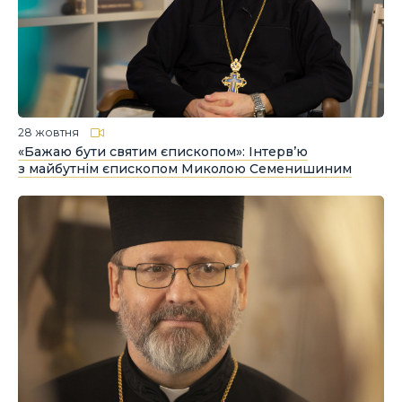
28 жовтня
«Бажаю бути святим єпископом»: Інтерв’ю
з майбутнім єпископом Миколою Семенишиним