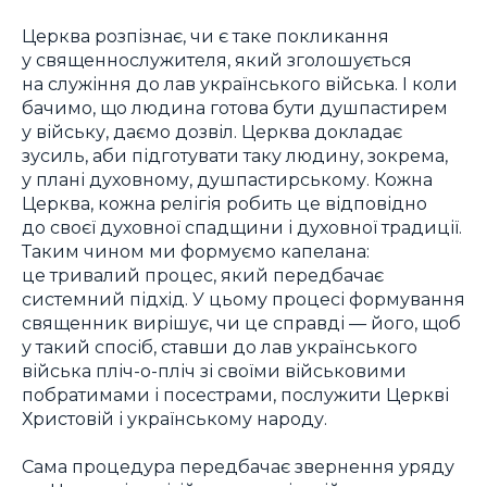
Церква розпізнає, чи є таке покликання
у священнослужителя, який зголошується
на служіння до лав українського війська. І коли
бачимо, що людина готова бути душпастирем
у війську, даємо дозвіл. Церква докладає
зусиль, аби підготувати таку людину, зокрема,
у плані духовному, душпастирському. Кожна
Церква, кожна релігія робить це відповідно
до своєї духовної спадщини і духовної традиції.
Таким чином ми формуємо капелана:
це тривалий процес, який передбачає
системний підхід. У цьому процесі формування
священник вирішує, чи це справді — його, щоб
у такий спосіб, ставши до лав українського
війська пліч-о-пліч зі своїми військовими
побратимами і посестрами, послужити Церкві
Христовій і українському народу.
Сама процедура передбачає звернення уряду