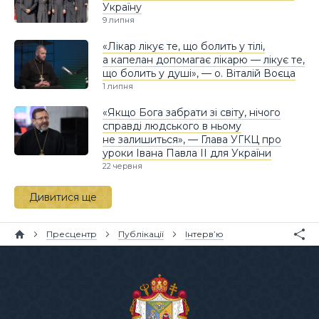
Україну
9 липня
«Лікар лікує те, що болить у тілі,
а капелан допомагає лікарю — лікує те,
що болить у душі», — о. Віталій Воєца
1 липня
«Якщо Бога забрати зі світу, нічого
справді людського в ньому
не залишиться», — Глава УГКЦ про
уроки Івана Павла II для України
22 червня
Дивитися ще
Пресцентр
Публікації
Інтерв’ю