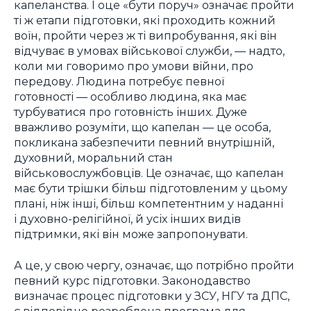
капеланства. І оце «бути поруч» означає пройти
ті ж етапи підготовки, які проходить кожний
воїн, пройти через ж ті випробування, які він
відчуває в умовах військової служби, — надто,
коли ми говоримо про умови війни, про
передову. Людина потребує певної
готовності — особливо людина, яка має
турбуватися про готовність інших. Дуже
вважливо розуміти, що капелан — це особа,
покликана забезпечити певний внутрішній,
духовний, моральний стан
військовослужбовців. Це означає, що капелан
має бути трішки більш підготовленим у цьому
плані, ніж інші, більш компетентним у наданні
і духовно-релігійної, й усіх інших видів
підтримки, які він може запропонувати.
А це, у свою чергу, означає, що потрібно пройти
певний курс підготовки. Законодавство
визначає процес підготовки у ЗСУ, НГУ та ДПС,
є відповідно розроблена програма для