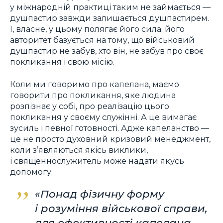
у міжнародній практиці таким не займається —
душпастир завжди залишається душпастирем.
І, власне, у цьому полягає його сила: його
авторитет базується на тому, що військовий
душпастир не забув, хто він, не забув про своє
покликання і свою місію.
Коли ми говоримо про капелана, маємо
говорити про покликання, яке людина
розпізнає у собі, про реалізацію цього
покликання у своєму служінні. А це вимагає
зусиль і певної готовності. Адже капеланство —
це не просто духовний кризовий менеджмент,
коли з’являються якісь виклики,
і священнослужитель може надати якусь
допомогу.
«Понад фізичну форму
і розуміння військової справи,
для ефективності капелана