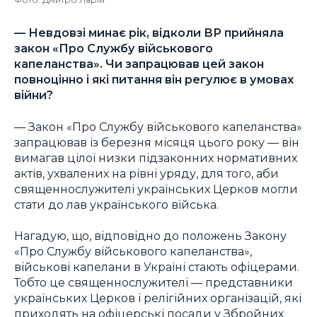
— Невдовзі минає рік, відколи ВР прийняла
закон «Про Службу військового
капеланства». Чи запрацював цей закон
повноцінно і які питання він регулює в умовах
війни?
— Закон «Про Службу військового капеланства»
запрацював із березня місяця цього року — він
вимагав цілої низки підзаконних нормативних
актів, ухвалених на рівні уряду, для того, аби
священнослужителі українських Церков могли
стати до лав українського війська.
Нагадую, що, відповідно до положень Закону
«Про Службу військового капеланства»,
військові капелани в Україні стають офіцерами.
Тобто це священнослужителі — представники
українських Церков і релігійних організацій, які
приходять на офіцерські посади у Збройних