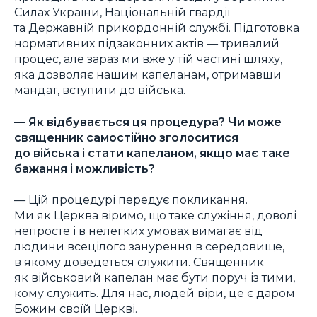
Силах України, Національній гвардії
та Державній прикордонній службі. Підготовка
нормативних підзаконних актів — тривалий
процес, але зараз ми вже у тій частині шляху,
яка дозволяє нашим капеланам, отримавши
мандат, вступити до війська.
— Як відбувається ця процедура? Чи може
священник самостійно зголоситися
до війська і стати капеланом, якщо має таке
бажання і можливість?
— Цій процедурі передує покликання.
Ми як Церква віримо, що таке служіння, доволі
непросте і в нелегких умовах вимагає від
людини всецілого занурення в середовище,
в якому доведеться служити. Священник
як військовий капелан має бути поруч із тими,
кому служить. Для нас, людей віри, це є даром
Божим своїй Церкві.