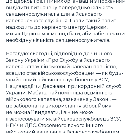
до Церков і релігійних організацій з проханням
виділити визначену попередньо кількість
священнослужителів для військового
капеланського служіння. І коли такий запит
надходить до керівного центру Церкви,
ми як Церква маємо подбати, аби забезпечити
необхідну кількість священнослужителів.
Нагадую: сьогодні, відповідно до чинного
Закону України «Про Службу військового
капеланства» військовий капелан повністю,
всеціло стає військовослужбовцем — як будь-
який інший військовослужбовець у ЗСУ,
Нацгвардії чи Державні прикордонній службі
України. Мабуть, найпомітніша відмінність
військового капелана, зазначена у Законі, —
це заборона на використання зброї. Йому
не можна її видавати, і він не може
її застосовувати як військовослужбовець ЗСУ,
НГУ чи ДПС. Стосовного всього іншого
військовий капелан є військовослужбовцем.