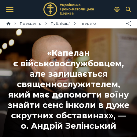
Пресцентр
Публікації
Інтерв’ю
«Капелан
є військовослужбовцем,
але залишається
священнослужителем,
який має допомогти воїну
знайти сенс інколи в дуже
скрутних обставинах», —
о. Андрій Зелінський