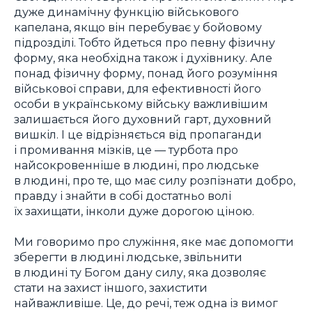
дуже динамічну функцію військового
капелана, якщо він перебуває у бойовому
підрозділі. Тобто йдеться про певну фізичну
форму, яка необхідна також і духівнику. Але
понад фізичну форму, понад його розуміння
військової справи, для ефективності його
особи в українському війську важливішим
залишається його духовний гарт, духовний
вишкіл. І це відрізняється від пропаганди
і промивання мізків, це — турбота про
найсокровенніше в людині, про людське
в людині, про те, що має силу розпізнати добро,
правду і знайти в собі достатньо волі
їх захищати, інколи дуже дорогою ціною.
Ми говоримо про служіння, яке має допомогти
зберегти в людині людське, звільнити
в людині ту Богом дану силу, яка дозволяє
стати на захист іншого, захистити
найважливіше. Це, до речі, теж одна із вимог