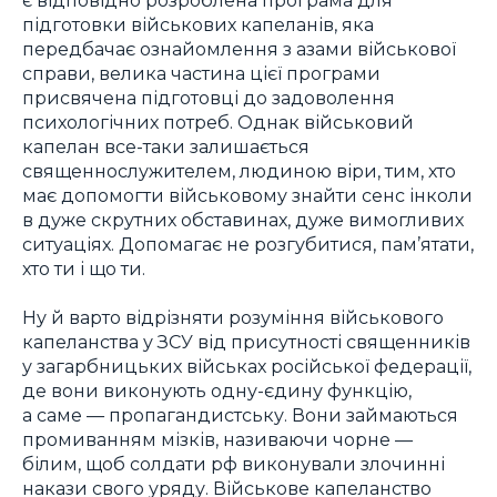
підготовки військових капеланів, яка
передбачає ознайомлення з азами військової
справи, велика частина цієї програми
присвячена підготовці до задоволення
психологічних потреб. Однак військовий
капелан все-таки залишається
священнослужителем, людиною віри, тим, хто
має допомогти військовому знайти сенс інколи
в дуже скрутних обставинах, дуже вимогливих
ситуаціях. Допомагає не розгубитися, пам’ятати,
хто ти і що ти.
Ну й варто відрізняти розуміння військового
капеланства у ЗСУ від присутності священників
у загарбницьких військах російської федерації,
де вони виконують одну-єдину функцію,
а саме — пропагандистську. Вони займаються
промиванням мізків, називаючи чорне —
білим, щоб солдати рф виконували злочинні
накази свого уряду. Військове капеланство