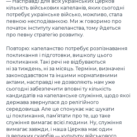
— Насправді для всіх українських Церков
кількість військових капеланів, яких сьогодні
потребує українське військо, можливо, стала
певною несподіванкою. Ми ж говоримо про
початок інституту капеланства, тому йдеться
про певну стратегію розвитку.
Повторю: капеланство потребує розпізнавання
покликання і підготовки, вишколу цього
покликання. Такі речі не відбуваються
ні за тиждень, ні за місяць. Терміни, визначені
законодавством та іншими нормативними
актами, насправді не дозволяють нам уже
сьогодні забезпечити вповні ту кількість
кандидатів на капеланське служіння, щодо якої
держава звернулася до релігійного
середовища. Але це спонукає нас шукати
ці покликання, пам’ятати про те, що таке
служіння вимагає всієї людини. Ну, служіння
вимагає завжди, і наша Церква має один
із великих скарбів — культуру військового