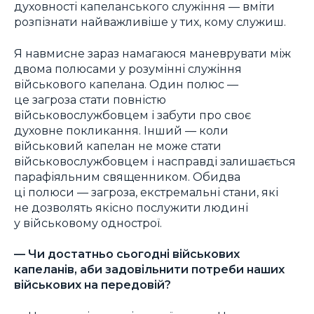
духовності капеланського служіння — вміти
розпізнати найважливіше у тих, кому служиш.
Я навмисне зараз намагаюся маневрувати між
двома полюсами у розумінні служіння
військового капелана. Один полюс —
це загроза стати повністю
військовослужбовцем і забути про своє
духовне покликання. Інший — коли
військовий капелан не може стати
військовослужбовцем і насправді залишається
парафіяльним священником. Обидва
ці полюси — загроза, екстремальні стани, які
не дозволять якісно послужити людині
у військовому однострої.
— Чи достатньо сьогодні військових
капеланів, аби задовільнити потреби наших
військових на передовій?