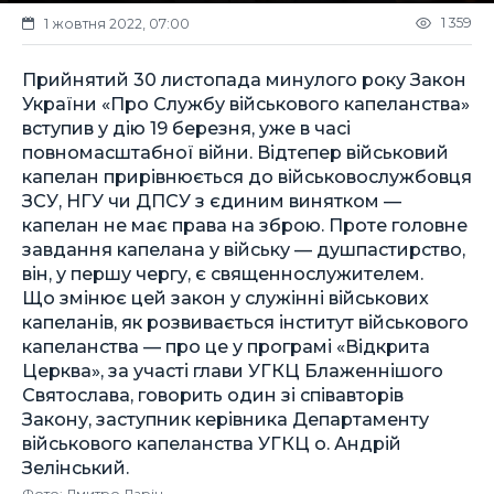
1 359
1 жовтня 2022, 07:00
Прийнятий 30 листопада минулого року Закон
України «Про Службу військового капеланства»
вступив у дію 19 березня, уже в часі
повномасштабної війни. Відтепер військовий
капелан прирівнюється до військовослужбовця
ЗСУ, НГУ чи ДПСУ з єдиним винятком —
капелан не має права на зброю. Проте головне
завдання капелана у війську — душпастирство,
він, у першу чергу, є священнослужителем.
Що змінює цей закон у служінні військових
капеланів, як розвивається інститут військового
капеланства — про це у програмі «Відкрита
Церква», за участі глави УГКЦ Блаженнішого
Святослава, говорить один зі співавторів
Закону, заступник керівника Департаменту
військового капеланства УГКЦ о. Андрій
Зелінський.
Фото: Дмитро Ларін