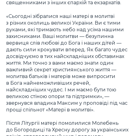
священниками з інших єпархій та екзархатів.
«Сьогодні зібралися наші матері в молитві
з різних околиць великої України. Ви є тими
руками, які тримають небо над усіма нашими
захисниками. Ваші молитви — безупинна
вервиця слів любові до Бога і наших дітей —
дають сили крокувати вперед. Як багато чудес
досвідчуємо в тих найскладніших обставинах
життя. Ми точно з вами маємо знати один
важливий секрет християнського життя —
молитва батьків і матерів може випросити
в Бога найнеможливіших речей,
найскладніших чудес. І ми маємо бути тою
великою стіною опори та підтримки», —
звернувся владика Максим у проповіді під час
прощі спільнот «Матері в молитві».
Після Літургії матері помолилися Молебень
до Богородиці та Хресну дорогу за українських