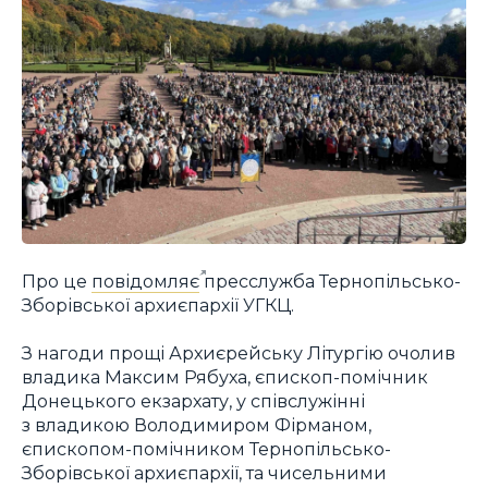
Про це
повідомляє
пресслужба Тернопільсько-
Зборівської архиєпархії УГКЦ.
З нагоди прощі Архиєрейську Літургію очолив
владика Максим Рябуха, єпископ-помічник
Донецького екзархату, у співслужінні
з владикою Володимиром Фірманом,
єпископом-помічником Тернопільсько-
Зборівської архиєпархії, та чисельними