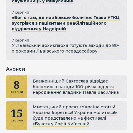
служебниць у Микуличині
7 серпня
«Бог є там, де найбільше болить»: Глава УГКЦ
зустрівся з пацієнтами реабілітаційного
відділення у Надвірній
7 серпня
У Львівській архиєпархії готують заходи до 80-
х роковин Львівського псевдособору
Анонси
8
Блаженніший Святослав відвідає
Коломию з нагоди 100-річчя від дня
народження владики Павла Василика
серпня
Мистецький проєкт «Україна стоїть!
15
Україна бореться! Україна молиться!»
буде представлено на фестивалі
серпня
«Букет» у Софії Київській