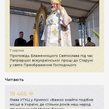
7 серпня
Проповідь Блаженнішого Святослава під час
Патріаршої всеукраїнської прощі до Старуні
у свято Преображення Господнього
Читають
19 466
Глава УГКЦ у Крилосі: «Важко знайти подібне
місце в Україні, де стільки років наш народ
прикликає ім’я Матері Божої»