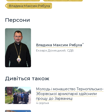
Владика Максим Рябуха
Персони
Владика Максим Рябуха
Екзарх Донецький, СДБ
Дивіться також
Молодь і монашество Тернопільсько-
Зборівської архиєпархії здійснили
прощу до Зарваниці
4 серпня