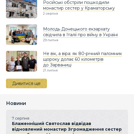
Російські обстріли пошкодили
монастир сестер у Краматорську
2 серпня
Молодь Донецького екзархату
свідчила в Італії про війну в Україні
29 липня
Не вік, а віра: як 80-річний паломник
щороку долає 60 кілометрів
до Зарваниці
21 липня
Дивитися ще
Новини
7 серпня
Блаженніший Святослав відвідав
відновлений монастир Згромадження сестер