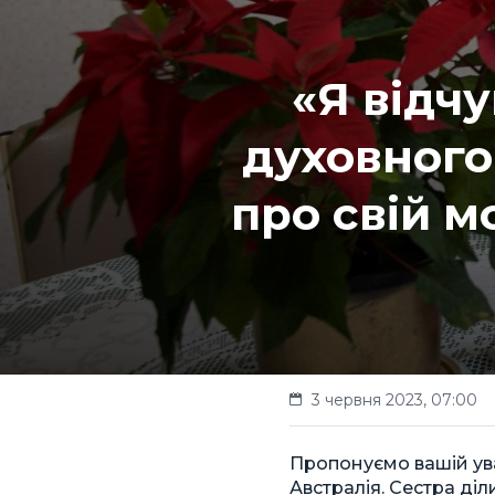
«Я відч
духовного
про свій м
3 червня 2023, 07:00
Пропонуємо вашій уваз
Австралія. Сестра ді