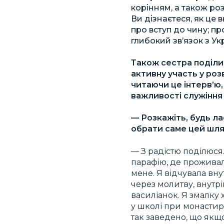
корінням, а також роз
Ви дізнаєтеся, як це
про вступ до чину; пр
глибокий зв’язок з Ук
Також сестра поділи
активну участь у роз
читаючи це інтерв’ю,
важливості служіння 
— Розкажіть, будь ла
обрати саме цей шля
— З радістю поділюся.
парафію, де проживал
мене. Я відчувала вн
через молитву, внутр
василіанок. Я змалку 
у школі при монастирі
так заведено, що якщо