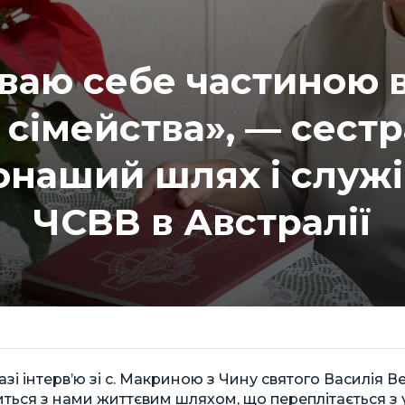
уваю себе частиною 
 сімейства», — сест
онаший шлях і служ
ЧСВВ в Австралії
і інтерв’ю зі с. Макриною з Чину святого Василія В
литься з нами життєвим шляхом, що переплітається з