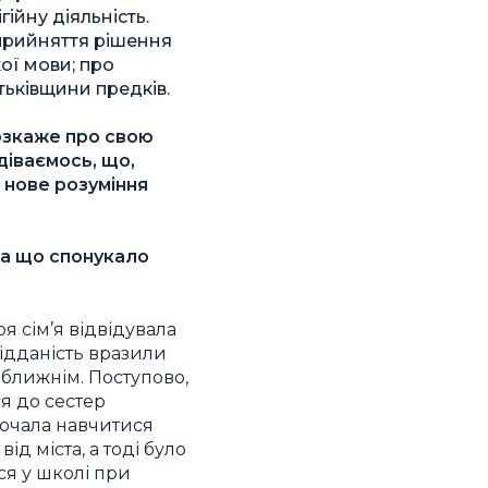
ійну діяльність.
 прийняття рішення
ої мови; про
тьківщини предків.
розкаже про свою
діваємось, що,
я нове розуміння
та що спонукало
я сім’я відвідувала
відданість вразили
 ближнім. Поступово,
я до сестер
 почала навчитися
д міста, а тоді було
ся у школі при