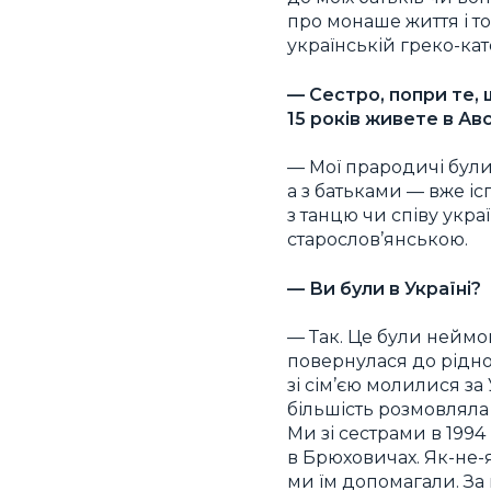
про монаше життя і т
українській греко-ка
— Сестро, попри те, 
15 років живете в Ав
— Мої прародичі були
а з батьками — вже і
з танцю чи співу укра
старослов’янською.
— Ви були в Україні?
— Так. Це були неймов
повернулася до рідно
зі сім’єю молилися за
більшість розмовляла
Ми зі сестрами в 1994
в Брюховичах. Як-не-як
ми їм допомагали. За