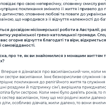
повідає про свою непересічну, сповнену смислу реліг
 внутрішнє покликання змінило її життя і привело до
о дитинство, сповнене любові та поваги до українськ
раїною, що народився з її відчуття належності до ба
ться досвідом місіонерської роботи в Австралії, 
витку української греко-католицької громади. Спо
 вас огорне відчуття благодаті та віри, відкриєтьс
і самовідданості.
ска, про те, як ви знайомилися з монашим життям 
х?
 Вперше я дізналася про василіанський чин, коли мо
и сестри василіанки. Їхнє безкорисливе служіння і 
утрішнє покликання до релігійного життя та служіння
ішні роздуми й підтримку сім’ї, вирішила приєднатис
хотіла бути сестрою. Коли мені було дев’ять років, то
 сестер василіанок, тому що мої родичі жили далеко ві
 діти, особливо дівчата, жили далеко, то вони вчили