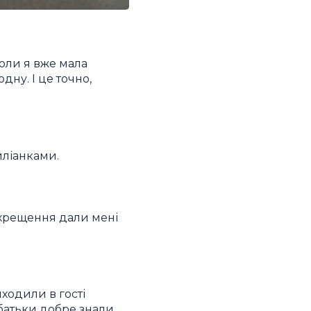
коли я вже мала
одну. І це точно,
иліанками.
с хрещення дали мені
иходили в гості
 батьки добре знали