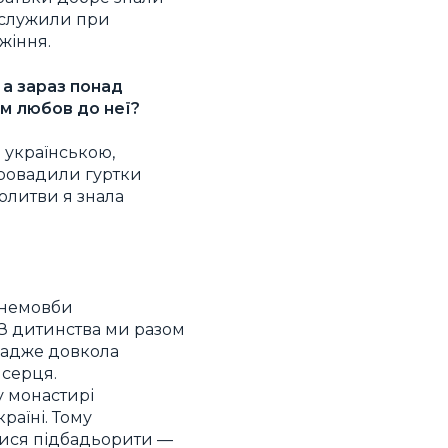
и служили при
жіння.
 а зараз понад
ам любов до неї?
 українською,
провадили гуртки
молитви я знала
я немовби
 З дитинства ми разом
, адже довкола
 серця.
 у монастирі
раїні. Тому
алися підбадьорити —