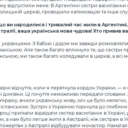
ому відпустили мене. В Аргентині сестри василіанк
толицькій церкві, проводили катехизацію та інше слу
що ви народилися і тривалий час жили в Аргентині,
стралії, ваша українська мова чудова! Хто привив в
 українцями. З бабою і дідом ми завжди розмовляли
спанською. Але також багато вплинуло те, що сестри 
їнською, ми також багато колядували в церкві, а всі 
ірні відчуття, коли я перетнула кордон України, — 
ї домівки. Ці почуття неможливо передати словами.
 Україну, вчили українську мову, хоч це було нелегко
 іспанською. Зустріч з Україною торкнула до глибини
 році приїхали відвідати сестер василіанок в Україні,
, а нам було легше жити в Австралії, ніж сестрам в Ук
 пожертви з Австралії відбудувати монастир. Намаг