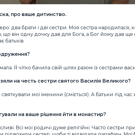
ска, про ваше дитинство.
веро: два брати і дві сестри. Моя сестра народилася, 
ав, що він одну дочку дав для Бога, а Бог йому дав ще 
є батьків.
 одруження?
мала. Я чітко бачила свій шлях разом із сестрами вас
взяли на честь сестри святого Василія Великого?
 святкували мої іменини (
сміється
). А батьки під ча
гували на ваше рішення йти в монастир?
иві. Всі мої родичі дуже релігійні. Часто сестри пр
ни підвозили сестер, щоби ті відвідали парафіян. Мої