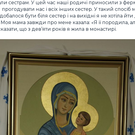
ли сестрам. У цей час наші родичі приносили з ферм
прогодувати нас і всіх інших сестер. У такий спосі
балося бути біля сестер і на вихідні я не хотіла йти 
. Моя мама завжди про мене казала: «Я її породила, а
казати, що з дев’яти років я жила в монастирі.