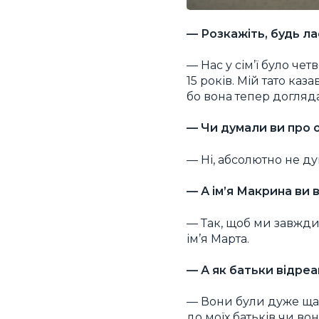
— Розкажіть, будь ла
— Нас у сім’ї було чет
15 років. Мій тато каз
бо вона тепер догляда
— Чи думали ви про
— Ні, абсолютно не ду
— А ім’я Макрина ви 
— Так, щоб ми завжди
ім’я Марта.
— А як батьки відреа
— Вони були дуже щасл
до моїх батьків чи во