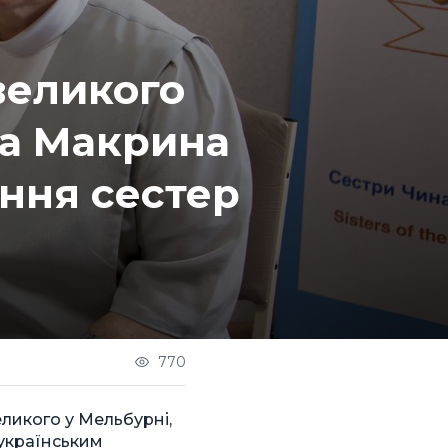
великого
ра Макрина
іння сестер
770
еликого у Мельбурні,
 українським