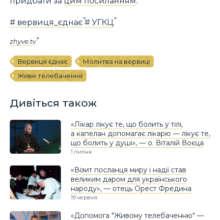
придбати за
цим посиланням
.
# вервиця_єднає
# УГКЦ
zhyve.tv
Вервиця єднає
Молитва на вервиці
Живе телебачення
Дивіться також
«Лікар лікує те, що болить у тілі,
а капелан допомагає лікарю — лікує те,
що болить у душі», — о. Віталій Воєца
1 липня
«Візит посланця миру і надії став
великим даром для українського
народу», — отець Орест Фредина
19 червня
«Допомога "Живому телебаченню" —