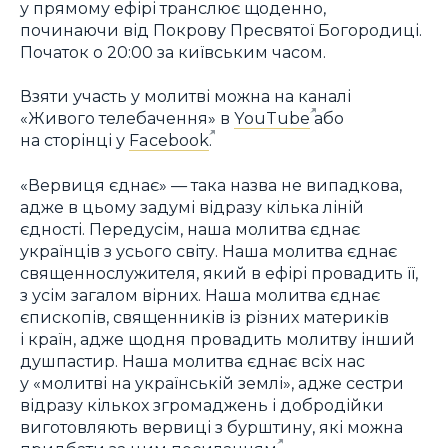
у прямому ефірі транслює щоденно,
починаючи від Покрову Пресвятої Богородиці.
Початок о 20:00 за київським часом.
Взяти участь у молитві можна на каналі
«Живого телебачення» в
YouTube
або
на сторінці у
Facebook
.
«Вервиця єднає» — така назва не випадкова,
адже в цьому задумі відразу кілька ліній
єдності. Передусім, наша молитва єднає
українців з усього світу. Наша молитва єднає
священнослужителя, який в ефірі провадить її,
з усім загалом вірних. Наша молитва єднає
єпископів, священників із різних материків
і країн, адже щодня провадить молитву інший
душпастир. Наша молитва єднає всіх нас
у «молитві на українській землі», адже сестри
відразу кількох згромаджень і добродійки
виготовляють вервиці з бурштину, які можна