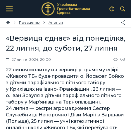
Пресцентр
Анонси
«Вервиця єднає» від понеділка,
22 липня, до суботи, 27 липня
68
27 липня 2024, 20:00
22 липня молитву на вервиці у прямому ефірі
«Живого ТБ» буде провадити о. Йосафат Бойко
з дітьми парафіяльного літнього табору
у Крихівцях на Івано-Франківщині, 23 липня —
о. Іван Зозуля з дітьми парафіяльного літнього
табору у Мар’янівці на Тернопільщині,
24 липня — сестри згромадження Сестер
Служебниць Непорочної Діви Марії з Варшави
(Польща), 25 липня — учні катехитичної
онлайн-школи «Живого ТБ», які перебувають