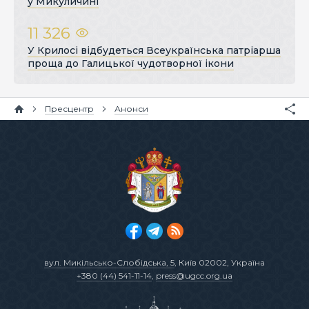
у Микуличині
11 326
У Крилосі відбудеться Всеукраїнська патріарша
проща до Галицької чудотворної ікони
Пресцентр
Анонси
вул. Микільсько-Слобідська, 5
, Київ 02002, Україна
+380 (44) 541-11-14
,
press@ugcc.org.ua