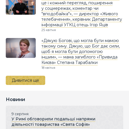
це і кожний перегляд, поширення
у соцмережах, коментар чи
"вподобайка"», — директор «Живого
телебачення», керівник Департаменту
інформації УГКЦ отець Ігор Яців
25 квітня
«Дякую Богові, що могла бути мамою
такому сину. Дякую, що Бог дає сили,
щоб я могла бути допомогою
іншим», — мама загиблого «Привида
Києва» Степана Тарабалки
18 квітня
Дивитися ще
Новини
9 серпня
У Римі обговорили подальші напрями
діяльності товариства «Свята Софія»