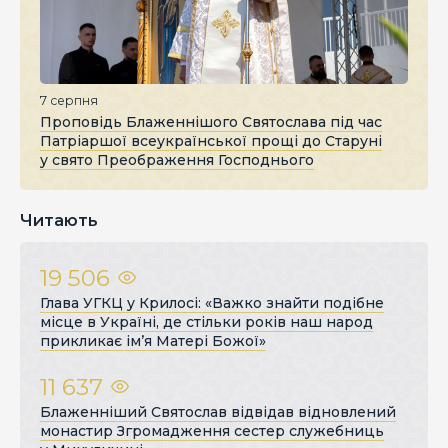
7 серпня
Проповідь Блаженнішого Святослава під час
Патріаршої всеукраїнської прощі до Старуні
у свято Преображення Господнього
Читають
19 506
Глава УГКЦ у Крилосі: «Важко знайти подібне
місце в Україні, де стільки років наш народ
прикликає ім’я Матері Божої»
11 637
Блаженніший Святослав відвідав відновлений
монастир Згромадження сестер служебниць