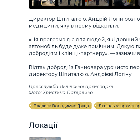
Директор Шпиталю о. Андрій Логін розпо
медицини, яку в ньому відкрили.
«Ця програма діє для людей, які довший 
автомобіль буде дуже помічним. Дякую п
добродіям і клініці-партнеру», — зазначив
Відтак добродії з Ганновера урочисто пе
директору Шпиталю о. Андрієві Логіну.
Пресслужба Львівської архиєпархії
Фото: Христина Потерейко
Владика Володимир Груца
Львівська архиєпар
Локації