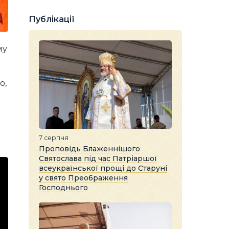
Публікації
му
о,
7 серпня
Проповідь Блаженнішого
Святослава під час Патріаршої
всеукраїнської прощі до Старуні
у свято Преображення
Господнього