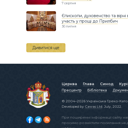
7 серпня
Єпископи, духовенство та вірні 
участь у прощі до Прилбич
30 липня
Дивитися ще
Церква
Глава
Синод
Кур
Пресцентр
Бібліотека
Докуме
© 2004–2026 Українська Греко-Като
Developed by
Cawas Ltd
. July, 2022.
При поширенні інформації сайту н
просимо розмістити посилання на