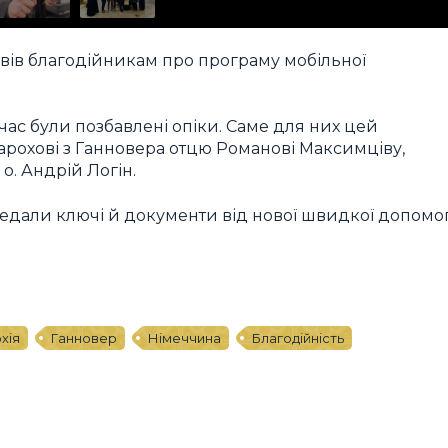
вів благодійникам про програму мобільної
час були позбавлені опіки. Саме для них цей
арохові з Ганновера отцю Романові Максимціву,
 о. Андрій Логін.
редали ключі й документи від нової швидкої допомо
хія
Ганновер
Німеччина
Благодійність