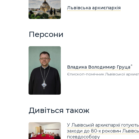
Львівська архиєпархія
Персони
Владика Володимир Груца
Єпископ-помічник Львівської архиєп
Дивіться також
У Львівській архиєпархії готують
заходи до 80-х роковин Львівс
псевдособору