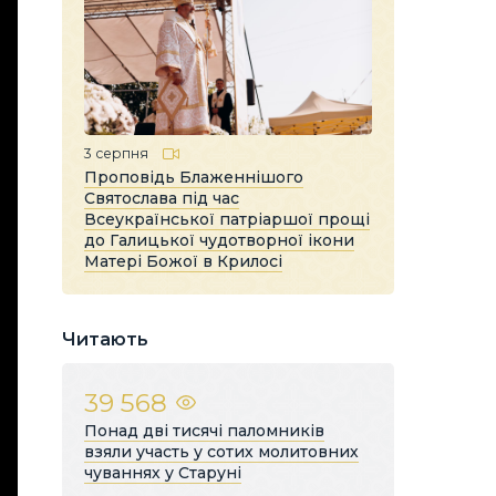
3 серпня
Проповідь Блаженнішого
Святослава під час
Всеукраїнської патріаршої прощі
до Галицької чудотворної ікони
Матері Божої в Крилосі
Читають
39 568
Понад дві тисячі паломників
взяли участь у сотих молитовних
чуваннях у Старуні