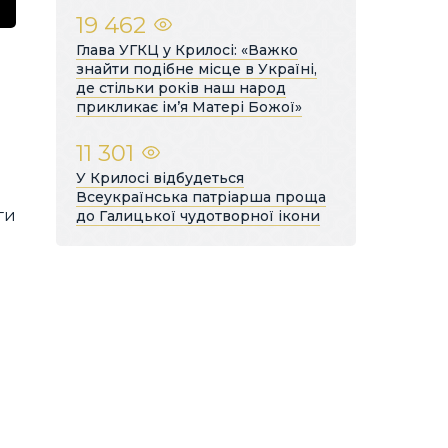
19 462
Глава УГКЦ у Крилосі: «Важко
знайти подібне місце в Україні,
де стільки років наш народ
прикликає ім’я Матері Божої»
11 301
У Крилосі відбудеться
Всеукраїнська патріарша проща
ги
до Галицької чудотворної ікони