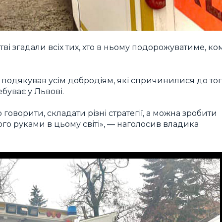
ві згадали всіх тих, хто в ньому подорожуватиме, ко
 подякував усім добродіям, які спричинилися до тог
буває у Львові.
 говорити, складати різні стратегії, а можна зробити
ого руками в цьому світі», — наголосив владика