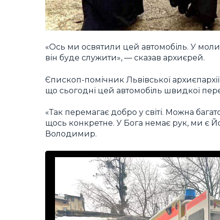
«Ось ми освятили цей автомобіль. У молит
він буде служити», — сказав архиєрей.
Єпископ-помічник Львівської архиєпархії
що сьогодні цей автомобіль швидкої пере
«Так перемагає добро у світі. Можна багато
щось конкретне. У Бога немає рук, ми є Й
Володимир.