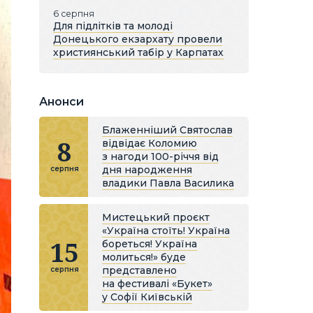
6 серпня
Для підлітків та молоді
Донецького екзархату провели
християнський табір у Карпатах
Анонси
Блаженніший Святослав
8
відвідає Коломию
з нагоди 100-річчя від
дня народження
серпня
владики Павла Василика
Мистецький проєкт
«Україна стоїть! Україна
15
бореться! Україна
молиться!» буде
представлено
серпня
на фестивалі «Букет»
у Софії Київській