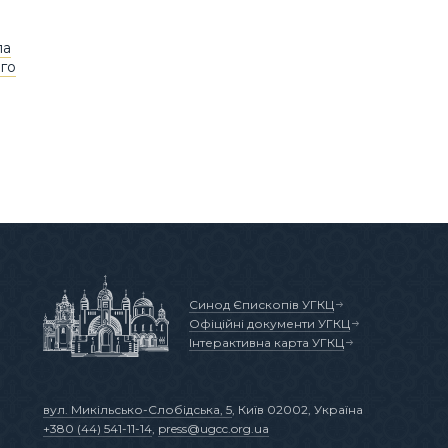
ла
ого
Синод Єпископів УГКЦ
Офіційні документи УГКЦ
Інтерактивна карта УГКЦ
вул. Микільсько-Слобідська, 5
, Київ 02002, Україна
+380 (44) 541-11-14
,
press@ugcc.org.ua