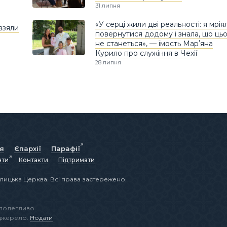
31 липня
«У серці жили дві реальності: я мрія
взяли
повернутися додому і знала, що ць
не станеться», — їмость Марʼяна
Курило про служіння в Чехії
28 липня
ія
Єпархії
Парафії
нти
Контакти
Підтримати
лицька Церква. Всі права застережено.
аполегливо
 джерело.
Подати