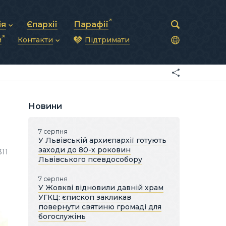
ія
Єпархії
Парафії
и
Контакти
Підтримати
астирська рада
нод
нсово-господарська діяльність
Загальна інформація
ди
ки та комунікації
Глава УГКЦ
ністративні питання
Синоди Єпископів
підрозділи
Трибунал
Патріарша курія
Новини
Єпархії та екзархати
7 серпня
У Львівській архиєпархії готують
заходи до 80-х роковин
311
Львівського псевдособору
7 серпня
У Жовкві відновили давній храм
УГКЦ: єпископ закликав
повернути святиню громаді для
богослужінь