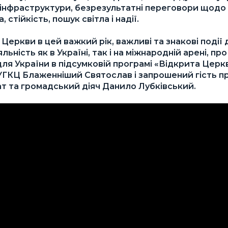
інфраструктури, безрезультатні переговори щодо т.
 стійкість, пошук світла і надії.
 Церкви в цей важкий рік, важливі та знакові події
яльність як в Україні, так і на міжнародній арені, пр
ля України в підсумковій програмі «Відкрита Церкв
УГКЦ Блаженніший Святослав і запрошений гість п
т та громадський діяч Данило Лубківський.