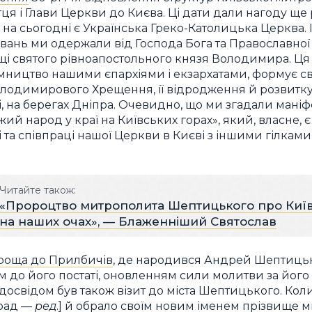
ця і Глави Церкви до Києва. Ці дати дали нагоду ще
им на сьогодні є Українська Греко-Католицька Церква.
кувань ми одержали від Господа Бога та Православно
і святого рівноапостольного князя Володимира. Ця
ництво нашими єпархіями і екзархатами, формує св
лодимирового Хрещення, її відродження й розвитку
ві, на берегах Дніпра. Очевидно, що ми згадали ман
й народ у краї на Київських горах», який, власне,
 та співпраці нашої Церкви в Києві з іншими гілками
Читайте також:
«Пророцтво митрополита Шептицького про Київ
на наших очах», — Блаженніший Святослав
роща до Прилбичів
, де народився Андрей Шептицьк
 до його постаті, оновленням сили молитви за його
освідом був також візит до міста Шептицького. Кол
рад
— ред
.] й обрало своїм новим іменем прізвище 