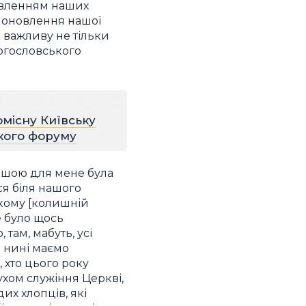
новленням наших
не оновлення нашої
 важливу не тільки
богословського
омісну Київську
ького форуму
вішою для мене була
ся біля нашого
кому [колишній
е було щось
там, мабуть, усі
і нині маємо
, хто цього року
духом служіння Церкві,
дих хлопців, які