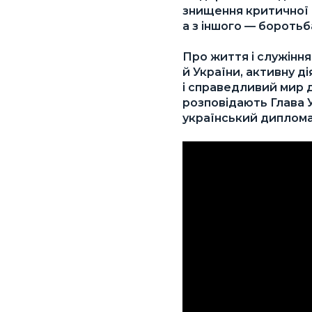
знищення критичної 
а з іншого — боротьба,
Про життя і служіння
й України, активну ді
і справедливий мир д
розповідають Глава 
український диплома