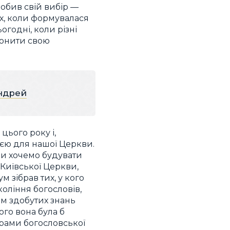
робив свій вибір —
ах, коли формувалася
огодні, коли різні
ронити свою
Андрей
 цього року і,
ією для нашої Церкви.
Ми хочемо будувати
 Київської Церкви,
м зібрав тих, у кого
оління богословів,
ем здобутих знань
кого вона була б
дерами богословської