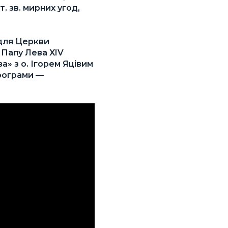
 зв. мирних угод,
 для Церкви
о Папу Лева XIV
а» з о. Ігорем Яцівим
рограми —