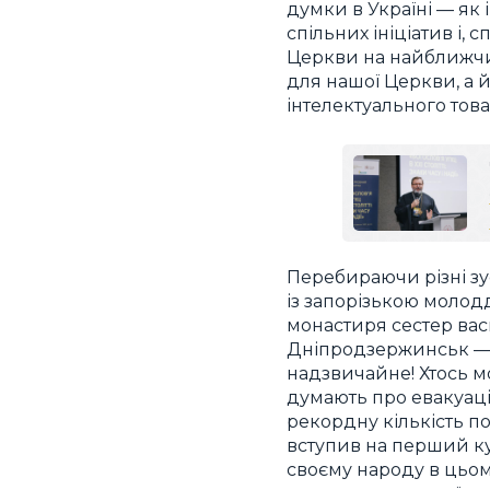
думки в Україні — як
спільних ініціатив і,
Церкви на найближчий
для нашої Церкви, а й
інтелектуального това
Перебираючи різні зус
із запорізькою молод
монастиря сестер вас
Дніпродзержинськ 
надзвичайне! Хтось мо
думають про евакуацію»
рекордну кількість пок
вступив на перший кур
своєму народу в цьому 