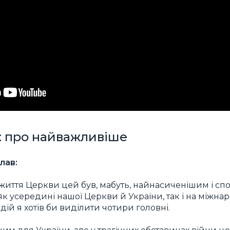
у: про найважливіше
лав:
ів життя Церкви цей був, мабуть, найнасиченішим і 
 усередині нашої Церкви й України, так і на міжнар
ій я хотів би виділити чотири головні.