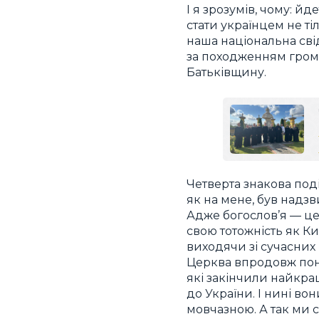
І я зрозумів, чому: й
стати українцем не ті
наша національна свід
за походженням гром
Батьківщину.
Четверта знакова под
як на мене, був надз
Адже богослов’я — це
свою тотожність як Ки
виходячи зі сучасних 
Церква впродовж пона
які закінчили найкра
до України. І нині во
мовчазною. А так ми с