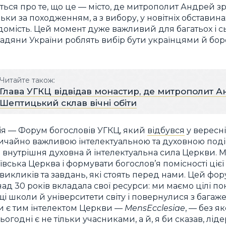
деться про те, що це — місто, де митрополит Андрей з
льки за походженням, а з вибору, у новітніх обставин
омість. Цей момент дуже важливий для багатьох і сь
адяни України роблять вибір бути українцями й бо
Читайте також:
Глава УГКЦ відвідав монастир, де митрополит 
Шептицький склав вічні обіти
ія — Форум богословів УГКЦ, який
відбувся
у вересні
вичайно важливою інтелектуальною та духовною под
 внутрішня духовна й інтелектуальна сила Церкви. 
ївська Церква і формувати богослов’я помісності цієї
викликів та завдань, які стоять перед нами. Цей фору
д 30 років вкладала свої ресурси: ми маємо цілі пок
щі школи й університети світу і повернулися з багаж
ни є тим інтелектом Церкви —
MensEcclesiae
, — без я
ьогодні є не тільки учасниками, а й, я би сказав, лі