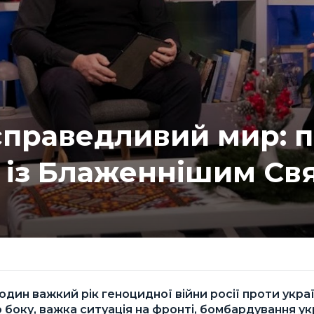
 справедливий мир: 
у із Блаженнішим Св
дин важкий рік геноцидної війни росії проти українц
 боку, важка ситуація на фронті, бомбардування ук