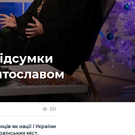
підсумки
ятославом
531
ів як нації і України
раїнських міст,