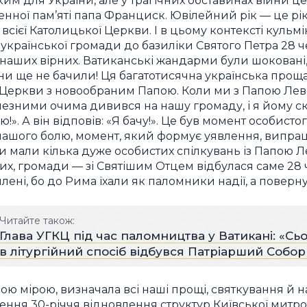
им для України, але у трагічних обставинах війни це б
нної пам’яті папа Франциск. Ювілейний рік — це рік
сієї Католицької Церкви. І в цьому контексті кульмі
ї української громади до базиліки Святого Петра 28 
наших вірних. Ватиканські жандарми були шоковані, 
и ще не бачили! Ця багатотисячна українська прощ
ї Церкви з новообраним Папою. Коли ми з Папою Ле
ичезними очима дивився на нашу громаду, і я йому ск
». А він відповів: «Я бачу!». Це був момент особист
нашого болю, момент, який формує уявлення, випра
ми мали кілька дуже особистих спілкувань із Папою Ле
х, громади — зі Святішим Отцем відбулася саме 28
ні, бо до Рима їхали як паломники надії, а повернул
Читайте також:
Глава УГКЦ під час паломництва у Ватикані: «Сь
в літургійний спосіб відбувся Патріарший Собо
ною мірою, визначала всі наші прощі, святкування й 
чення
30-річчя відновлення структур Київської митроп