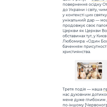
повернення осідку От
до України і світу, ч
у контексті цих свят
унікальний дар — мощ
продовжує своє палом
Церкви як Церкви Во
обставинах тут, у Киє
Любомира: «Один Божи
баченням присутності
християнства.
Третя подія — наша
п
нас духовним дотиком
мене дуже глибоким д
по-іншому [Червоног