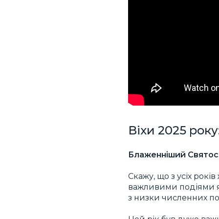
Віхи 2025 рок
Блаженніший Святос
Скажу, що з усіх рок
важливими подіями як
з низки численних под