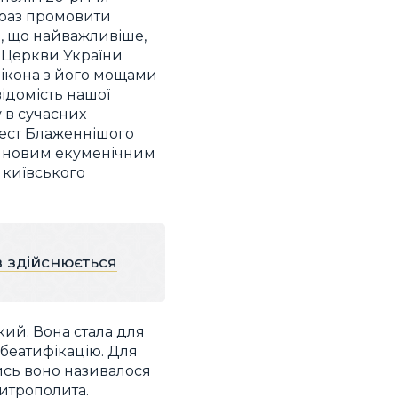
 раз промовити
 І, що найважливіше,
ї Церкви України
 ікона з його мощами
ідомість нашої
 в сучасних
іфест Блаженнішого
 є новим екуменічним
 київського
 здійснюється
ий. Вона стала для
 беатифікацію. Для
ись воно називалося
митрополита.