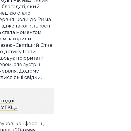
ув і Рік надії, який
 благодаті, який
нацією стало
червня, коли до Рима
адже такої кількості
а стала моментом
вом заходили
азав: «Святіший Отче,
ого дотику Папи
цьовує пріоритети
вом, але зустріч
 червня. Додому
ися як її свідки.
огодні
р УГКЦ»
наукові конференції
олії і 20-річчя