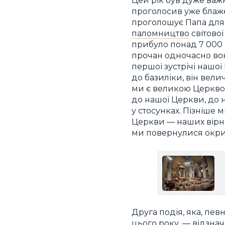
Цей рік був дуже важк
проголосив уже блаже
проголошує Папа для в
паломництво
світово
прибуло понад 7 000 
прочан одночасно вон
першої зустрічі нашо
до базиліки, він вел
ми є великою Церквою!
до нашої Церкви, до 
у стосунках. Пізніше 
Церкви — наших вірни
ми повернулися окриле
Друга подія, яка, пев
цього року, —
відзна