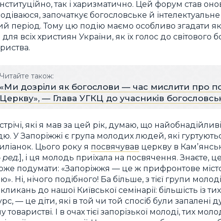
 інституційно, так і харизматично. Цей форум став о
 сподіваюся, започаткує богословське й інтелектуаль
 період. Тому цю подію маємо особливо згадати як
 для всіх християн України, як їх голос до світового 
риства.
Читайте також:
«Ми дозріли як богослови — час мислити про п
Церкву», — Глава УГКЦ до учасників богословс
трічі, які я мав за цей рік, думаю, що найобнадійли
дю. У Запоріжжі є група молодих людей, які гуртують
иліанок. Цього року я
посвячував
церкву в Камʼянсь
—
ред.
], і ця молодь приїхала на посвячення. Знаєте, ц
же подумати: «Запоріжжя — це ж прифронтове місто, 
. Ні, нічого подібного! Ба більше, з тієї групи молод
ликань до нашої Київської семінарії: більшість із тих
с, — це діти, які в той чи той спосіб були запалені 
товаристві. І в очах тієї запорізької молоді, тих моло