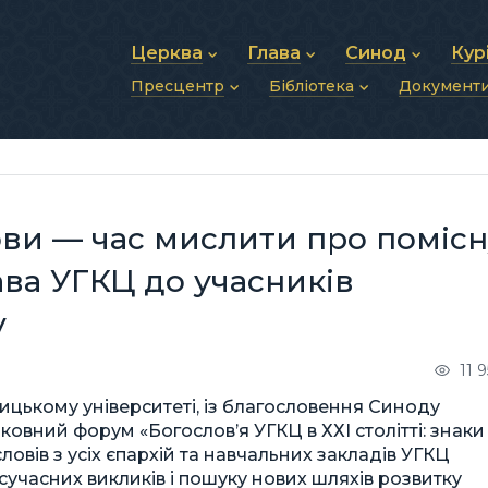
Церква
Глава
Синод
Кур
Пресцентр
Бібліотека
Документ
Про УГКЦ
Блаженніший Святослав
Синод Єпископів
Душп
Історія УГКЦ
Біографія
Архиєрейський Си
Фіна
Новини
Святе Письмо
Структура УГКЦ
Фотографії
Митрополичі Сино
Зв’яз
Анонси
Богослужіння
Майбутнє УГКЦ
Щоденні відеозвернення
Єпископи
Адмі
Публікації
Молитви
Інші 
Історії
Подкасти
ови — час мислити про помісн
Фото та відео
Архів новин (2013–2022)
ава УГКЦ до учасників
у
11 
лицькому університеті, із благословення Синоду
вний форум «Богослов’я УГКЦ в ХХІ столітті: знаки
словів з усіх єпархій та навчальних закладів УГКЦ
сучасних викликів і пошуку нових шляхів розвитку