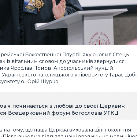
ейської Божественної Літургії, яку очолив Отець
ак із вітальним словом до учасників звернулися:
дика Ярослав Приріз, Апостольський нунцій
 Українського католицького університету Тарас Доб
ультету о. Юрій Щурко.
в’я починається з любові до своєї Церкви»:
вся Всецерковний форум богословів УГКЦ
 на тому, що наша Церква виховала цілі покоління
 «Після виходу з підпілля наші владики не мали нічог