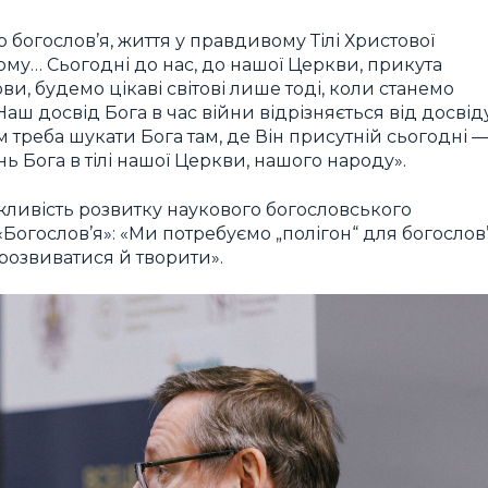
 богослов’я, життя у правдивому Тілі Христової
ому… Сьогодні до нас, до нашої Церкви, прикута
ови, будемо цікаві світові лише тоді, коли станемо
аш досвід Бога в час війни відрізняється від досвід
 треба шукати Бога там, де Він присутній сьогодні 
ь Бога в тілі нашої Церкви, нашого народу».
ажливість розвитку наукового богословського
огослов’я»: «Ми потребуємо „полігон“ для богослов’
 розвиватися й творити».