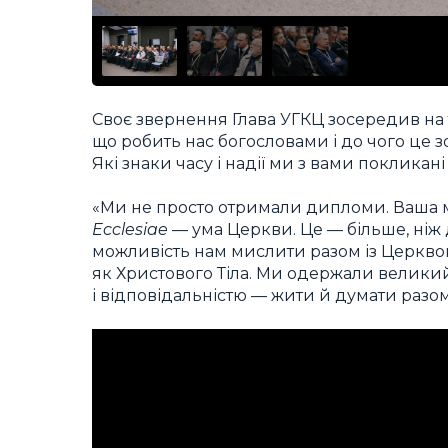
Своє звернення Глава УГКЦ зосередив на 
що робить нас богословами і до чого це зо
Які знаки часу і надії ми з вами покликан
«Ми не просто отримали дипломи. Ваша 
Ecclesiae
— ума Церкви. Це — більше, ніж 
можливість нам мислити разом із Церкв
як Христового Тіла. Ми одержали велики
і відповідальністю — жити й думати разо