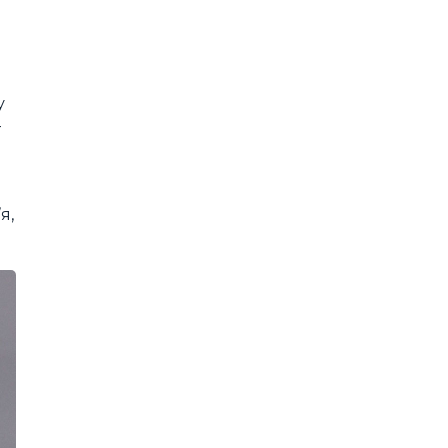
у
—
я,