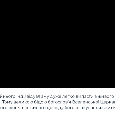
райнього індивідуалізму дуже легко випасти з живого
и. Тому великою бідою богослов’я Вселенської Церкв
огослов’я від живого досвіду богоспілкування і житт