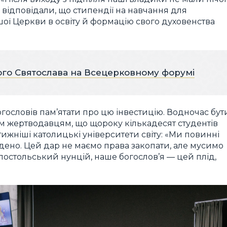
и відповідали, що стипендії на навчання для
ашої Церкви в освіту й формацію свого духовенства
го Святослава на Всецерковному форумі
ословів пам’ятати про цю інвестицію. Водночас бут
 жертводавцям, що щороку кількадесят студентів
тижніші католицькі університети світу: «Ми повинні
ладено. Цей дар не маємо права закопати, але мусимо
постольський нунцій, наше богослов’я — цей плід,