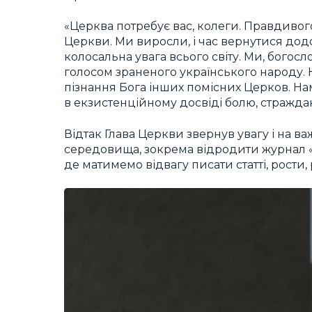
«Церква потребує вас, колеги. Правдивого
Церкви. Ми виросли, і час вернутися дод
колосальна увага всього світу. Ми, богосл
голосом зраненого українського народу. Н
пізнання Бога інших помісних Церков. Нам
в екзистенційному досвіді болю, страждан
Відтак Глава Церкви звернув увагу і на в
середовища, зокрема відродити журнал «Б
де матимемо відвагу писати статті, рости,