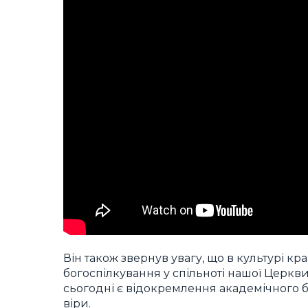
Він також звернув увагу, що в культурі к
богоспілкування у спільноті нашої Церкв
сьогодні є відокремлення академічного б
віри.