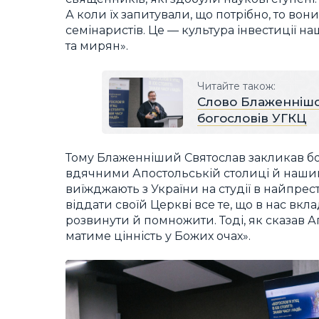
А коли їх запитували, що потрібно, то вон
семінаристів. Це — культура інвестиції н
та мирян».
Читайте також:
Слово Блаженнішо
богословів УГКЦ
Тому Блаженніший Святослав закликав бог
вдячними Апостольській столиці й нашим
виїжджають з України на студії в найпрес
віддати своїй Церкві все те, що в нас вк
розвинути й помножити. Тоді, як сказав А
матиме цінність у Божих очах».