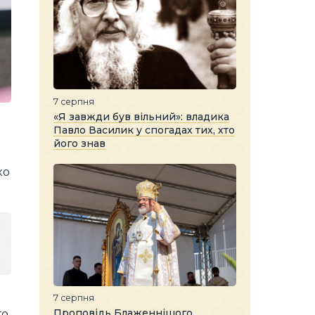
7 серпня
«Я завжди був вільний»: владика
Павло Василик у спогадах тих, хто
його знав
ко
7 серпня
Проповідь Блаженнішого
о.