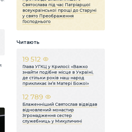
Святослава під час Патріаршої
всеукраїнської прощі до Старуні
у свято Преображення
Господнього
Читають
19 512
и
Глава УГКЦ у Крилосі: «Важко
знайти подібне місце в Україні,
де стільки років наш народ
прикликає ім’я Матері Божої»
12 789
Блаженніший Святослав відвідав
відновлений монастир
Згромадження сестер
служебниць у Микуличині