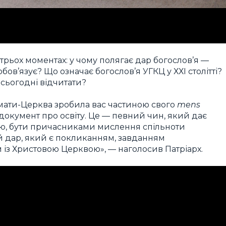
трьох моментах: у чому полягає дар богослов’я —
бов’язує? Що означає богослов’я УГКЦ у ХХІ столітті?
і сьогодні відчитати?
мати-Церква зробила вас частиною свого
mens
документ про освіту. Це — певний чин, який дає
ою, бути причасниками мислення спільноти
й дар, який є покликанням, завданням
м із Христовою Церквою», — наголосив Патріарх.