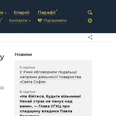
ія
Єпархії
Парафії
и
Контакти
Підтримати
астирська рада
нод
нсово-господарська діяльність
Загальна інформація
ди
ки та комунікації
Глава УГКЦ
ністративні питання
Синоди Єпископів
підрозділи
Трибунал
Патріарша курія
Новини
у
Єпархії та екзархати
9 серпня
У Римі обговорили подальші
напрями діяльності товариства
«Свята Софія»
958
8 серпня
«Не бійтеся, будьте вільними!
Нехай страх не панує над
вами», — Глава УГКЦ про
спадщину владики Павла