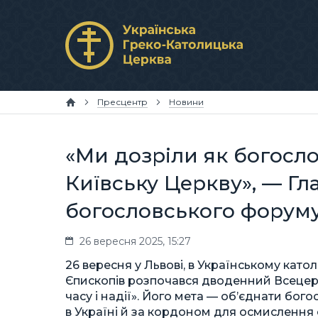
Пресцентр
Новини
«Ми дозріли як богосл
Київську Церкву», — Гл
богословського форум
26 вересня 2025, 15:27
26 вересня у Львові, в Українському като
Єпископів розпочався дводенний Всецерко
часу і надії». Його мета — об’єднати бого
в Україні й за кордоном для осмислення 