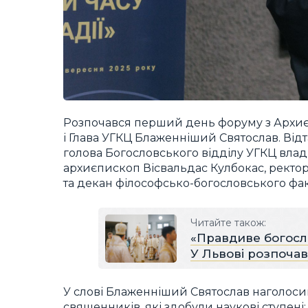
Розпочався перший день форуму з Архиєр
і Глава УГКЦ Блаженніший Святослав. Відт
голова Богословського відділу УГКЦ вла
архиєпископ Вісвальдас Кулбокас, ректор
та декан філософсько-богословського фак
Читайте також:
«Правдиве богосло
У Львові розпоча
У слові Блаженніший Святослав наголосив
священників, які здобули наукові ступені: