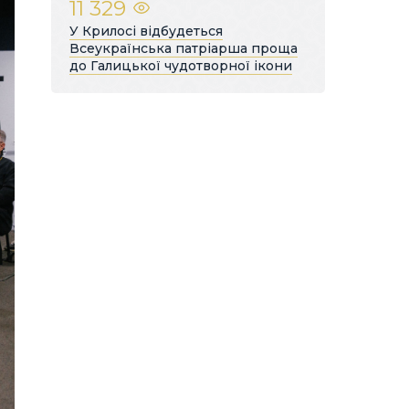
11 329
У Крилосі відбудеться
Всеукраїнська патріарша проща
до Галицької чудотворної ікони