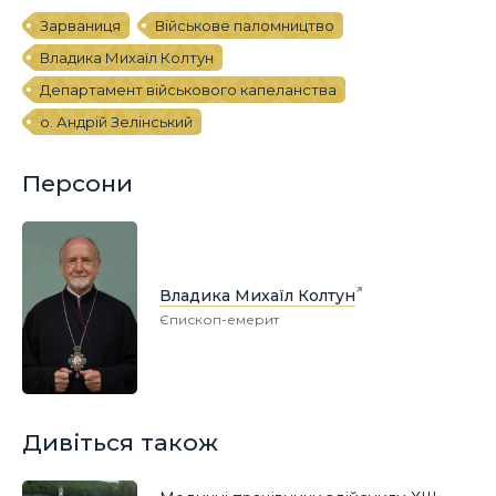
Зарваниця
Військове паломництво
Владика Михаїл Колтун
Департамент військового капеланства
о. Андрій Зелінський
Персони
Владика Михаїл Колтун
Єпископ-емерит
Дивіться також