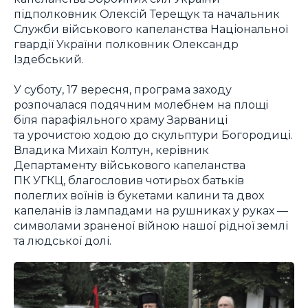
підполковник Олексій Терещук та начальник
Служби військового капеланства Національної
гвардії України полковник Олександр
Іздебський.
У суботу, 17 вересня, програма заходу
розпочалася подячним молебнем на площі
біля парафіяльного храму Зарваниці
та урочистою ходою до скульптури Богородиці.
Владика Михаїл Колтун, керівник
Департаменту військового капеланства
ПК УГКЦ, благословив чотирьох батьків
полеглих воїнів із букетами калини та двох
капеланів із лампадами на рушниках у руках —
символами зраненої війною нашої рідної землі
та людської долі.