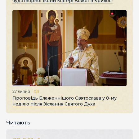
чудотворної ікони Матері Божої в Крилосі
27 липня
Проповідь Блаженнішого Святослава у 8-му
неділю після Зіслання Святого Духа
Читають