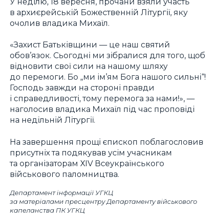
У неділю, 18 вересня, прочани взяли участь
в архиєрейській Божественній Літургії, яку
очолив владика Михаїл.
«Захист Батьківщини — це наш святий
обов’язок. Сьогодні ми зібралися для того, щоб
відновити свої сили на нашому шляху
до перемоги. Бо „ми ім’ям Бога нашого сильні“!
Господь завжди на стороні правди
і справедливості, тому перемога за нами!», —
наголосив владика Михаїл під час проповіді
на недільній Літургії.
На завершення прощі єпископ поблагословив
присутніх та подякував усім учасникам
та організаторам ХІV Всеукраїнського
військового паломництва.
Департамент інформації УГКЦ
за матеріалами пресцентру Департаменту військового
капеланства ПК УГКЦ