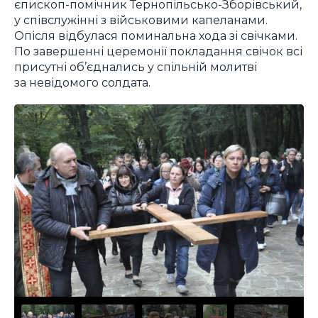
єпископ-помічник Тернопільсько-Зборівський,
у співслужінні з військовими капеланами.
Опісля відбулася поминальна хода зі свічками.
По завершенні церемонії покладання свічок всі
присутні об’єднались у спільній молитві
за невідомого солдата.