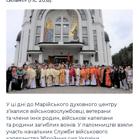
У ці дні до Марійського духовного центру
з’їхалися військовослужбовці, ветерани
та члени їхніх родин, військові капелани
та родини загиблих воїнів. У паломництві взяли
участь начальник Служби військового
капеланства Збройних сил України