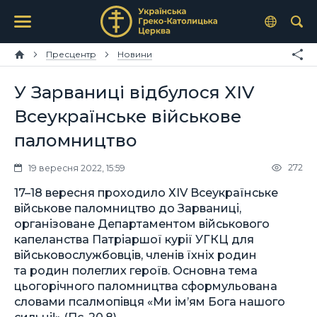
Пресцентр
Новини
У Зарваниці відбулося XIV
Всеукраїнське військове
паломництво
272
19 вересня 2022, 15:59
17–18 вересня проходило ХIV Всеукраїнське
військове паломництво до Зарваниці,
організоване Департаментом військового
капеланства Патріаршої курії УГКЦ для
військовослужбовців, членів їхніх родин
та родин полеглих героїв. Основна тема
цьогорічного паломництва сформульована
словами псалмопівця «Ми ім’ям Бога нашого
сильні!» (Пс. 20,8).