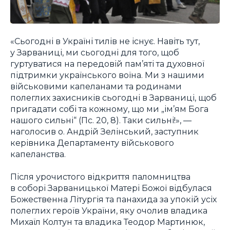
«Сьогодні в Україні тилів не існує. Навіть тут,
у Зарваниці, ми сьогодні для того, щоб
гуртуватися на передовій пам’яті та духовної
підтримки українського воїна. Ми з нашими
військовими капеланами та родинами
полеглих захисників сьогодні в Зарваниці, щоб
пригадати собі та кожному, що ми „ім’ям Бога
нашого сильні“ (Пс. 20, 8). Таки сильні!», —
наголосив о. Андрій Зелінський, заступник
керівника Департаменту військового
капеланства.
Після урочистого відкриття паломництва
в соборі Зарваницької Матері Божої відбулася
Божественна Літургія та панахида за упокій усіх
полеглих героїв України, яку очолив владика
Михаїл Колтун та владика Теодор Мартинюк,