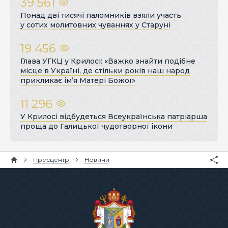
39 561
Понад дві тисячі паломників взяли участь
у сотих молитовних чуваннях у Старуні
19 456
Глава УГКЦ у Крилосі: «Важко знайти подібне
місце в Україні, де стільки років наш народ
прикликає ім’я Матері Божої»
11 296
У Крилосі відбудеться Всеукраїнська патріарша
проща до Галицької чудотворної ікони
Пресцентр
Новини