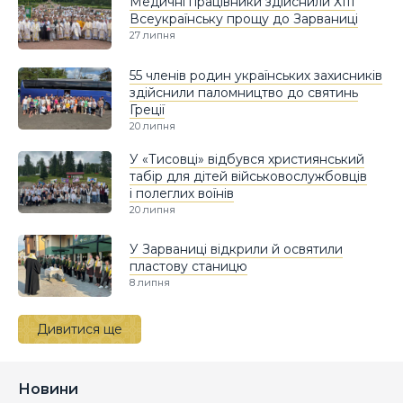
Медичні працівники здійснили ХІІІ
Всеукраїнську прощу до Зарваниці
27 липня
55 членів родин українських захисників
здійснили паломництво до святинь
Греції
20 липня
У «Тисовці» відбувся християнський
табір для дітей військовослужбовців
і полеглих воїнів
20 липня
У Зарваниці відкрили й освятили
пластову станицю
8 липня
Дивитися ще
Новини