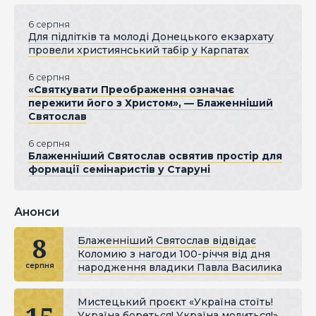
6 серпня
Для підлітків та молоді Донецького екзархату
провели християнський табір у Карпатах
6 серпня
«Святкувати Преображення означає
пережити його з Христом», — Блаженніший
Святослав
6 серпня
Блаженніший Святослав освятив простір для
формації семінаристів у Старуні
Анонси
8
Блаженніший Святослав відвідає
Коломию з нагоди 100-річчя від дня
народження владики Павла Василика
серпня
Мистецький проєкт «Україна стоїть!
Україна бореться! Україна молиться!»