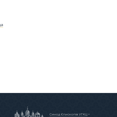
ща
Синод Єпископів УГКЦ