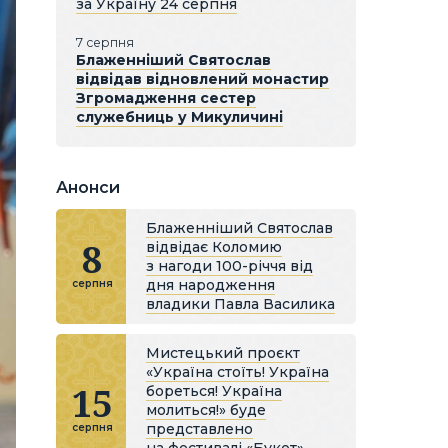
за Україну 24 серпня
7 серпня
Блаженніший Святослав
відвідав відновлений монастир
Згромадження сестер
служебниць у Микуличині
Анонси
Блаженніший Святослав
8
відвідає Коломию
з нагоди 100-річчя від
дня народження
серпня
владики Павла Василика
Мистецький проєкт
«Україна стоїть! Україна
15
бореться! Україна
молиться!» буде
представлено
серпня