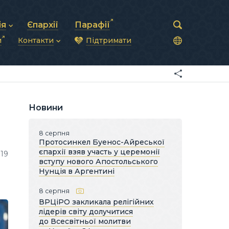
ія
Єпархії
Парафії
и
Контакти
Підтримати
астирська рада
нод
нсово-господарська діяльність
Загальна інформація
ди
ки та комунікації
Глава УГКЦ
ністративні питання
Синоди Єпископів
підрозділи
Трибунал
Патріарша курія
Новини
Єпархії та екзархати
8 серпня
Протосинкел Буенос-Айреської
єпархії взяв участь у церемонії
119
вступу нового Апостольського
Нунція в Аргентині
8 серпня
ВРЦіРО закликала релігійних
лідерів світу долучитися
до Всесвітньої молитви