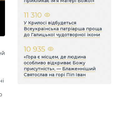
прикликає ім’я Матері Божої»
11 310
У Крилосі відбудеться
Всеукраїнська патріарша проща
до Галицької чудотворної ікони
10 935
ей
«Гора є місцем, де людина
особливо відкриває Божу
присутність», — Блаженніший
Святослав на горі Піп Іван
ні
о