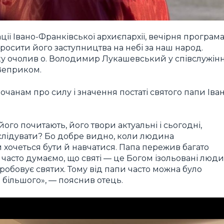
ї Івано-Франківської архиєпархії, вечірня програм
просити його заступництва на небі за наш народ.
яку очолив о. Володимир Лукашевський у співслужінн
 Веприком.
чанам про силу і значення постаті святого папи Іва
го почитають, його твори актуальні і сьогодні,
слідувати? Бо добре видно, коли людина
и хочеться бути й навчатися. Папа пережив багато
 часто думаємо, що святі — це Богом ізольовані люди
робовує святих. Тому від папи часто можна було
 більшого», — пояснив отець.