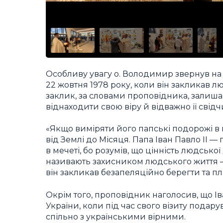
Особливу увагу о. Володимир звернув на
22 жовтня 1978 року, коли він закликав 
заклик, за словами проповідника, залиша
віднаходити свою віру й відважно її свідч
«Якщо виміряти його папські подорожі в 
від Землі до Місяця. Папа Іван Павло ІІ 
в мечеті, бо розумів, що цінність людсько
називають захисником людського життя — 
він закликав безапеляційно берегти та п
Окрім того, проповідник наголосив, що Іва
України, коли під час свого візиту пода
спільно з українськими вірними.