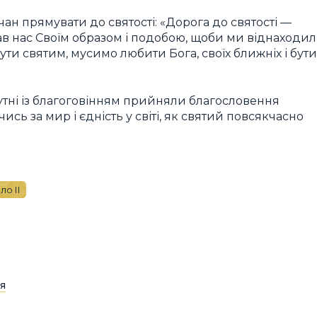
н прямувати до святості: «Дорога до святості —
ав нас Своїм образом і подобою, щоби ми віднаходи
 бути святим, мусимо любити Бога, своїх ближніх і бути
тні із благоговінням прийняли благословення
ись за мир і єдність у світі, як святий повсякчасно
ло ІІ
я