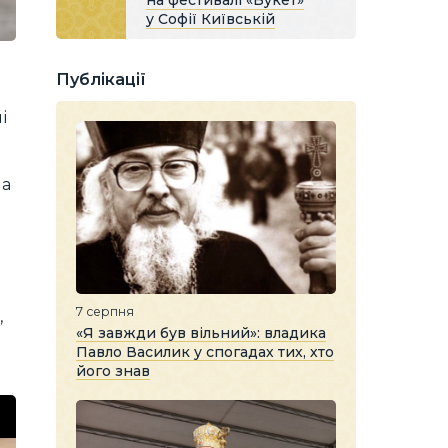
на фестивалі «Букет»
у Софії Київській
а
Публікації
і
на
7 серпня
,
«Я завжди був вільний»: владика
Павло Василик у спогадах тих, хто
його знав