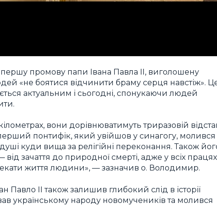
 першу промову папи Івана Павла ІІ, виголошену
людей «не боятися відчинити браму серця навстіж». Ц
ється актуальним і сьогодні, спонукаючи людей
ити.
кілометрах, вони дорівнюватимуть триразовій відста
— перший понтифік, який увійшов у синагогу, молився
ї душі куди вища за релігійні переконання. Також йог
від зачаття до природної смерті, адже у всіх працях
лекати життя людини», — зазначив о. Володимир.
н Павло II також залишив глибокий слід в історії
рував українському народу новомучеників та молився