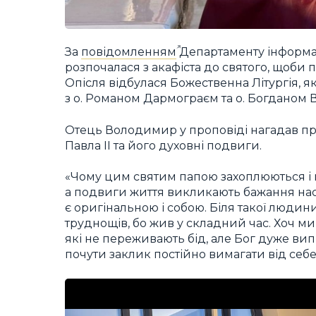
За
повідомленням
Департаменту інформаці
розпочалася з акафіста до святого, щоби 
Опісля відбулася Божественна Літургія, 
з о. Романом Дармограєм та о. Богданом
Отець Володимир у проповіді нагадав про
Павла II та його духовні подвиги.
«Чому цим святим папою захоплюються і йо
а подвиги життя викликають бажання на
є оригінальною і собою. Біля такої людин
труднощів, бо жив у складний час. Хоч ми
які не переживають бід, але Бог дуже вип
почути заклик постійно вимагати від себе