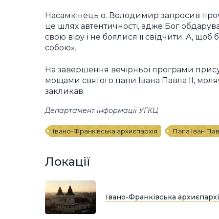
Насамкінець о. Володимир запросив проча
це шлях автентичності, адже Бог обдарув
свою віру і не боялися її свідчити. А, щоб
собою».
На завершення вечірньої програми прису
мощами святого папи Івана Павла II, моляч
закликав.
Департамент інформації УГКЦ
Івано-Франківська архиєпархія
Папа Іван Пав
Локації
Івано-Франківська архиєпархі