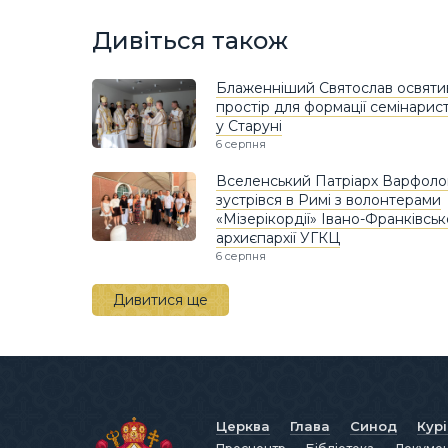
Дивіться також
Блаженніший Святослав освяти
простір для формації семінарист
у Старуні
6 серпня
Вселенський Патріарх Варфоло
зустрівся в Римі з волонтерами
«Мізерікордії» Івано-Франківськ
архиєпархії УГКЦ
6 серпня
Дивитися ще
Церква
Глава
Синод
Кур