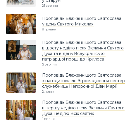
у Старуні
21 серпня
Проповідь Блаженнішого Святослава
у день Святого Миколая
8 грудня
Проповідь Блаженнішого Святослава
в шосту неділю після Зіслання Святого
Духа та в день Всеукраїнської
патріаршої прощі до Крилоса
5 серпня
Проповідь Блаженнішого Святослава
з нагоди ювілею Згромадження сестер
служебниць Непорочної Діви Марії
2 липня
Проповідь Блаженнішого Святослава
в першу неділю після Зіслання Святого
Духа, неділю Всіх святих
1 липня