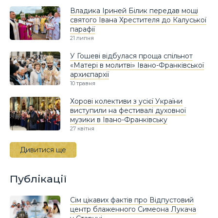
Владика Іриней Білик передав мощі
святого Івана Хрестителя до Калуської
парафії
21 липня
У Гошеві відбулася проща спільнот
«Матері в молитві» Івано-Франківської
архиєпархії
10 травня
Хорові колективи з усієї України
виступили на фестивалі духовної
музики в Івано-Франківську
27 квітня
Дивитися ще
Публікації
Сім цікавих фактів про Відпустовий
центр блаженного Симеона Лукача