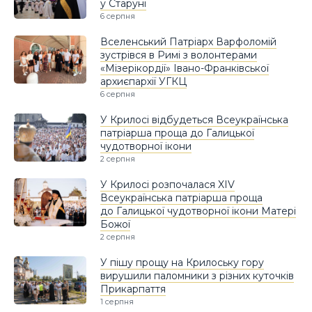
у Старуні
6 серпня
Вселенський Патріарх Варфоломій
зустрівся в Римі з волонтерами
«Мізерікордії» Івано-Франківської
архиєпархії УГКЦ
6 серпня
У Крилосі відбудеться Всеукраїнська
патріарша проща до Галицької
чудотворної ікони
2 серпня
У Крилосі розпочалася XIV
Всеукраїнська патріарша проща
до Галицької чудотворної ікони Матері
Божої
2 серпня
У пішу прощу на Крилоську гору
вирушили паломники з різних куточків
Прикарпаття
1 серпня