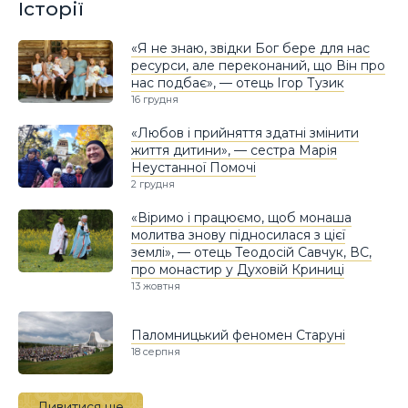
Історії
«Я не знаю, звідки Бог бере для нас
ресурси, але переконаний, що Він про
нас подбає», — отець Ігор Тузик
16 грудня
«Любов і прийняття здатні змінити
життя дитини», — сестра Марія
Неустанної Помочі
2 грудня
«Віримо і працюємо, щоб монаша
молитва знову підносилася з цієї
землі», — отець Теодосій Савчук, ВС,
про монастир у Духовій Криниці
13 жовтня
Паломницький феномен Старуні
18 серпня
Дивитися ще