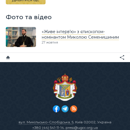
Фото та відео
«Живе інтерв’ю» з єпископом-
номінантом Миколою Семенишиним
27 жовтня
вул. Микільсько-Слобідська, 5
, Київ 02002, Україна
+380 (44) 541-11-14
,
press@ugcc.org.ua