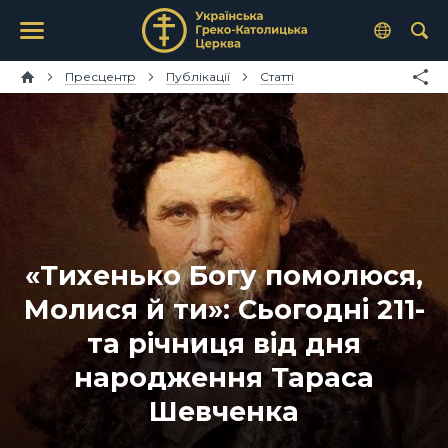
Пресцентр
Публікації
Статті
«Тихенько Богу помолюся,
Молися й ти»: Сьогодні 211-
та річниця від дня
народження Тараса
Шевченка