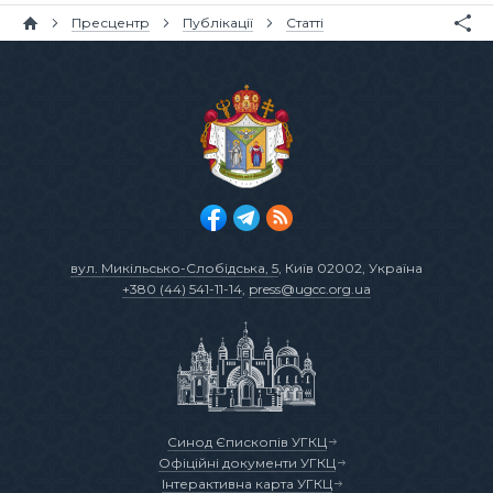
Пресцентр
Публікації
Статті
вул. Микільсько-Слобідська, 5
, Київ 02002, Україна
+380 (44) 541-11-14
,
press@ugcc.org.ua
Синод Єпископів УГКЦ
Офіційні документи УГКЦ
Інтерактивна карта УГКЦ