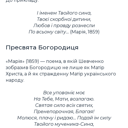
До прикладу:
І іменем Твойого сина,
Твоєї скорбної дитини,
Любов і правду рознесли
По всьому світу…
(Марія, 1859)
Пресвята Богородиця
«Марія» (1859) — поема, в якій Шевченко
зобразив Богородицю не лише як Матір
Христа, а й як стражденну Матір українського
народу.
Все упованіє моє
На Тебе, Мати, возлагаю.
Святая сило всіх святих,
Пренепорочная, Благая!
Молюся, плачу і ридаю… Подай їм силу
Твойого мученика-Сина,