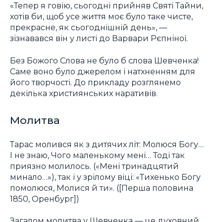
«Тепер я говію, сьогодні прийняв Святі Тайни,
хотів би, щоб усе життя моє було таке чисте,
прекрасне, як сьогоднішній день», —
зізнавався він у листі до Варвари Рєпніної.
Без Божого Слова не було б слова Шевченка!
Саме воно було джерелом і натхненням для
його творчості. До прикладу розглянемо
декілька християнських наративів.
Молитва
Тарас молився як з дитячих літ: Молюся Богу…
І не знаю, Чого маленькому мені… Тоді так
приязно молилось. («Мені тринадцятий
минало…»), так і у зрілому віці: «Тихенько Богу
помолюся, Молися й ти». ([Перша половина
1850, Оренбург])
Загалом молитва у Шевченка — це духовний