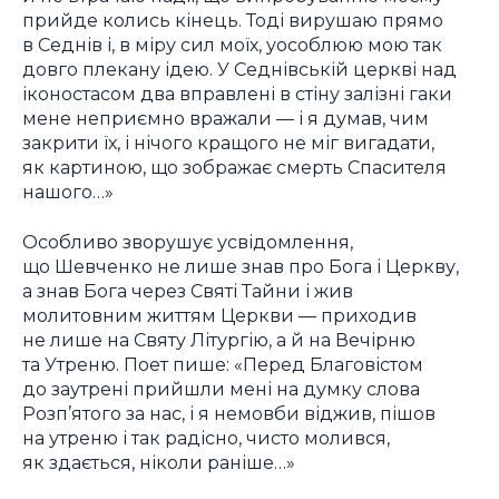
прийде колись кінець. Тоді вирушаю прямо
в Седнів і, в міру сил моїх, уособлюю мою так
довго плекану ідею. У Седнівській церкві над
іконостасом два вправлені в стіну залізні гаки
мене неприємно вражали — і я думав, чим
закрити їх, і нічого кращого не міг вигадати,
як картиною, що зображає смерть Спасителя
нашого…»
Особливо зворушує усвідомлення,
що Шевченко не лише знав про Бога і Церкву,
а знав Бога через Святі Тайни і жив
молитовним життям Церкви — приходив
не лише на Святу Літургію, а й на Вечірню
та Утреню. Поет пише: «Перед Благовістом
до заутрені прийшли мені на думку слова
Розп’ятого за нас, і я немовби віджив, пішов
на утреню і так радісно, чисто молився,
як здається, ніколи раніше…»