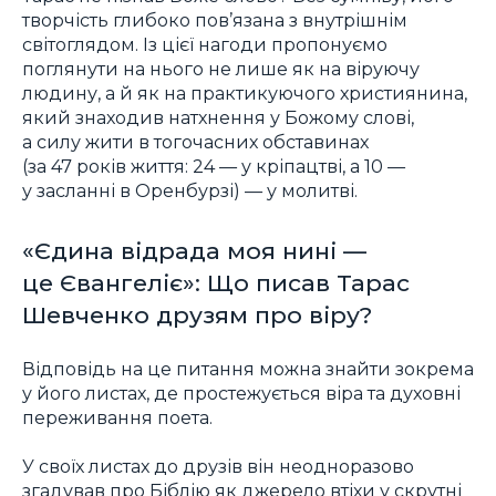
творчість глибоко пов’язана з внутрішнім
світоглядом. Із цієї нагоди пропонуємо
поглянути на нього не лише як на віруючу
людину, а й як на практикуючого християнина,
який знаходив натхнення у Божому слові,
а силу жити в тогочасних обставинах
(за 47 років життя: 24 — у кріпацтві, а 10 —
у засланні в Оренбурзі) — у молитві.
«Єдина відрада моя нині —
це Євангеліє»: Що писав Тарас
Шевченко друзям про віру?
Відповідь на це питання можна знайти зокрема
у його листах, де простежується віра та духовні
переживання поета.
У своїх листах до друзів він неодноразово
згадував про Біблію як джерело втіхи у скрутні