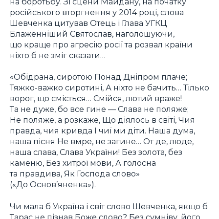
на боротьбу. Зі сцени Майдану, на початку
російського вторгнення у 2014 році, слова
Шевченка цитував Отець і Глава УГКЦ
Блаженніший Святослав, наголошуючи,
що краще про агресію росії та розвал країни
ніхто б не зміг сказати…
«Обідрана, сиротою Понад Дніпром плаче;
Тяжко-важко сиротині, А ніхто не бачить… Тілько
ворог, що сміється… Смійся, лютий враже!
Та не дуже, бо все гине — Слава не поляже;
Не поляже, а розкаже, Що діялось в світі, Чия
правда, чия кривда І чиї ми діти. Наша дума,
наша пісня Не вмре, не загине… От де, люде,
наша слава, Слава України! Без золота, без
каменю, Без хитрої мови, А голосна
та правдива, Як Господа слово»
(«До Основ’яненка»).
Чи мала б Україна і світ слово Шевченка, якщо б
Тарас не пізнав Боже слово? Без сумніву, його