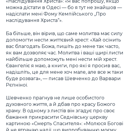
«Наслідування Христа»: «Я вас попрошу, якщо
можна дістати в Одесі — бо я тут не знайшов —
надіслати мені Фому Кемпійського „Про
наслідування Христа“».
Ба більше, він вірив, що саме молитва має силу
допомогти нести життєвий хрест: «Хай осінить
вас благодать Божа, пишіть до мене так часто,
як вам дозволяє час. Молитва і ваші щирі листи
найбільше допоможуть мені нести мій хрест.
Євангеліє я маю, а книги, про які я просив вас,
надішліть, це для мене хоч мале, але все ж таки
буде розвага», — писав Шевченко до Варвари
Рєпніної.
Шевченко прагнув не лише особистого
духовного життя, а й дбав про красу Божого
храму. В одному з листів він згадує про своє
бажання прикрасити Седнівську церкву
картиною «Смерть Спасителя»: «Молюся Богові
й не втрачаю надії, що випробуванню моєму