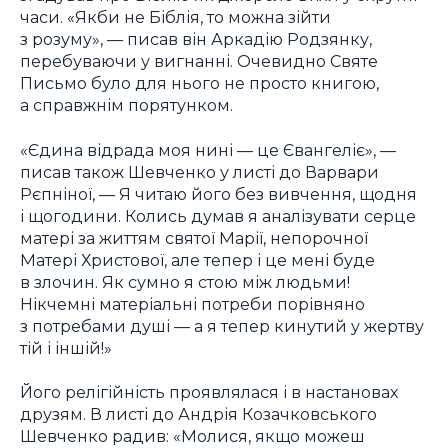
часи. «Якби не Біблія, то можна зійти
з розуму», — писав він Аркадію Родзянку,
перебуваючи у вигнанні. Очевидно Святе
Письмо було для нього не просто книгою,
а справжнім порятунком.
«Єдина відрада моя нині — це Євангеліє», —
писав також Шевченко у листі до Варвари
Рєпніної, — Я читаю його без вивчення, щодня
і щогодини. Колись думав я аналізувати серце
матері за життям святої Марії, непорочної
Матері Христової, але тепер і це мені буде
в злочин. Як сумно я стою між людьми!
Нікчемні матеріальні потреби порівняно
з потребами душі — а я тепер кинутий у жертву
тій і іншій!»
Його релігійність проявлялася і в настановах
друзям. В листі до Андрія Козачковського
Шевченко радив: «Молися, якщо можеш