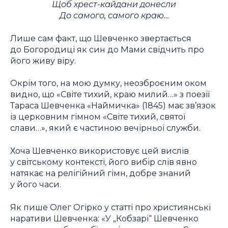
Щоб хрест-кайдани донесли
До самого, самого краю…
Лише сам факт, що Шевченко звертається
до Богородиці як син до Мами свідчить про
його живу віру.
Окрім того, на мою думку, неозброєним оком
видно, що «Світе тихий, краю милий…» з поезії
Тараса Шевченка «Наймичка» (1845) має зв’язок
із церковним гімном «Світе тихий, святої
слави…», який є частиною вечірньої служби.
Хоча Шевченко використовує цей вислів
у світському контексті, його вибір слів явно
натякає на релігійний гімн, добре знаний
у його часи.
Як пише Олег Огірко у статті про християнські
наративи Шевченка: «У „Кобзарі“ Шевченко