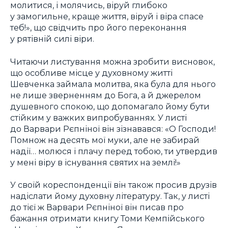
молитися, і молячись, віруй глибоко
у замогильне, краще життя, віруй і віра спасе
теб!», що свідчить про його переконання
у рятівній силі віри.
Читаючи листування можна зробити висновок,
що особливе місце у духовному житті
Шевченка займала молитва, яка була для нього
не лише зверненням до Бога, а й джерелом
душевного спокою, що допомагало йому бути
стійким у важких випробуваннях. У листі
до Варвари Рєпніної він зізнавався: «О Господи!
Помнож на десять мої муки, але не забирай
надії… молюся і плачу перед тобою, ти утвердив
у мені віру в існування святих на землі!»
У своїй кореспонденції він також просив друзів
надіслати йому духовну літературу. Так, у листі
до тієї ж Варвари Рєпніної він писав про
бажання отримати книгу Томи Кемпійського