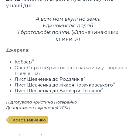
у наші дні:
А всім нам вкупі на землі
Єдиномисліє подай
І братолюбіє пошли.
(«Злоначинающих
спини…»)
Джерела:
Кобзар
Олег Огірко «Християнські наративи у творчості
Шевченка»
Лист Шевченка до Родзянків
Лист Шевченка до лікаря Козачковського
Лист Шевченка до Варвари Рєпніної
Підготувала Христина Потерейко
Департамент інформації УГКЦ
Тарас Шевченко