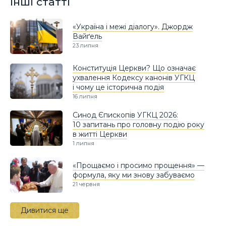
Інші статті
«Україна і межі діалогу». Джордж
Вайґель
23 липня
Конституція Церкви? Що означає
ухвалення Кодексу канонів УГКЦ
і чому це історична подія
16 липня
Синод Єпископів УГКЦ 2026:
10 запитань про головну подію року
в житті Церкви
1 липня
«Прощаємо і просимо прощення» —
формула, яку ми знову забуваємо
21 червня
Дивитися ще