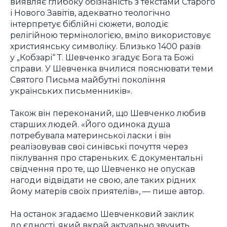
виявляє глибоку обізнаність з текстами Старого
і Нового Завітів, адекватно теологічно
інтерпретує біблійні сюжети, володіє
релігійною термінологією, вміло використовує
християнську символіку. Близько 1400 разів
у „Кобзарі“ Т. Шевченко згадує Бога та Божі
справи. У Шевченка вчилися пояснювати теми
Святого Письма майбутні покоління
українських письменників».
Також він переконаний, що Шевченко любив
старших людей. «Його одинока душа
потребувала материнської ласки і він
реалізовував свої синівські почуття через
піклування про стареньких. Є документальні
свідчення про те, що Шевченко не опускав
нагоди відвідати не свою, але таких рідних
йому матерів своїх приятелів», — пише автор.
На останок згадаємо Шевченковий заклик
до єдності, який вкрай актуально звучить