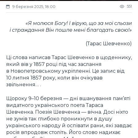
551
9 березня 2025, 18:00
«Я молюся Богу! І вірую, що за мої сльози
і страждання Він пошле мені благодать свою!»
(Тарас Шевченко)
Ці слова написав Тарас Шевченко в щоденнику,
який вів у 1857 році під час заслання
в Новопетровському укріпленні. Це запис від
10 липня 1857 року, коли він очікував
звільнення… .
Щороку 9–10 березня — дні вшанування пам’яті
видатного українського поета Тараса
Шевченка. Поезія Шевченка — вічна. Досі ніхто
не зумів так глибоко проникнути в душу
українського народу й оспівати рани, які завдає
росія впродовж століть. Його слово надихає