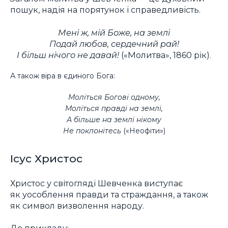
пошук, надія на порятунок і справедливість.
Мені ж, мій Боже, на землі
Подай любов, сердечний рай!
І більш нічого не давай!
(«Молитва», 1860 рік).
А також віра в єдиного Бога:
Моліться Богові одному,
Моліться правді на землі,
А більше на землі нікому
Не поклонітесь
(«Неофіти»)
Ісус Христос
Христос у світогляді Шевченка виступає
як уособлення правди та страждання, а також
як символ визволення народу.