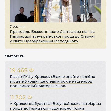
7 серпня
Проповідь Блаженнішого Святослава під час
Патріаршої всеукраїнської прощі до Старуні
у свято Преображення Господнього
Читають
19 465
Глава УГКЦ у Крилосі: «Важко знайти подібне
місце в Україні, де стільки років наш народ
прикликає ім’я Матері Божої»
11 302
У Крилосі відбудеться Всеукраїнська патріарша
проща до Галицької чудотворної ікони