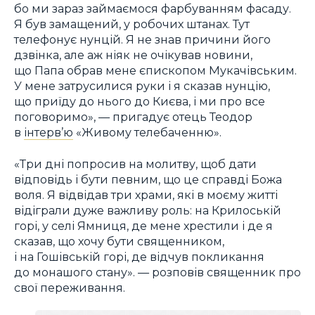
бо ми зараз займаємося фарбуванням фасаду.
Я був замащений, у робочих штанах. Тут
телефонує нунцій. Я не знав причини його
дзвінка, але аж ніяк не очікував новини,
що Папа обрав мене єпископом Мукачівським.
У мене затрусилися руки і я сказав нунцію,
що приїду до нього до Києва, і ми про все
поговоримо», — пригадує отець Теодор
в
інтерв’ю
«Живому телебаченню».
«Три дні попросив на молитву, щоб дати
відповідь і бути певним, що це справді Божа
воля. Я відвідав три храми, які в моєму житті
відіграли дуже важливу роль: на Крилоській
горі, у селі Ямниця, де мене хрестили і де я
сказав, що хочу бути священником,
і на Гошівській горі, де відчув покликання
до монашого стану». — розповів священник про
свої переживання.