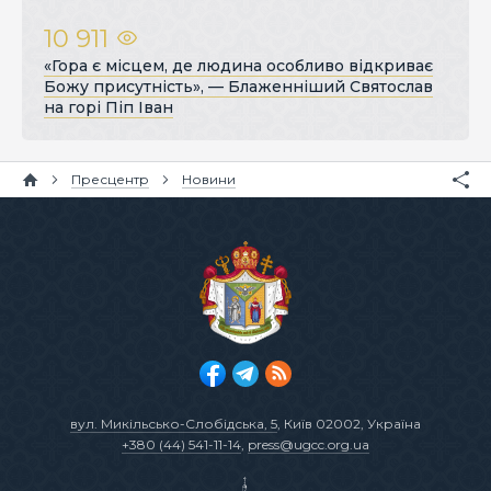
10 911
«Гора є місцем, де людина особливо відкриває
Божу присутність», — Блаженніший Святослав
на горі Піп Іван
Пресцентр
Новини
вул. Микільсько-Слобідська, 5
, Київ 02002, Україна
+380 (44) 541-11-14
,
press@ugcc.org.ua