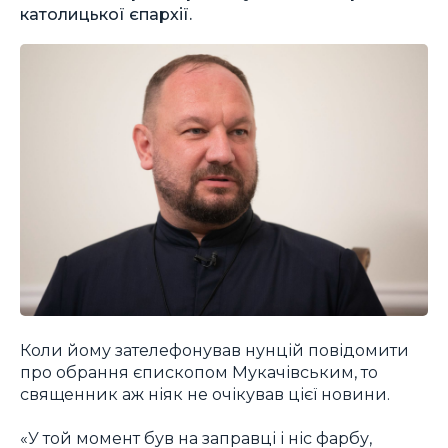
католицької єпархії.
Коли йому зателефонував нунцій повідомити
про обрання єпископом Мукачівським, то
священник аж ніяк не очікував цієї новини.
«У той момент був на заправці і ніс фарбу,