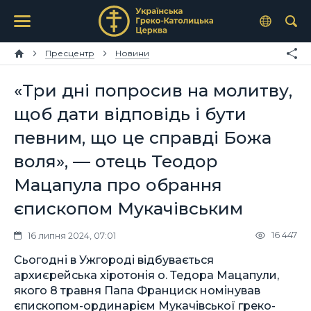
Пресцентр
Новини
«Три дні попросив на молитву,
щоб дати відповідь і бути
певним, що це справді Божа
воля», — отець Теодор
Мацапула про обрання
єпископом Мукачівським
16 447
16 липня 2024, 07:01
Сьогодні в Ужгороді відбувається
архиєрейська хіротонія о. Тедора Мацапули,
якого 8 травня Папа Франциск номінував
єпископом-ординарієм Мукачівської греко-