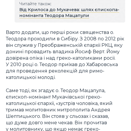
Читайте також:
Від Крилоса до Мукачева: шлях єпископа-
номінанта Теодора Мацапули
Варто додати, що перші роки священства о.
Теодора проходили в Сибіру. З 2008 по 2012 рік
він служив у Преображенській єпархії РКЦ, яку
донині провадить владика Йосиф Верт. Йому
довірена опіка і над греко-католиками росії.
У 2010 році о. Теодор приїхав до Хабаровська
для проведення реколекцій для римо-
католицької молоді.
Саме тоді, як згадує о. Теодор Мацапула,
єпископ-номінант Мукачівської греко-
католицької єпархії, «зустрів чоловіка, який
тримав молитовник митрополита Андрея
Шептицького. Він стояв у сльозах і сказав,
що дуже довго мене чекав. Він прочитав
у молитовнику, що якщо немає греко-