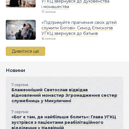
УГКЦ звернувся до духовенства
і монашества
17 липня
«Підтримуйте прагнення своїх дітей
служити Богові»: Синод Єпископів
УГКЦ звернувся до батьків
16 липня
Дивитися ще
Новини
7 серпня
Блаженніший Святослав відвідав
відновлений монастир Згромадження сестер
служебниць у Микуличині
7 серпня
«Бог є там, де найбільше болить»: Глава УГКЦ
зустрівся з пацієнтами реабілітаційного
відділення у Надвірній