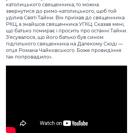
католицького священника, то можна
звернутися до римо-католицького, щоб той
уділив Святі Тайни. Він приїхав до священника
РКЦ, а знайшов священника УГКЦ. Сказав мені,
що батько помирає і просить про останні Тайни.
З'ясувалося, що його батько був сином
підпільного священника на Далекому Сході —
отця Романа Чайковського. Боже провидіння
так попровадило».