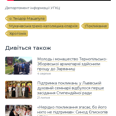
Департамент інформації УГКЦ
о. Теодор Мацапула
Мукачівська греко-католицька єпархія
Покликання
Хіротонія
Дивіться також
Молодь і монашество Тернопільсько-
Зборівської архиєпархії здійснили
прощу до Зарваниці
4 серпня
Підтримка покликань: у Львівській
духовній семінарії відбулося перше
засідання Стипендійної ради
21 липня
«Нерідко покликання згасає, бо його
ніхто не підтримав»: Синод Єпископів