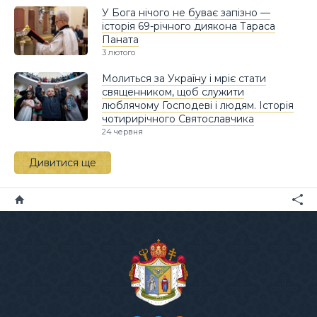
У Бога нічого не буває запізно —
історія 69-річного диякона Тараса
Паната
3 лютого
Молиться за Україну і мріє стати
священником, щоб служити
люблячому Господеві і людям. Історія
чотирирічного Святославчика
24 червня
Дивитися ще