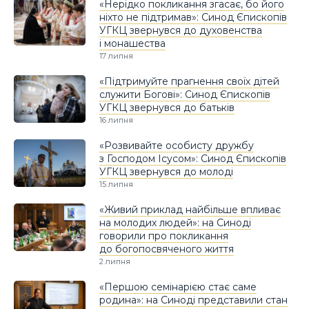
«Нерідко покликання згасає, бо його
ніхто не підтримав»: Синод Єпископів
УГКЦ звернувся до духовенства
і монашества
17 липня
«Підтримуйте прагнення своїх дітей
служити Богові»: Синод Єпископів
УГКЦ звернувся до батьків
16 липня
«Розвивайте особисту дружбу
з Господом Ісусом»: Синод Єпископів
УГКЦ звернувся до молоді
15 липня
«Живий приклад найбільше впливає
на молодих людей»: на Синоді
говорили про покликання
до богопосвяченого життя
2 липня
«Першою семінарією стає саме
родина»: на Синоді представили стан