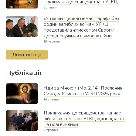
покликань до священства в УГКЦ
2 липня
«У нашій Церкві немає парафії без
родин загиблих воїнів»: УГКЦ
представила єпископам Європи
досвід служіння в умовах війни
19 червня
Дивитися ще
Публікації
«Іди за Мною!» (Мр. 2, 14). Послання
Синоду Єпископів УГКЦ 2026 року
14 липня
Покликання до священства під час
війни: як семінарії УГКЦ відповідають
на нові виклики
7 травня