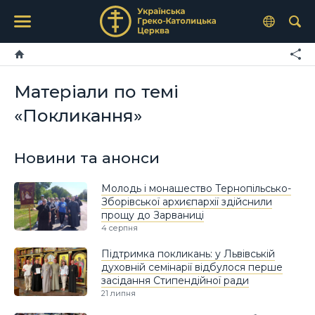
Матеріали по темі
«Покликання»
Новини та анонси
Молодь і монашество Тернопільсько-
Зборівської архиєпархії здійснили
прощу до Зарваниці
4 серпня
Підтримка покликань: у Львівській
духовній семінарії відбулося перше
засідання Стипендійної ради
21 липня