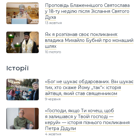
Проповідь Блаженнішого Святослава
у 18-ту неділю після Зіслання Святого
Духа
13 жовтня
Як я розпізнав своє покликання:
владика Михайло Бубній про монаший
шлях
10 лютого
Історії
«Бог не шукає обдарованих. Він шукає
тих, хто скаже Йому „так“»: історія
айтівця, який став священником
9 червня
«Господи, якщо Ти хочеш, щоб
я залишався у Твоїй господі —
керуй» — історія пізнього покликання
Петра Дідули
4 жовтня