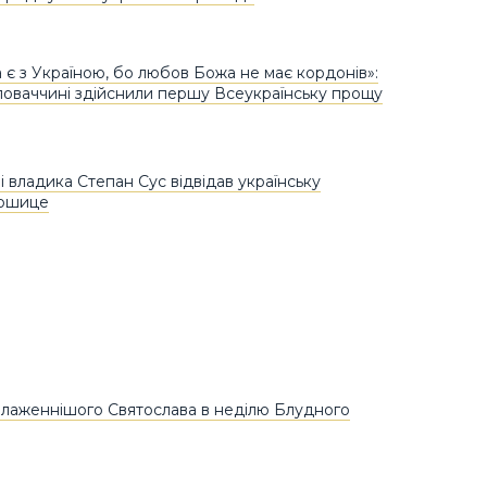
 є з Україною, бо любов Божа не має кордонів»:
Словаччині здійснили першу Всеукраїнську прощу
і владика Степан Сус відвідав українську
Кошице
лаженнішого Святослава в неділю Блудного