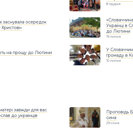
8 грудня
«Словаччина
ні заснувала осередок
Українці в 
 Христові»
до Лютини
19 липня
У Словаччин
ють на прощу до Лютини
громаду в 
10 липня
матері завжди для вас
Проповідь Б
слав до українців
сина
29 січня