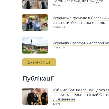
Богом час гідно, як Божі діти
28 січня
Українська громада в Словаччи
спільноти «Українська молодь —
20 липня
Українців Словаччини запрошу
14 липня
Дивитися ще
Публікації
«Обійми Батька і вашої Церкви-
відкриті», — Блаженніший Свято
у Словаччині
30 січня