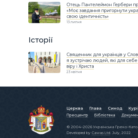
Отець Пантелеймон Гербери пр
«Моє завдання пригорнути украї
свою ідентичність»
13 липня
Історії
Священник для українців у Слова
я зустрічаю людей, які для себе
віру і Христа
23 квітня
Церква
Глава
Синод
Кур
Пресцентр
Бібліотека
Докуме
© 2004–2026 Українська Греко-Като
Developed by
Cawas Ltd
. July, 2022.