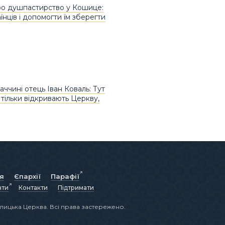
о душпастирство у Кошице:
нців і допомогти їм зберегти
ччині отець Іван Коваль: Тут
 тільки відкривають Церкву,
ія
Єпархії
Парафії
нти
Контакти
Підтримати
лицька Церква. Всі права застережено.