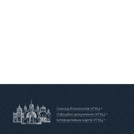
Синод Єпископів УГКЦ
Офіційні документи УГКЦ
Інтерактивна карта УГКЦ