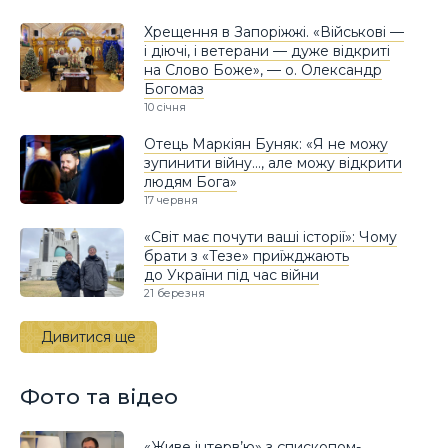
Хрещення в Запоріжжі. «Військові —
і діючі, і ветерани — дуже відкриті
на Слово Боже», — о. Олександр
Богомаз
10 січня
Отець Маркіян Буняк: «Я не можу
зупинити війну…, але можу відкрити
людям Бога»
17 червня
«Світ має почути ваші історії»: Чому
брати з «Тезе» приїжджають
до України під час війни
21 березня
Дивитися ще
Фото та відео
«Живе інтерв’ю» з єпископом-