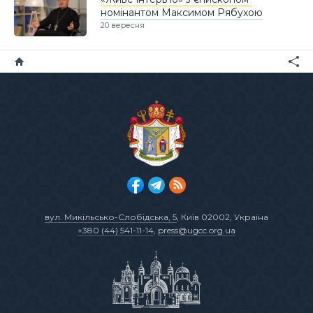
номінантом Максимом Рябухою
20 вересня
вул. Микільсько-Слобідська, 5
, Київ 02002, Україна
+380 (44) 541-11-14
,
press@ugcc.org.ua