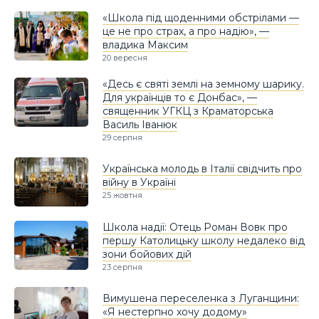
«Школа під щоденними обстрілами —
це не про страх, а про надію», —
владика Максим
20 вересня
«Десь є святі землі на земному шарику.
Для українців то є Донбас», —
священник УГКЦ з Краматорська
Василь Іванюк
29 серпня
Українська молодь в Італії свідчить про
війну в Україні
25 жовтня
Школа надії: Отець Роман Вовк про
першу Католицьку школу недалеко від
зони бойових дій
23 серпня
Вимушена переселенка з Луганщини:
«Я нестерпно хочу додому»