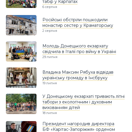
табір у Карпатах
6 серпня
Російські обстріли пошкодили
монастир сестер у Краматорську
2 серпня
Молодь Донецького екзархату
свідчила в Італії про війну в Україні
29 липня
Владика Максим Рябуха відвідав
українську громаду в Інсбруку
19 липня
У Донецькому екзархаті тривають літні
табори з екологічним і духовним
вихованням дітей
18 липня
Президент нагородив директора
БФ «Карітас-Запоріжжя» орденом