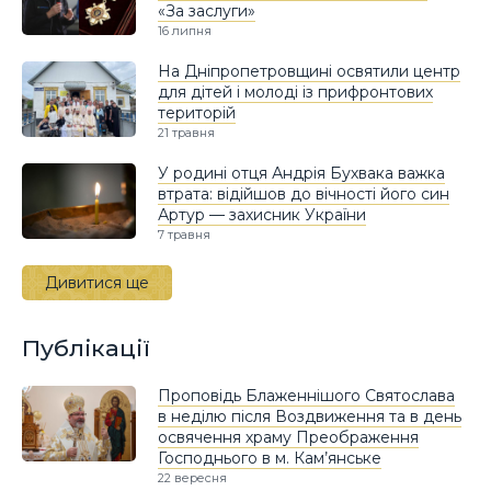
«За заслуги»
16 липня
На Дніпропетровщині освятили центр
для дітей і молоді із прифронтових
територій
21 травня
У родині отця Андрія Бухвака важка
втрата: відійшов до вічності його син
Артур — захисник України
7 травня
Дивитися ще
Публікації
Проповідь Блаженнішого Святослава
в неділю після Воздвиження та в день
освячення храму Преображення
Господнього в м. Кам’янське
22 вересня