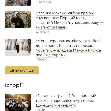
16 березня
Владика Максим Рябуха про рік
єпископства: Перший місяць —
як святий Миколай, упродовж року —
як апостол Павло
22 грудня
«Мене переповнює відчуття любові
до цієї землі. Кожен тут надихає
любити», — владика Максим Рябуха
про Схід України
1 березня
Дивитися ще
Історії
«За одною зіркою 2.0» — зимовий
табір, що народився з мрії молоді
Донецького екзархату
11 січня