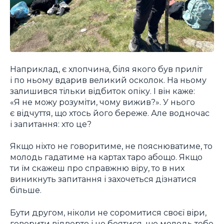
Наприклад, є хлопчина, біля якого був приліт
і по ньому вдарив великий осколок. На ньому
залишився тільки відбиток опіку. І він каже:
«Я не можу розуміти, чому вижив?». У нього
є відчуття, що хтось його береже. Але водночас
і запитання: хто це?
Якщо ніхто не говоритиме, не пояснюватиме, то
молодь гадатиме на картах таро абощо. Якщо
ти їм скажеш про справжню віру, то в них
виникнуть запитання і захочеться дізнатися
більше.
Бути другом, ніколи не соромитися своєї віри,
говорити відверто і не боятися, що молодь тебе