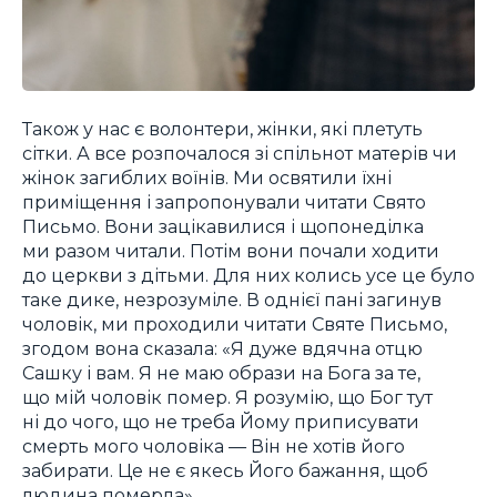
Також у нас є волонтери, жінки, які плетуть
сітки. А все розпочалося зі спільнот матерів чи
жінок загиблих воїнів. Ми освятили їхні
приміщення і запропонували читати Свято
Письмо. Вони зацікавилися і щопонеділка
ми разом читали. Потім вони почали ходити
до церкви з дітьми. Для них колись усе це було
таке дике, незрозуміле. В однієї пані загинув
чоловік, ми проходили читати Святе Письмо,
згодом вона сказала: «Я дуже вдячна отцю
Сашку і вам. Я не маю образи на Бога за те,
що мій чоловік помер. Я розумію, що Бог тут
ні до чого, що не треба Йому приписувати
смерть мого чоловіка — Він не хотів його
забирати. Це не є якесь Його бажання, щоб
людина померла».