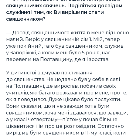
священничих свячень. Поділіться досвідом
служіння і тим, як Ви вирішили стати
священником?
— Досвід священничого життя в мене відносно
малий. Виріс у священничій сімʼї. Мій, тепер
уже покійний, тато був священником, служив
у Запоріжжі, а коли мені було 5 років, нас
перевели на Полтавщину, де я і зростав.
У дитинстві відчував покликання
до священства. Нещодавно був у себе в селі
на Полтавщині, де виростав, побачив своїх
учителів, які багато розказали про мене, про те,
як я поводився. Дуже цікаво було послухати.
Вони сказали, що я не завжди хотів бути
священником, хоча мені здавалося, що завжди,
а у класі четвертому—пʼятому почав більше
цікавитися і їм про це розповідати. Остаточно
вирішив бути священником в 11-му класі, коли