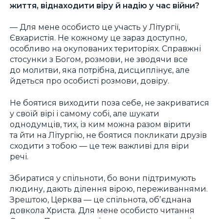
життя, віднаходити віру й надію у час війни?
— Для мене особисто це участь у Літургії,
Євхаристія. Не кожному це зараз доступно,
особливо на окупованих територіях. Справжні
стосунки з Богом, розмови, не зводячи все
до молитви, яка потрібна, дисциплінує, але
йдеться про особисті розмови, довіру.
Не боятися виходити поза себе, не закриватися
у своїй вірі і самому собі, але шукати
однодумців, тих, із ким можна разом вірити
та йти на Літургію, не боятися покликати друзів
сходити з тобою — це теж важливі для віри
речі.
Збиратися у спільноти, бо вони підтримують
людину, дають ділення вірою, переживаннями.
Зрештою, Церква — це спільнота, обʼєднана
довкола Христа. Для мене особисто читання