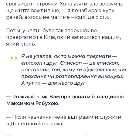
свої вишиті строчки. Хотів узяти, але зрозумів,
що життя важливіше, — я понабираю купу
речей, а хтось не матиме місця, де сісти.
Потім, у квітні, було так зворушливо
повертатися в Київ, який залишився нашим,
який стоїть.
Я не уявляв, як то можна поєднати —
єпископ і друг. Єпископ — це єпископ,
наставник, той, кому ти підкоряєшся, чиї
прохання чи розпорядження виконуєш.
А тут ти — для нього друг
— Розкажіть, як Вам працювати із владикою
Максимом Рябухою.
— Після навчання мене відправили служити
в Донецький екзархат.