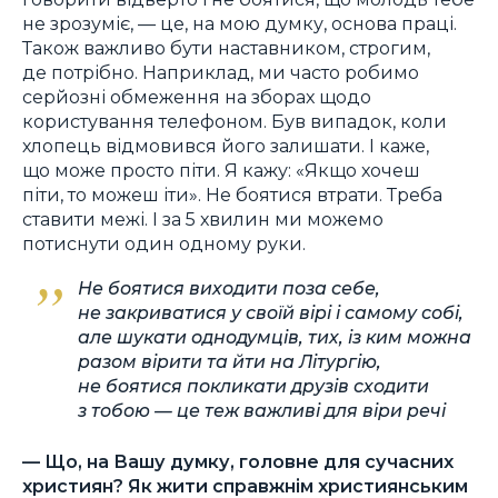
не зрозуміє, — це, на мою думку, основа праці.
Також важливо бути наставником, строгим,
де потрібно. Наприклад, ми часто робимо
серйозні обмеження на зборах щодо
користування телефоном. Був випадок, коли
хлопець відмовився його залишати. І каже,
що може просто піти. Я кажу: «Якщо хочеш
піти, то можеш іти». Не боятися втрати. Треба
ставити межі. І за 5 хвилин ми можемо
потиснути один одному руки.
Не боятися виходити поза себе,
не закриватися у своїй вірі і самому собі,
але шукати однодумців, тих, із ким можна
разом вірити та йти на Літургію,
не боятися покликати друзів сходити
з тобою — це теж важливі для віри речі
— Що, на Вашу думку, головне для сучасних
християн? Як жити справжнім християнським