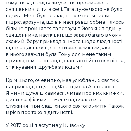
тому що я досвідчив усе, що проживають
священничі діти в селі. Тата дуже часто не було
вдома. Мені було складно, але потім, коли
підріс, зрозумів, що він насправді робив, і якось
більше пройнявся та зрозумів його як людину,
священника, настільки, що зараз багато в чому
схожий, беру приклад з нього щодо людяності,
відповідальності, спортивної усмішки, яка
в нього завжди була. Тому для мене таким
прикладом, насправді, став тато і його служіння,
спілкування, дружба з людьми.
Крім цього, очевидно, мав улюблених святих,
наприклад, отця Піо, Франциска Ассізького.
Я ними дуже цікавився, читав про них книжки,
дивився фільми — мене надихало їхнє
служіння, приклад їхнього святого життя. Також
мріяв про таке в дитинстві.
У 2017 році я вступив у Київську