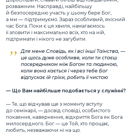
розважним. Насправді, найбільшу
й безпосередню участь у цьому бере Бог,
а ми — підтримуємо. Зараз особливий, якісний
час Бога. Поки є ця хвиля, намагаємось
її зловити і максимально всіх, хто на ній,
підтримати і нікого не загубити.
Для мене Сповідь, як і всі інші Таїнства, —
це щось дуже особливе, коли ти стаєш
посередником між Богом та людиною,
коли вона кається і через тебе Бог
відпускає їй гріхи, робить її чистою
— Що Вам найбільше подобається у служінні?
— Те, що відчував ще з моменту вступу
до семінарії, — досвід сповіді, особистого
покаяння, навернення, відкриття Бога як Бога
милосердного. Бог — це Той, хто прощає,
любить, незважаючи ні на що.