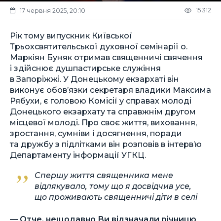
15 312
17 червня 2025, 20:10
Рік тому випускник Київської
Трьохсвятительської духовної семінарії о.
Маркіян Буняк отримав священничі свячення
і здійснює душпастирське служіння
в Запоріжжі. У Донецькому екзархаті він
виконує обов’язки секретаря владики Максима
Рябухи, є головою Комісії у справах молоді
Донецького екзархату та справжнім другом
місцевої молоді. Про своє життя, виховання,
зростання, сумніви і досягнення, поради
та дружбу з підлітками він розповів в інтерв’ю
Департаменту інформації УГКЦ.
Спершу життя священника мене
відлякувало, тому що я досвідчив усе,
що проживають священничі діти в селі
— Отче, нещодавно Ви відзначали річницю