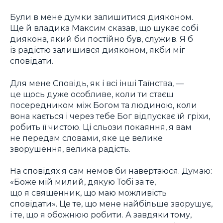
Були в мене думки залишитися дияконом.
Ще й владика Максим сказав, що шукає собі
диякона, який би постійно був, служив. Я б
із радістю залишився дияконом, якби міг
сповідати.
Для мене Сповідь, як і всі інші Таїнства, —
це щось дуже особливе, коли ти стаєш
посередником між Богом та людиною, коли
вона кається і через тебе Бог відпускає їй гріхи,
робить її чистою. Ці сльози покаяння, я вам
не передам словами, яке це велике
зворушення, велика радість.
На сповідях я сам немов би навертаюся. Думаю:
«Боже мій милий, дякую Тобі за те,
що я священник, що маю можливість
сповідати». Це те, що мене найбільше зворушує,
і те, що я обожнюю робити. А завдяки тому,