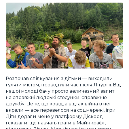
Розпочав спілкування з дітьми — виходили
гуляти містом, проводили час після Літургії. Від
нашої молоді бачу просто величезний запит
на справжні людські стосунки, справжню
дружбу. Це те, що ковід, а відтак війна в неї
вкрали — все перевелося на соцмережі, ігри.
Діти додали мене у платформу Діскорд
і сказали, що навчать грати в Майнкрафт,
підписали Діякон Марціянос і вчили грати