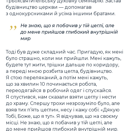
Трьохсвятительську духовну семінарію. Застав
будівництво церкви — допомагав
з однокурсниками й усіма іншими братами.
Не знаю, що я побачив у тій цеглі, але
до мене прийшов глибокий внутрішній
мир
Тоді був дуже складний час. Пригадую, як мені
було страшно, коли ми прийшли. Мені кажуть,
будете тут жити, трішки дальше по коридору,
а переді мною розбита цегла, будівництво.
Я стою переляканий, а потім мені кажуть,
що за хвилин 10 починається робота,
переодягайся в робочий одяг і спускайся.
Я спустився, нам сказали взяти цеглу і нести
до храму. Спершу трохи незрозуміло було, але
взяв тих п’ять цеглин, несу і кажу собі: «Дякую
Тобі, Боже, що я тут». Я відчував, що на своєму
місці. Не знаю, що я побачив у тій цеглі, але
до мене прийшов глибокий внутрішній мир.