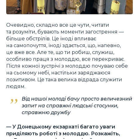
Очевидно, складно все це чути, читати
та розуміти, бувають моменти загострення —
більше обстрілів. Це іноді впливає
на самопочуття, іноді здається, що, напевно,
це вже все. Але те, що ти робиш, служиш,
особливо праця з молоддю, все перекриває.
Після кожної зустрічі з молоддю почуваю себе
на сьомому небі, настільки заряджаюся
позитивом. Це така велика відрада служити
людям.
Від нашої молоді бачу просто величезний
запит на справжні людські стосунки,
справжню дружбу
— У Донецькому екзархаті багато уваги
приділяють роботі з молоддю. Розкажіть,