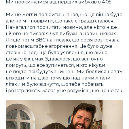
Ми прокинулися від перших вибухів о 4:05.
Ми не могли повірити. Я знав, що ця війна буде,
але не міг повірити, що таке справді сталося.
Намагалися прочитати новини, але ніхто ніде
нічого не писав: я чув вибухи, а новин ніяких.
Лише потім BBC написало, що росія розпочала
повномасштабне вторгнення. Це було дуже
страшно. Тоді ще було уявлення, що війна —
це як у фільмах. Здавалося, що всі точно
помруть, що все зупинеться, ніхто нікуди
не поїде, всі будуть знищені. Ми боялися навіть
виходити на двір, тому що над нами літали
літаки й було відчуття, що тебе побачать
і розстріляють. Зараз уже розумієш, що це не так.