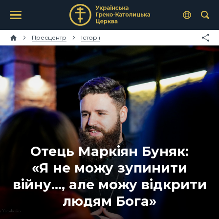
Пресцентр
Історії
Отець Маркіян Буняк:
«Я не можу зупинити
війну…, але можу відкрити
людям Бога»