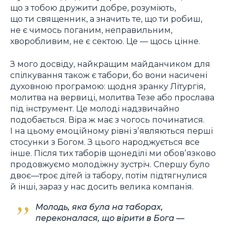
що з тобою дружити добре, розуміють,
що ти священник, а значить те, що ти робиш,
не є чимось поганим, неправильним,
хворобливим, не є сектою. Це — щось цінне.
З мого досвіду, найкращим майданчиком для
спілкування також є табори, бо вони насичені
духовною програмою: щодня зранку Літургія,
молитва на вервиці, молитва Тезе або прослава
під інструмент. Це молоді надзвичайно
подобається. Віра ж має з чогось починатися.
І на цьому емоційному рівні зʼявляються перші
стосунки з Богом. З цього народжується все
інше. Після тих таборів щонеділі ми обовʼязково
продовжуємо молодіжну зустріч. Спершу було
двоє—троє дітей із табору, потім підтягнулися
й інші, зараз у нас досить велика компанія.
Молодь, яка була на таборах,
переконалася, що вірити в Бога —