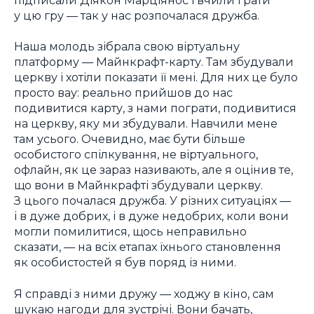
у цю гру — так у нас розпочалася дружба.
Наша молодь зібрала свою віртуальну
платформу — Майнкрафт-карту. Там збудували
церкву і хотіли показати її мені. Для них це було
просто вау: реально прийшов до нас
подивитися карту, з нами пограти, подивитися
на церкву, яку ми збудували. Навчили мене
там усього. Очевидно, має бути більше
особистого спілкування, не віртуального,
офлайн, як це зараз називають, але я оцінив те,
що вони в Майнкрафті збудували церкву.
З цього почалася дружба. У різних ситуаціях —
і в дуже добрих, і в дуже недобрих, коли вони
могли помилитися, щось неправильно
сказати, — на всіх етапах їхнього становлення
як особистостей я був поряд із ними.
Я справді з ними дружу — ходжу в кіно, сам
шукаю нагоди для зустрічі. Вони бачать,