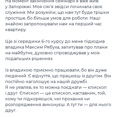
На момент закінчення семінарії я вже жив
у Запоріжжі. Моя сімʼя звідси починала своє
служіння. Ми розуміли, що нам тут буде трішки
простіше, бо більше умов для роботи. Наші
знайомі запропонували нам на перший час
квартиру.
Ще зі середини 6-го курсу до мене підходив
владика Максим Рябуха, запитував про плани
на майбутнє, духовно спроводжував у моїх
подальших рішеннях.
Із владикою приємно працювати, бо він дуже
людяний. Є відчуття, що працюєш із другом. Він
постійно наголошує на нашій дружбі.
Я не уявляв, як то можна поєднати — єпископ
і друг. Єпископ — це єпископ, наставник, той,
кому ти підкоряєшся, чиї прохання чи
розпорядження виконуєш. А тут ти — для нього
друг.