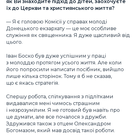
як Ви знаходите підхід до дітей, заохочуєте
їх до Церкви та християнського життя?
— Я є головою Комісії у справах молоді
Донецького екзархату — це моє особливе
служіння як священника. Я дуже щасливий від
цього.
Іван Боско був дуже успішним у праці
з молоддю протягом усього життя. Але коли
його попросили написати посібник, вийшло
лише кілька сторінок. Тому я б не сказав,
що є якась стратегія.
Спершу робота, спілкування з підлітками
видавалися мені чимось страшним
і незрозумілим. Я не готовий був навіть про
це думати, але все почалося з дружби.
Здружився також з отцем Олександром
Богомазом, який мав досвід такої роботи.