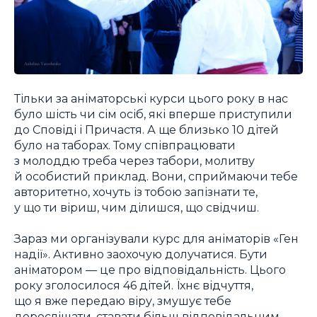
Тільки за аніматорські курси цього року в нас
було шість чи сім осіб, які вперше приступили
до Сповіді і Причастя. А ще близько 10 дітей
було на таборах. Тому співпрацювати
з молоддю треба через табори, молитву
й особистий приклад. Вони, сприймаючи тебе
авторитетно, хочуть із тобою запізнати те,
у що ти віриш, чим ділишся, що свідчиш.
Зараз ми організували курс для аніматорів «Ген
надії». Активно заохочую долучатися. Бути
аніматором — це про відповідальність. Цього
року зголосилося 46 дітей. Їхнє відчуття,
що я вже передаю віру, змушує тебе
дорослішати, ставати більш відповідальним,