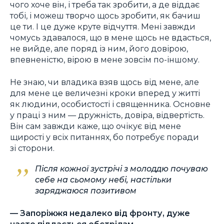
чого хоче він, і треба так зробити, а де віддає
тобі, і можеш творчо щось зробити, як бачиш
це ти. І це дуже круте відчуття. Мені завжди
чомусь здавалося, що в мене щось не вдасться,
не вийде, але поряд із ним, його довірою,
впевненістю, вірою в мене зовсім по-іншому.
Не знаю, чи владика взяв щось від мене, але
для мене це величезні кроки вперед у житті
як людини, особистості і священника. Основне
у праці з ним — дружність, довіра, відвертість.
Він сам завжди каже, що очікує від мене
щирості у всіх питаннях, бо потребує поради
зі сторони.
Після кожної зустрічі з молоддю почуваю
себе на сьомому небі, настільки
заряджаюся позитивом
— Запоріжжя недалеко від фронту, дуже