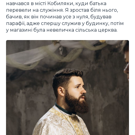
навчався в місті Кобиляки, куди батька
перевели на служіння. Я зростав біля нього,
бачив, як він починав усе з нуля, будував
парафії, адже спершу служив у будинку, потім
у магазині була невеличка сільська церква.