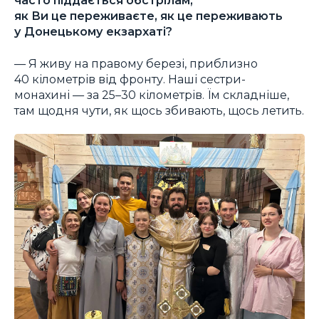
часто піддається обстрілам,
як Ви це переживаєте, як це переживають
у Донецькому екзархаті?
— Я живу на правому березі, приблизно
40 кілометрів від фронту. Наші сестри-
монахині — за 25–30 кілометрів. Їм складніше,
там щодня чути, як щось збивають, щось летить.