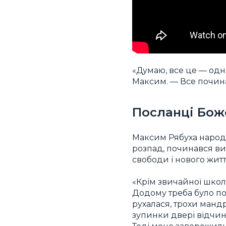
«Думаю, все це — одна
Максим. — Все почина
Посланці Бож
Максим Рябуха народи
розпад, починався вихі
свободи і нового житт
«Крім звичайної школи
Додому треба було по
рухалася, трохи манд
зупинки двері відчине