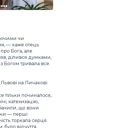
руючими чи
я, — каже отець
про Бога, але
вляв, ділився думками,
 з Богом тривала все
Львові на Личакові.
се тільки починалося,
чі, катехизацію,
 бачили, що вони
іяни — перші
ість торкала серця.
, було відчуття,