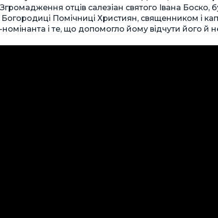
громадження отців салезіан святого Івана Боско, 
 Богородиці Помічниці Християн, священником і ка
номінанта і те, що допомогло йому відчути його й н