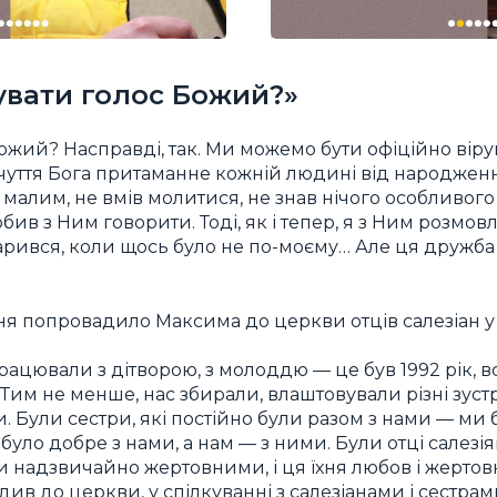
увати голос Божий?»
ожий? Насправді, так. Ми можемо бути офіційно ві
чуття Бога притаманне кожній людині від народженн
малим, не вмів молитися, не знав нічого особливого 
любив з Ним говорити. Тоді, як і тепер, я з Ним розмо
варився, коли щось було не по-моєму… Але ця дружба
я попровадило Максима до церкви отців салезіан у 
працювали з дітворою, з молоддю — це був 1992 рік, в
 Тим не менше, нас збирали, влаштовували різні зустрі
и. Були сестри, які постійно були разом з нами — ми
 було добре з нами, а нам — з ними. Були отці салез
 надзвичайно жертовними, і ця їхня любов і жертовн
ив до церкви, у спілкуванні з салезіанами і сестрами