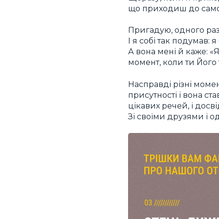
що приходиш до самог
Пригадую, одного разу
І я собі так подумав: 
А вона мені й каже: 
момент, коли ти Його
Насправді різні момен
присутності і вона ст
цікавих речей, і досві
Зі своїми друзями і 