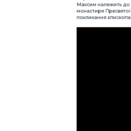
Максим належить до З
монастиря Пресвятої
покликання єпископа-