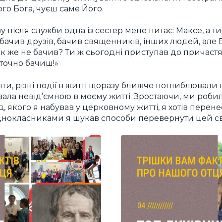
о Бога, чуєш саме Його.
 після служби одна із сестер мене питає: Максе, а т
я бачив друзів, бачив священників, інших людей, але Б
«Як же не бачив? Ти ж сьогодні приступав до причас
 точно бачиш!»
ти, різні події в житті щоразу ближче поглиблювали ц
авала невід’ємною в моєму житті. Зростаючи, ми роби
д, якого я набував у церковному житті, я хотів перенес
однокласниками я шукав способи перевернути цей св