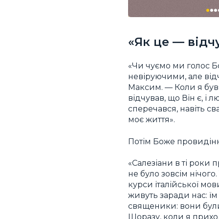
«Як це — відч
«Чи чуємо ми голос Б
невіруючими, але від
Максим. — Коли я був 
відчував, що Він є, і 
сперечався, навіть с
моє життя».
Потім Боже провидінн
«Салезіани в ті роки 
не було зовсім нічого.
курси італійської мов
живуть заради нас: їм
священики: вони були
Щоразу, коли я приход