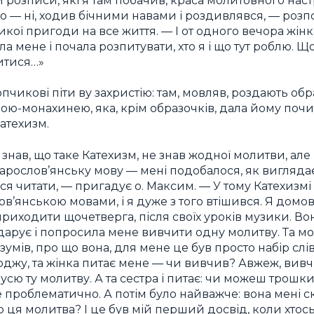
розписи, які я там побачив, краса молитовного настр
о — ні, ходив бічними навами і роздивлявся, — роз
икої пригоди на все життя. — І от одного вечора жін
а мене і почала розпитувати, хто я і що тут роблю. Що
итися…»
пчикові піти ву захристію: там, мовляв, роздають обр
ою-монахинею, яка, крім образочків, дала йому поч
атехизм.
не знав, що таке Катехизм, не знав жодної молитви, ал
арослов’янську мову — мені подобалося, як вигляд
итися читати, — пригадує о. Максим. — У тому Катехизм
ов’янською мовами, і я дуже з того втішився. Я домов
риходити щочетверга, після своїх уроків музики. Вон
дарує і попросила мене вивчити одну молитву. Та мо
умів, про що вона, для мене це був просто набір слів,
оджу, та жінка питає мене — чи вивчив? Авжеж, вивчи
сю ту молитву. А та сестра і питає: чи можеш трошк
е проблематично. А потім було найважче: вона мені 
о ця молитва? І це був мій перший досвід, коли хтос