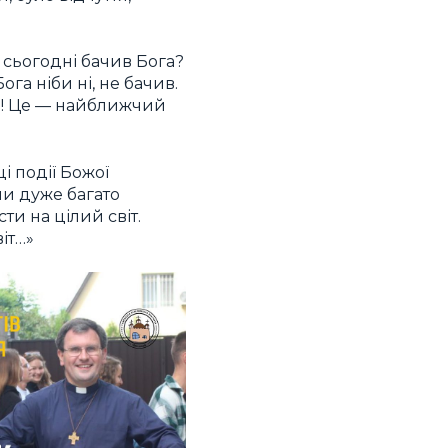
и сьогодні бачив Бога?
ога ніби ні, не бачив.
тя! Це — найближчий
і події Божої
ли дуже багато
ти на цілий світ.
іт…»