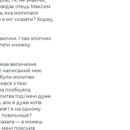
ою, і я, не знаючи,
повідає отець Максим
ка, яка молилася
 я міг сказати? Ходжу,
азочки. І там хлопчик
итати книжку
е мав величезне
ає написаний нею
і були молитви
ився з тією
а пообіцяла,
литва тоді мені дуже
 але я дуже хотів
в! І я на одному
и повільніше?
сказала — а можеш
ь мені пояснив