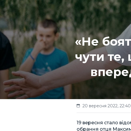
«Не боят
чути те,
впере
20 вересня 2022, 22:40
19 вересня стало від
обрання отця Максим