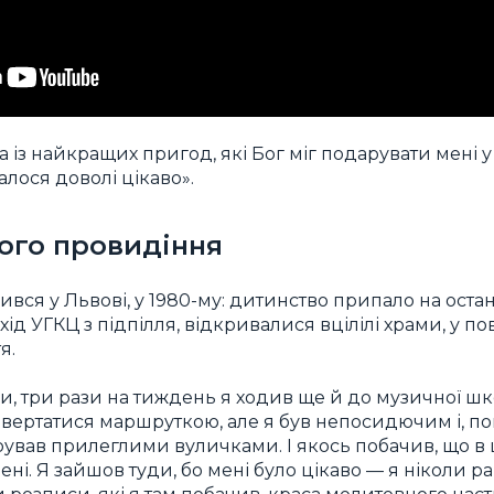
 із найкращих пригод, які Бог міг подарувати мені у
лося доволі цікаво».
ого провидіння
вся у Львові, у 1980-му: дитинство припало на остан
д УГКЦ з підпілля, відкривалися вцілілі храми, у пові
я.
, три рази на тиждень я ходив ще й до музичної школ
вертатися маршруткою, але я був непосидючим і, по
рував прилеглими вуличками. І якось побачив, що в 
ні. Я зайшов туди, бо мені було цікаво — я ніколи ра