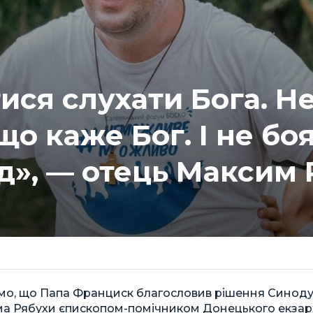
ися слухати Бога. Н
 що каже Бог. І не бо
д», — отець Максим 
омо, що Папа Франциск благословив рішення Синоду
а Рябухи єпископом-помічником Донецького екзарх