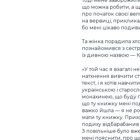
Тоді мене заворожили 
що можна робити, а щ
про початок своєї вел
на вервиці, прикликал
бо мені цікаво подив
Та жінка порадила хло
познайомився з сестр
із дивною назвою — К
«У той час я взагалі 
натхнення вивчити ст
текст, і я хотів навч
українською і старосл
монахинею, що буду п
що ту книжку мені по
важко йшла — я не роз
мати ту книжку. Прих
подиху відбарабанив у
З повільніше було вж
мені пояснити, про щ