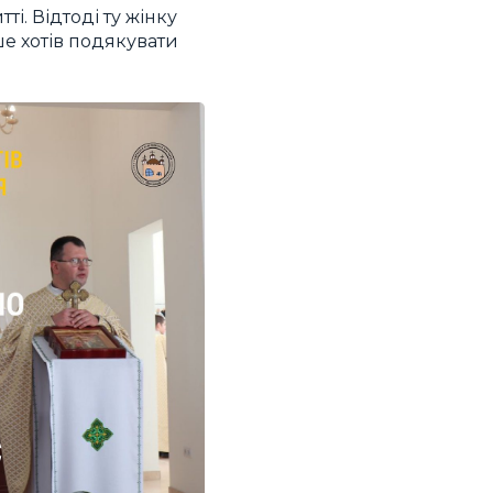
і. Відтоді ту жінку
ше хотів подякувати