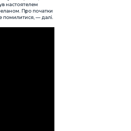
був настоятелем
пеланом. Про початки
е помилитися, — далі.