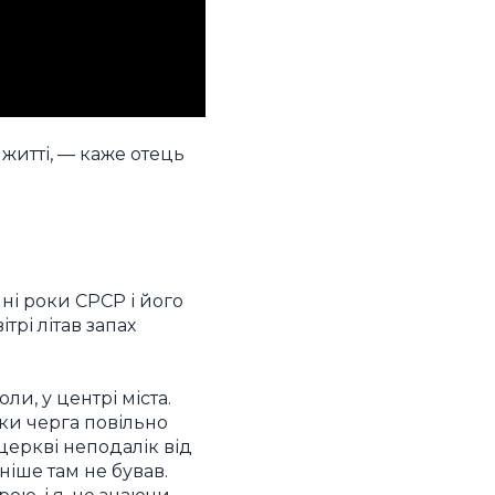
 житті, — каже отець
ні роки СРСР і його
трі літав запах
и, у центрі міста.
ки черга повільно
церкві неподалік від
ніше там не бував.