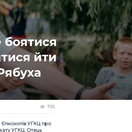
е боятися
ятися йти
Рябуха
705
 Єпископів УГКЦ про
ату УГКЦ. Отець