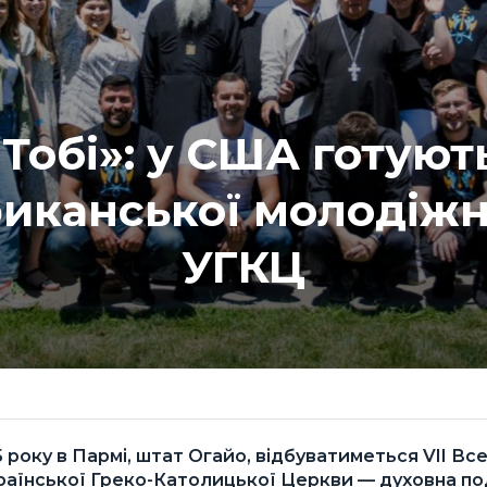
 Тобі»: у США готують
иканської молодіжн
УГКЦ
25 року в Пармі, штат Огайо, відбуватиметься VII В
аїнської Греко-Католицької Церкви — духовна под