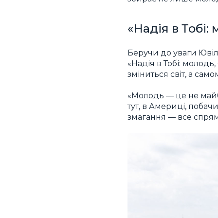
«Надія в Тобі:
Беручи до уваги Ювіл
«Надія в Тобі: молодь,
зміниться світ, а сам
«Молодь — це не майб
тут, в Америці, побач
змагання — все спрямо