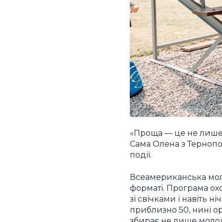
«Проща — це не лише д
Сама Олена з Тернопол
події.
Всеамериканська мол
форматі. Програма охо
зі свічками і навіть н
приблизно 50, нині ор
збирає не лише молодь