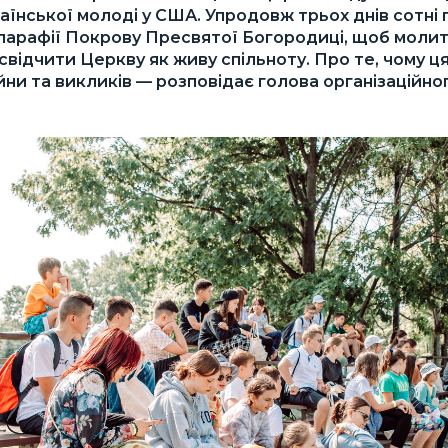
аїнської молоді у США. Упродовж трьох днів сотні
парафії Покрову Пресвятої Богородиці, щоб молит
свідчити Церкву як живу спільноту. Про те, чому 
ійни та викликів — розповідає голова організаційн