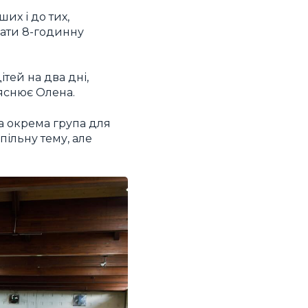
их і до тих,
лати 8-годинну
тей на два дні,
ояснює Олена.
 та окрема група для
пільну тему, але