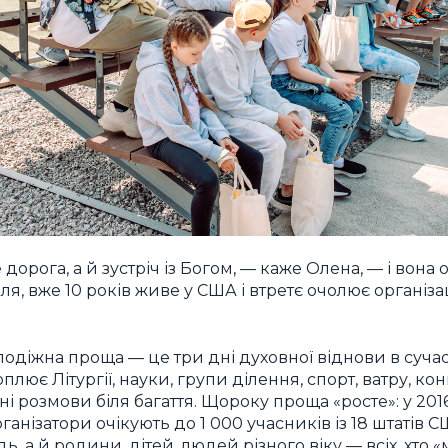
орога, а й зустріч із Богом, — каже Олена, — і вона 
я, вже 10 років живе у США і втретє очолює організа
одіжна проща — це три дні духовної віднови в суч
плює Літургії, науки, групи ділення, спорт, ватру, ко
ічні розмови біля багаття. Щороку проща «росте»: у 20
ганізатори очікують до 1 000 учасників із 18 штатів 
, а й родини, дітей, людей різного віку — всіх, хто