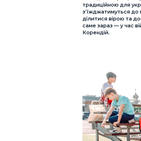
традиційною для укр
з’їжджатимуться до 
ділитися вірою та до
саме зараз — у час в
Корендій.