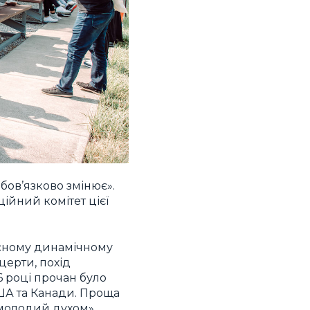
обов’язково змінює».
ційний комітет цієї
асному динамічному
нцерти, похід
16 році прочан було
США та Канади. Проща
 «молодий духом».