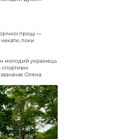
орічної прощі —
е чекати, поки
жен молодий українець
ь спортивні
 зазначає Олена.