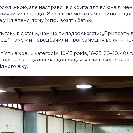
одіжною, але насправді відкрита для всіх: «від менш
звичай молодь до 18 років не може самостійно подо
у Клівленд, тому їх привозять батьки.
таку відстань, нам не випадає сказати: „Привезіть ді
ереш“. Тому ми передбачили програму для всіх», — п
ʼять вікових категорій: 10–15 років, 16–25, 26–40, 40+
горії — свій духівник і доповідач, який говорить на с
дного віку.