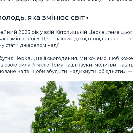
 молодь, яка змінює світ»
ейний 2025 рік у всій Католицькій Церкві, тема цьог
 яка змінює світ». Це — заклик до відповідальності: н
ому стати джерелом надії.
утнє Церкви, це її сьогодення. Ми хочемо, щоб ко
ив свою силу й місію. Тому наші науки, молитви, навіт
ване на те, щоби збудити, надихнути, об’єднати», —