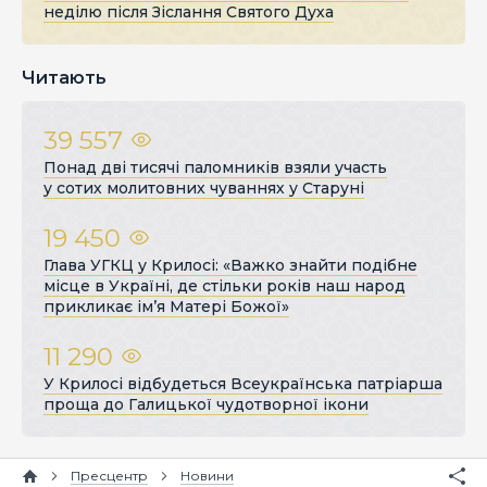
неділю після Зіслання Святого Духа
Читають
39 557
Понад дві тисячі паломників взяли участь
у сотих молитовних чуваннях у Старуні
19 450
Глава УГКЦ у Крилосі: «Важко знайти подібне
місце в Україні, де стільки років наш народ
прикликає ім’я Матері Божої»
11 290
У Крилосі відбудеться Всеукраїнська патріарша
проща до Галицької чудотворної ікони
Пресцентр
Новини