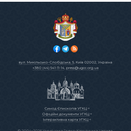
вул. Микільсько-Слобідська, 5
, Київ 02002, Україна
+380 (44) 541-11-14
,
press@ugcc.org.ua
Синод Єпископів УГКЦ
Офіційні документи УГКЦ
Інтерактивна карта УГКЦ
© 2004–2026 Українська Греко-Католицька Церква.