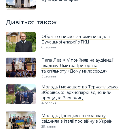
Дивіться також
Обрано єпископа-помічника для
Бучацької єпархії УГКЦ
6 серпня
Папа Лев XIV прийняв на аудієнції
владику Дмитра Григорака
та спільноту «Дому милосердя»
5 серпня
Молодь і монашество Тернопільсько-
Зборівської архиєпархії здійснили
прощу до Зарваниці
4 серпня
Молодь Донецького екзархату
свідчила в Італії про війну в Україні
29 липня