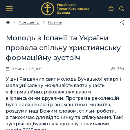
Пресцентр
Новини
Молодь з Іспанії та України
провела спільну християнську
формаційну зустріч
394
9 січня 2025, 11:12
У дні Різдвяних свят молодь Бучацької єпархії
мала унікальну можливість взяти участь
у формаційних реколекціях разом
з іспанськими друзями. Програма реколекцій
була насиченою і різноманітною: молитва,
роздуми над Божим словом, спільні роботи,
а також час для відпочинку та спілкування. Такі
зустрічі відбуваються щоразу, починаючи
ще від 2015 року.