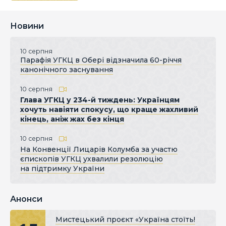
Новини
10 серпня
Парафія УГКЦ в Обері відзначила 60-річчя
канонічного заснування
10 серпня
Глава УГКЦ у 234-й тиждень: Українцям
хочуть навіяти спокусу, що краще жахливий
кінець, аніж жах без кінця
10 серпня
На Конвенції Лицарів Колумба за участю
єпископів УГКЦ ухвалили резолюцію
на підтримку України
Анонси
Мистецький проєкт «Україна стоїть!