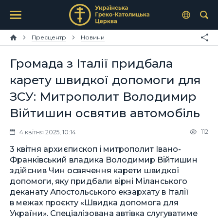
Пресцентр
Новини
Громада з Італії придбала
карету швидкої допомоги для
ЗСУ: Митрополит Володимир
Війтишин освятив автомобіль
112
4 квітня 2025, 10:14
3 квітня архиєпископ і митрополит Івано-
Франківський владика Володимир Війтишин
здійснив Чин освячення карети швидкої
допомоги, яку придбали вірні Міланського
деканату Апостольського екзархату в Італії
в межах проєкту «Швидка допомога для
України». Спеціалізована автівка слугуватиме