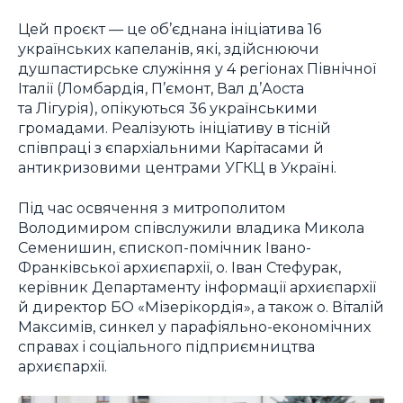
Цей проєкт — це об’єднана ініціатива 16
українських капеланів, які, здійснюючи
душпастирське служіння у 4 регіонах Північної
Італії (Ломбардія, П’ємонт, Вал д’Аоста
та Лігурія), опікуються 36 українськими
громадами. Реалізують ініціативу в тісній
співпраці з єпархіальними Карітасами й
антикризовими центрами УГКЦ в Україні.
Під час освячення з митрополитом
Володимиром співслужили владика Микола
Семенишин, єпископ-помічник Івано-
Франківської архиєпархії, о. Іван Стефурак,
керівник Департаменту інформації архиєпархії
й директор БО «Мізерікордія», а також о. Віталій
Максимів, синкел у парафіяльно-економічних
справах і соціального підприємництва
архиєпархії.