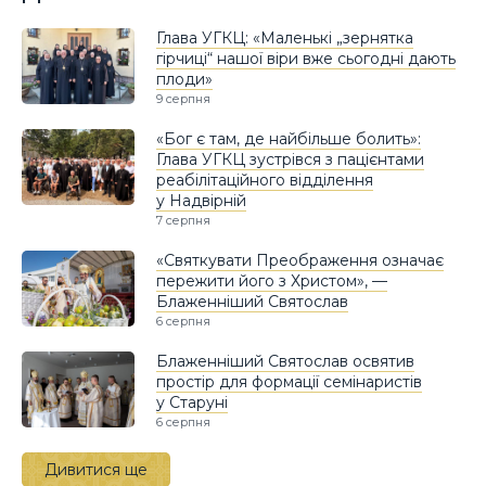
Глава УГКЦ: «Маленькі „зернятка
гірчиці“ нашої віри вже сьогодні дають
плоди»
9 серпня
«Бог є там, де найбільше болить»:
Глава УГКЦ зустрівся з пацієнтами
реабілітаційного відділення
у Надвірній
7 серпня
«Святкувати Преображення означає
пережити його з Христом», —
Блаженніший Святослав
6 серпня
Блаженніший Святослав освятив
простір для формації семінаристів
у Старуні
6 серпня
Дивитися ще