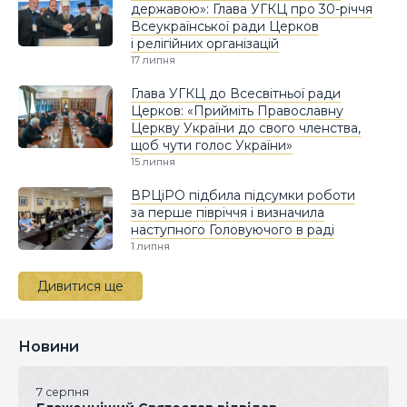
державою»: Глава УГКЦ про 30-річчя
Всеукраїнської ради Церков
і релігійних організацій
17 липня
Глава УГКЦ до Всесвітньої ради
Церков: «Прийміть Православну
Церкву України до свого членства,
щоб чути голос України»
15 липня
ВРЦіРО підбила підсумки роботи
за перше півріччя і визначила
наступного Головуючого в раді
1 липня
Дивитися ще
Новини
7 серпня