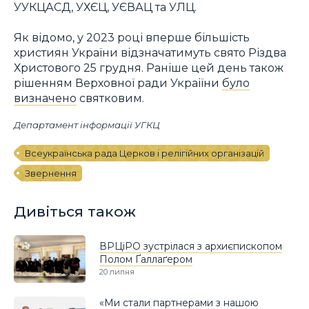
УУКЦАСД, УХЄЦ, УЄВАЦ та УЛЦ.
Як відомо, у 2023 році вперше більшість
християн України відзначатимуть свято Різдва
Христового 25 грудня. Раніше цей день також
рішенням Верховної ради Украіїни
було
визначено
святковим.
Департамент інформації УГКЦ
Всеукраїнська рада Церков і релігійних організацій
Звернення
Дивіться також
ВРЦіРО зустрілася з архиєпископом
Полом Ґаллаґером
20 липня
«Ми стали партнерами з нашою