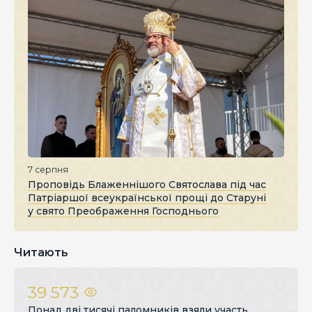
7 серпня
Проповідь Блаженнішого Святослава під час
Патріаршої всеукраїнської прощі до Старуні
у свято Преображення Господнього
Читають
39 573
Понад дві тисячі паломників взяли участь