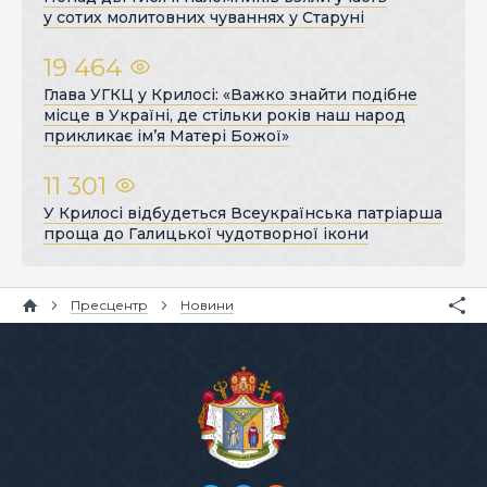
у сотих молитовних чуваннях у Старуні
19 464
Глава УГКЦ у Крилосі: «Важко знайти подібне
місце в Україні, де стільки років наш народ
прикликає ім’я Матері Божої»
11 301
У Крилосі відбудеться Всеукраїнська патріарша
проща до Галицької чудотворної ікони
Пресцентр
Новини