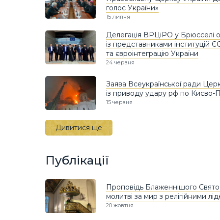
голос України»
15 липня
Делегація ВРЦіРО у Брюсселі 
із представниками інституцій Є
та євроінтеграцію України
24 червня
Заява Всеукраїнської ради Церко
із приводу удару рф по Києво-П
15 червня
Дивитися ще
Публікації
Проповідь Блаженнішого Святос
молитві за мир з релігійними лі
20 жовтня