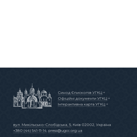
Синод Єпископів УГКЦ
Офіційні документи УГКЦ
Інтерактивна карта УГКЦ
вул. Микільсько-Слобідська, 5
, Київ 02002, Україна
+380 (44) 541-11-14
,
press@ugcc.org.ua