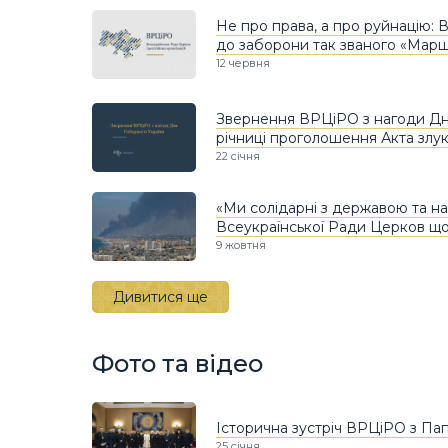
Не про права, а про руйнацію:
до заборони так званого «Марш
12 червня
Звернення ВРЦіРО з нагоди Дня
річниці проголошення Акта злу
22 січня
«Ми солідарні з державою та н
Всеукраїнської Ради Церков щодо
9 жовтня
Дивитися ще
Фото та відео
Історична зустріч ВРЦіРО з П
25 січня