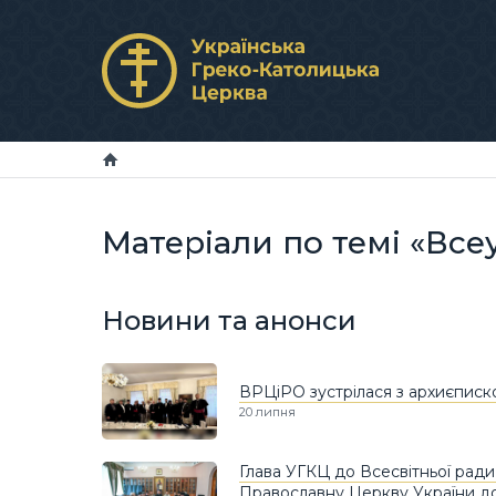
Матеріали по темі «Все
Новини та анонси
ВРЦіРО зустрілася з архиєпис
20 липня
Глава УГКЦ до Всесвітньої ради
Православну Церкву України до