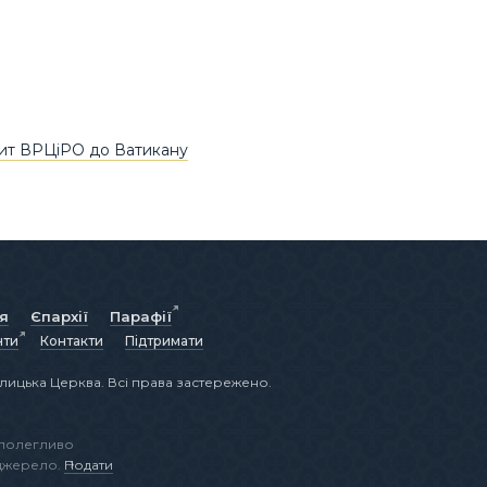
зит ВРЦіРО до Ватикану
ія
Єпархії
Парафії
нти
Контакти
Підтримати
лицька Церква. Всі права застережено.
аполегливо
 джерело.
Подати