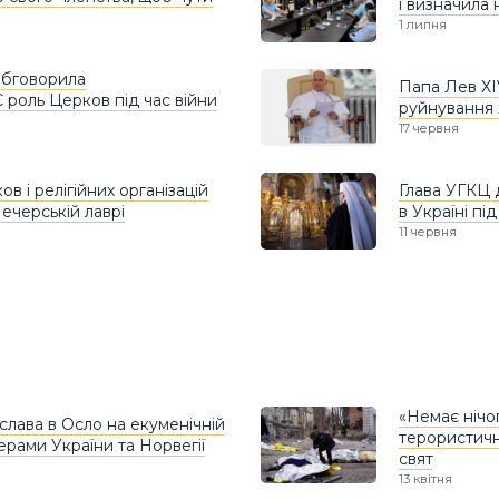
і визначила
1 липня
обговорила
Папа Лев XI
С роль Церков під час війни
руйнування 
17 червня
в і релігійних організацій
Глава УГКЦ 
ечерській лаврі
в Україні пі
11 червня
«Немає нічо
лава в Осло на екуменічній
терористичн
дерами України та Норвегії
свят
13 квітня