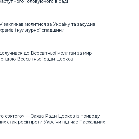
 наступного Головуючого в раді
V закликав молитися за Україну та засудив
храмів і культурної спадщини
долучився до Всесвітньої молитви за мир
д егідою Всесвітньої ради Церков
го святого» — Заява Ради Церков із приводу
их атак росії проти України під час Пасхальних