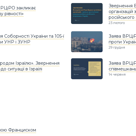
Звернення В
 ВРЦіРО закликає
організацій
у рівності»
російського
23 лютого
 Соборності України та 105-ї
Заява ВРЦіР
ки УНР і ЗУНР
проти Украї
29 грудня
ародом Ізраїлю». Звернення
Заява ВРЦіР
 ситуації в Ізраїлі
співмешкань 
14 червня
апою Франциском