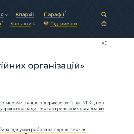
ія
Єпархії
Парафії
и
Контакти
Підтримати
астирська рада
нод
нсово-господарська діяльність
Загальна інформація
ди
ки та комунікації
Глава УГКЦ
ністративні питання
Синоди Єпископів
підрозділи
Трибунал
Патріарша курія
гійних організацій»
Єпархії та екзархати
артнерами з нашою державою»: Глава УГКЦ про
української ради Церков і релігійних організацій
ила підсумки роботи за перше півріччя