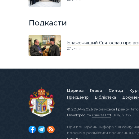
Подкасти
Блаженніший Святослав про ві
27 січня
Церква
Глава
Синод
Кур
Пресцентр
Бібліотека
Докуме
© 2004–2026 Українська Греко-Като
Developed by
Cawas Ltd
. July, 2022.
При поширенні інформації сайту н
просимо розмістити посилання на
новину