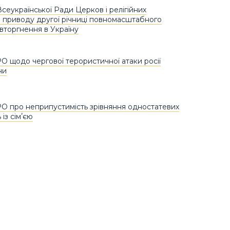
сеукраїнської Ради Церков і релігійних
 з приводу другої річниці повномасштабного
 вторгнення в Україну
О щодо чергової терористичної атаки росії
ни
О про неприпустимість зрівняння одностатевих
із сімʼєю