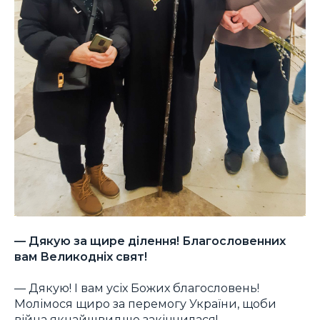
— Дякую за щире ділення! Благословенних
вам Великодніх свят!
— Дякую! І вам усіх Божих благословень!
Молімося щиро за перемогу України, щоби
війна якнайшвидше закінчилася!