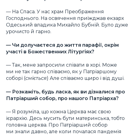
— На Спаса. У нас храм Преображення
Господнього. На освячення приїжджав екзарх
Одеський владика Михайло Бубній. Було дуже
урочисто й гарно.
— Чи долучаєтеся до життя парафії, окрім
участі в Божественних Літургіях?
— Так, мене запросили співати в хорі. Може
ми не так гарно співаємо, як у Патріаршому
соборі (
сміється
) Але співаємо щиро і від душі.
— Розкажіть, будь ласка, як ви дізналися про
Патріарший собор, про нашого Патріарха?
— Я розуміла, що кожна Церква має свою
ієрархію. Десь мусить бути материнська, тобто
головна церква. Про Патріарший собор
ми знали давно, але коли почалася пандемія