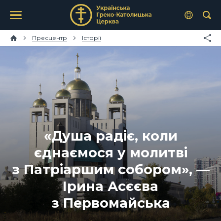
Пресцентр
Історії
«Душа радіє, коли
єднаємося у молитві
з Патріаршим собором», —
Ірина Асєєва
з Первомайська