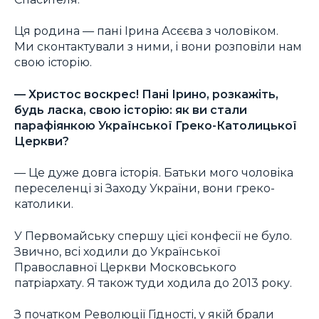
Ця родина — пані Ірина Асєєва з чоловіком.
Ми сконтактували з ними, і вони розповіли нам
свою історію.
— Христос воскрес! Пані Ірино, розкажіть,
будь ласка, свою історію: як ви стали
парафіянкою Української Греко-Католицької
Церкви?
— Це дуже довга історія. Батьки мого чоловіка
переселенці зі Заходу України, вони греко-
католики.
У Первомайську спершу цієї конфесії не було.
Звично, всі ходили до Української
Православної Церкви Московського
патріархату. Я також туди ходила до 2013 року.
З початком Революції Гідності, у якій брали