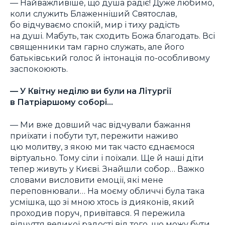
— Найважливіше, що душа радіє! Дуже любимо,
коли служить Блаженніший Святослав,
бо відчуваємо спокій, мир і тиху радість
на душі. Мабуть, так сходить Божа благодать. Всі
священники там гарно служать, але його
батьківський голос й інтонація по-особливому
заспокоюють.
— У Квітну неділю ви були на Літургії
в Патріаршому соборі…
— Ми вже довший час відчували бажання
приїхати і побути тут, пережити наживо
цю молитву, з якою ми так часто єднаємося
віртуально. Тому сіли і поїхали. Ще й наші діти
тепер живуть у Києві. Знайшли собор… Важко
словами висловити емоції, які мене
переповнювали… На моєму обличчі була така
усмішка, що зі мною хтось із дияконів, який
проходив поруч, привітався. Я пережила
відчуття великої радості від того, що можу бути