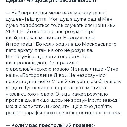
Церкві? Чи щось для вас змінилося?
— Найперше для мене важливі внутрішні
душевні відчуття. Моя душа дуже радіє! Мені
дуже подобається те, як служать священники
УГКЦ. Найголовніше, що розумію про
що йдеться в молитвах, Божому слові
й проповіді. Бо коли ходила до Московського
патріархату, я там нічого не розуміла.
Не розуміла, що вони говорять, про
що проповідують, бо правили
старослов’янською мовою. Я знала лише «Отче
наш», «Богородице Діво». Це незрозуміло
не лише для мене. У такій ситуації там більшість
людей. Тут великою перевагою є молитва
українською мовою. Отець каже зрозуміло
проповідь, а якщо щось не зрозуміло, то завжди
можна запитати. Виходить, що я вже девʼять
років є парафіянкою греко-католицького храму.
— Коли у вас престольний празник
?