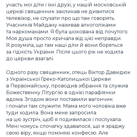
участь мої діти і їхні друзі, у нашій московській
церкві священник закликав не дивитися
телевізор, не слухати про що там говорять.
Учасників Майдану називав алкоголіками
та наркоманами. Я була шокована від почутого.
Моя душа просто кричала від цієї неправди.
Я розуміла, що там наші діти й вони боряться
за гідність України. Після цього рік не ходила
до церкви взагалі.
Одного разу священник, отець Віктор Давидюк
з Української Греко-Католицької Церкви
в Первомайську, проводив зібрання та служив
Божественну Літургію в однієї парафіянки
вдома. Згодом вони поставили вагончик
і почали там служити. Мама мого чоловіка вже
туди ходила. Вона мене запросила
на цю зустріч, щоб я подивилася і послухала.
Мені чомусь спочатку здавалося, що я зраджу
свою віру, якщо поміняю конфесію. Але