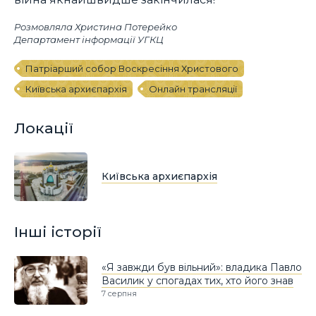
Розмовляла Христина Потерейко
Департамент інформації УГКЦ
Патріарший собор Воскресіння Христового
Київська архиєпархія
Онлайн трансляції
Локації
Київська архиєпархія
Інші історії
«Я завжди був вільний»: владика Павло
Василик у спогадах тих, хто його знав
7 серпня