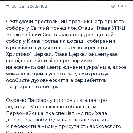
1 386
20 квітня 2023, 16:21
Святкуючи престольний празник Патріаршого
собору, у Світлий понеділок Отець і Глава УГКЦ
Блаженніший Святослав ствердив, що цей
собор у Києві постав як досвід «собирання
в розсіянні сущих» на честь воскресіння
Христової Церкви. Глава Церкви акцентував,
що під час війни він перетворився
на вселенський центр єднання українців, адже
чимало людей з усього світу синхронізує
особисте духовне життя із серцебиттям
Патріаршого собору.
Окремо Патріарх у проповіді
згадав
про
родину з Миколаївської області, із м.
Первомайська, яка спеціально приїхала
до собору, щоби бути на спільній молитві
й пережити в ньому присутність воскреслого
Спасителя.