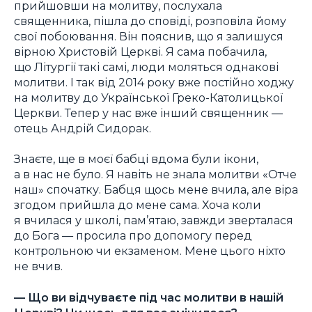
прийшовши на молитву, послухала
священника, пішла до сповіді, розповіла йому
свої побоювання. Він пояснив, що я залишуся
вірною Христовій Церкві. Я сама побачила,
що Літургії такі самі, люди моляться однакові
молитви. І так від 2014 року вже постійно ходжу
на молитву до Української Греко-Католицької
Церкви. Тепер у нас вже інший священник —
отець Андрій Сидорак.
Знаєте, ще в моєї бабці вдома були ікони,
а в нас не було. Я навіть не знала молитви «Отче
наш» спочатку. Бабця щось мене вчила, але віра
згодом прийшла до мене сама. Хоча коли
я вчилася у школі, пам’ятаю, завжди зверталася
до Бога — просила про допомогу перед
контрольною чи екзаменом. Мене цього ніхто
не вчив.
— Що ви відчуваєте під час молитви в нашій