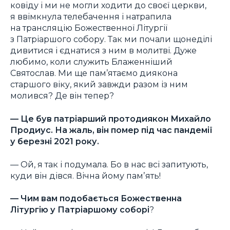
ковіду і ми не могли ходити до своєї церкви,
я ввімкнула телебачення і натрапила
на трансляцію Божественної Літургії
з Патріаршого собору. Так ми почали щонеділі
дивитися і єднатися з ним в молитві. Дуже
любимо, коли служить Блаженніший
Святослав. Ми ще пам’ятаємо диякона
старшого віку, який завжди разом із ним
молився? Де він тепер?
— Це був патріарший протодиякон Михайло
Продиус. На жаль, він помер під час пандемії
у березні 2021 року.
— Ой, я так і подумала. Бо в нас всі запитують,
куди він дівся. Вічна йому памʼять!
— Чим вам подобається Божественна
Літургію у Патріаршому соборі
?