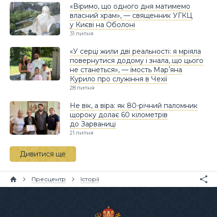
«Віримо, що одного дня матимемо
власний храм», — священник УГКЦ
у Києві на Оболоні
31 липня
«У серці жили дві реальності: я мріяла
повернутися додому і знала, що цього
не станеться», — їмость Марʼяна
Курило про служіння в Чехії
28 липня
Не вік, а віра: як 80-річний паломник
щороку долає 60 кілометрів
до Зарваниці
21 липня
Дивитися ще
Пресцентр
Історії