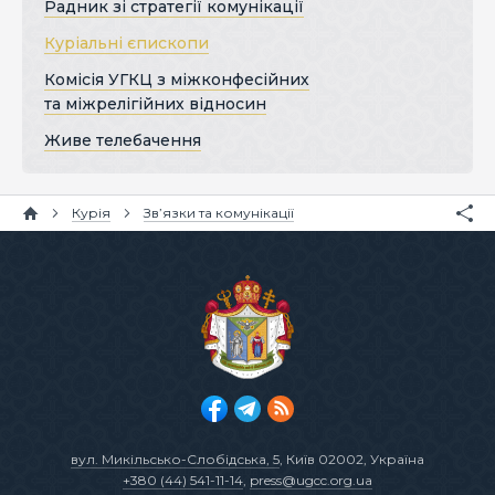
Радник зі стратегії комунікації
Куріальні єпископи
Комісія УГКЦ з міжконфесійних
та міжрелігійних відносин
Живе телебачення
Курія
Зв’язки та комунікації
вул. Микільсько-Слобідська, 5
, Київ 02002, Україна
+380 (44) 541-11-14
,
press@ugcc.org.ua