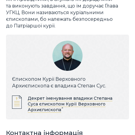
та виконують завдання, що їм доручає Глава
УГКЦ. Вони називаються куріальними
єпископами, бо належать безпосередньо
до Патріаршої курії.
Єпископом Курії Верховного
Архиєпископа є владика Степан Сус.
Декрет іменування владики Степана
Суса єпископом Курії Верховного
Архиєпископа
Контактна інформація