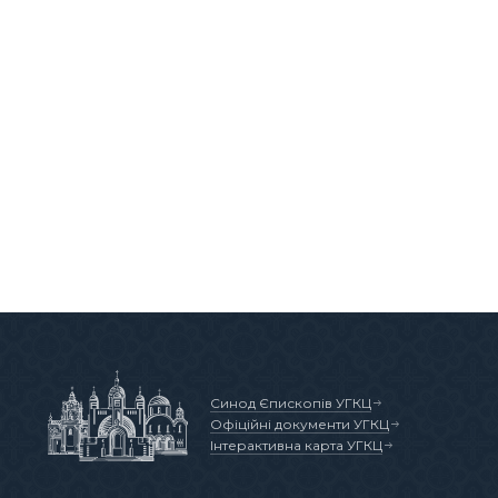
Синод Єпископів УГКЦ
Офіційні документи УГКЦ
Інтерактивна карта УГКЦ