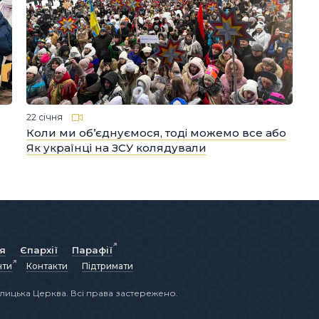
22 січня
Коли ми об’єднуємося, тоді можемо все або
Як українці на ЗСУ колядували
ія
Єпархії
Парафії
нти
Контакти
Підтримати
лицька Церква. Всі права застережено.