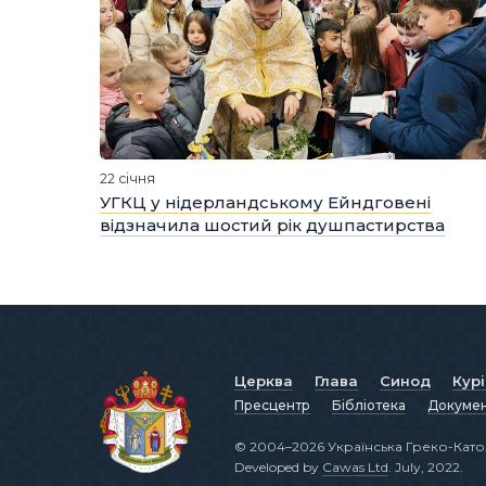
22 січня
УГКЦ у нідерландському Ейндговені
відзначила шостий рік душпастирства
Церква
Глава
Синод
Кур
Пресцентр
Бібліотека
Докуме
© 2004–2026 Українська Греко-Като
Developed by
Cawas Ltd
. July, 2022.