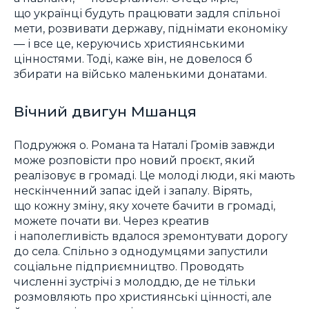
що українці будуть працювати задля спільної
мети, розвивати державу, піднімати економіку
― і все це, керуючись християнськими
цінностями. Тоді, каже він, не довелося б
збирати на військо маленькими донатами.
Вічний двигун Мшанця
Подружжя о. Романа та Наталі Громів завжди
може розповісти про новий проєкт, який
реалізовує в громаді. Це молоді люди, які мають
нескінченний запас ідей і запалу. Вірять,
що кожну зміну, яку хочете бачити в громаді,
можете почати ви. Через креатив
і наполегливість вдалося зремонтувати дорогу
до села. Спільно з однодумцями запустили
соціальне підприємництво. Проводять
численні зустрічі з молоддю, де не тільки
розмовляють про християнські цінності, але