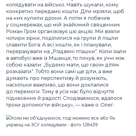
колядувати на військо. Навіть шукали, кому
конкретно передамо кошти. Діти мріяли, щоб
на них купили дрони. А потім я побачив
у соцмережах, що мій знайомий священник
Роман Гром організовує цю акцію. Ми взяли
чотири зірки, поділилися на групи й пішли
славити Бога. А всі кошти, як і планували,
перерахували на „Різдвяні пташки“. Коли їхали
в автобусі вже із Мшанця, то почув, як учні між
собою казали: „Будемо мати, що своїм дітям
розказати“. Тобто вони самі ще діти, а вже
думають про перспективу й розуміють,
наскільки важливо, що вони доклалися
до перемоги. Тому в усіх нас було відчуття
піднесення й радості. Сподіваємося, вдалося
трохи допомогти війську», ― каже о. Олег.