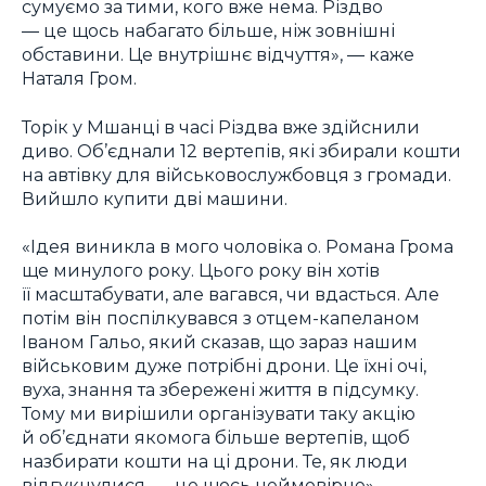
сумуємо за тими, кого вже нема. Різдво
― це щось набагато більше, ніж зовнішні
обставини. Це внутрішнє відчуття», ― каже
Наталя Гром.
Торік у Мшанці в часі Різдва вже здійснили
диво. Об’єднали 12 вертепів, які збирали кошти
на автівку для військовослужбовця з громади.
Вийшло купити дві машини.
«Ідея виникла в мого чоловіка о. Романа Грома
ще минулого року. Цього року він хотів
її масштабувати, але вагався, чи вдасться. Але
потім він поспілкувався з отцем-капеланом
Іваном Гальо, який сказав, що зараз нашим
військовим дуже потрібні дрони. Це їхні очі,
вуха, знання та збережені життя в підсумку.
Тому ми вирішили організувати таку акцію
й об’єднати якомога більше вертепів, щоб
назбирати кошти на ці дрони. Те, як люди
відгукнулися, ― це щось неймовірне»,