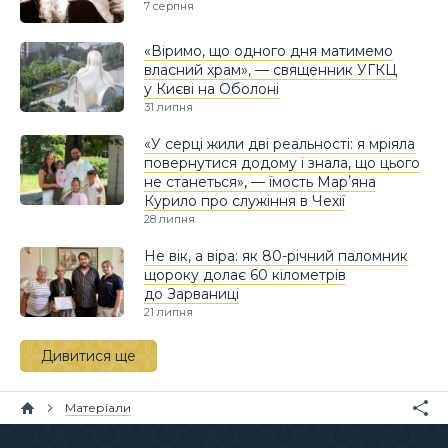
7 серпня
«Віримо, що одного дня матимемо
власний храм», — священник УГКЦ
у Києві на Оболоні
31 липня
«У серці жили дві реальності: я мріяла
повернутися додому і знала, що цього
не станеться», — їмость Марʼяна
Курило про служіння в Чехії
28 липня
Не вік, а віра: як 80-річний паломник
щороку долає 60 кілометрів
до Зарваниці
21 липня
Дивитися ще
Матеріали