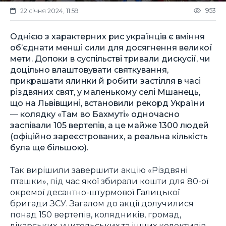
953
22 січня 2024, 11:59
Однією з характерних рис українців є вміння
об’єднати менші сили для досягнення великої
мети. Допоки в суспільстві тривали дискусії, чи
доцільно влаштовувати святкування,
прикрашати ялинки й робити застілля в часі
різдвяних свят, у маленькому селі Мшанець,
що на Львівщині, встановили рекорд України
― колядку «Там во Бахмуті» одночасно
заспівали 105 вертепів, а це майже 1300 людей
(офіційно зареєстрованих, а реальна кількість
була ще більшою).
Так вирішили завершити акцію «Різдвяні
пташки», під час якої збирали кошти для 80-ої
окремої десантно-штурмової Галицької
бригади ЗСУ. Загалом до акції долучилися
понад 150 вертепів, колядників, громад,
лікарських, учительських та інших колективів.