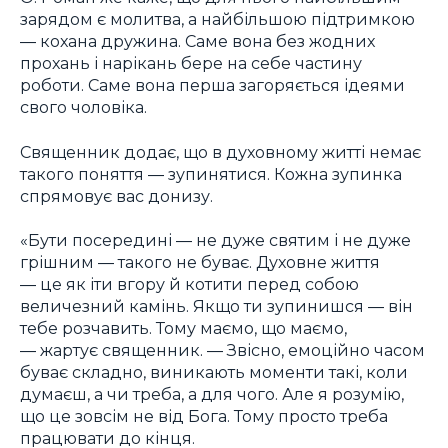
зарядом є молитва, а найбільшою підтримкою
― кохана дружина. Саме вона без жодних
прохань і нарікань бере на себе частину
роботи. Саме вона перша загоряється ідеями
свого чоловіка.
Священник додає, що в духовному житті немає
такого поняття ― зупинятися. Кожна зупинка
спрямовує вас донизу.
«Бути посередині ― не дуже святим і не дуже
грішним ― такого не буває. Духовне життя
― це як іти вгору й котити перед собою
величезний камінь. Якщо ти зупинишся ― він
тебе розчавить. Тому маємо, що маємо,
― жартує священник. ― Звісно, емоційно часом
буває складно, виникають моменти такі, коли
думаєш, а чи треба, а для чого. Але я розумію,
що це зовсім не від Бога. Тому просто треба
працювати до кінця.