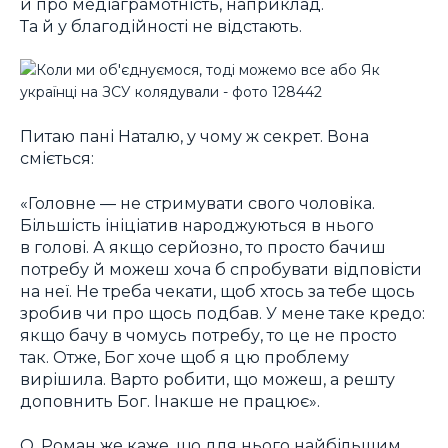
й про медіаграмотність, наприклад.
Та й у благодійності не відстають.
Питаю пані Наталю, у чому ж секрет. Вона
сміється:
«Головне ― не стримувати свого чоловіка.
Більшість ініціатив народжуються в нього
в голові. А якщо серйозно, то просто бачиш
потребу й можеш хоча б спробувати відповісти
на неї. Не треба чекати, щоб хтось за тебе щось
зробив чи про щось подбав. У мене таке кредо:
якщо бачу в чомусь потребу, то це не просто
так. Отже, Бог хоче щоб я цю проблему
вирішила. Варто робити, що можеш, а решту
доповнить Бог. Інакше не працює».
О. Роман же каже, що для нього найбільшим