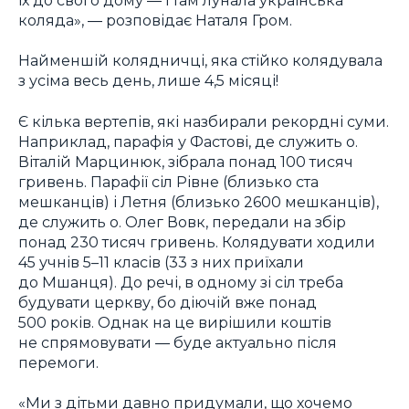
коляда», ― розповідає Наталя Гром.
Найменшій колядничці, яка стійко колядувала
з усіма весь день, лише 4,5 місяці!
Є кілька вертепів, які назбирали рекордні суми.
Наприклад, парафія у Фастові, де служить о.
Віталій Марцинюк, зібрала понад 100 тисяч
гривень. Парафії сіл Рівне (близько ста
мешканців) і Летня (близько 2600 мешканців),
де служить о. Олег Вовк, передали на збір
понад 230 тисяч гривень. Колядувати ходили
45 учнів 5–11 класів (33 з них приїхали
до Мшанця). До речі, в одному зі сіл треба
будувати церкву, бо діючій вже понад
500 років. Однак на це вирішили коштів
не спрямовувати ― буде актуально після
перемоги.
«Ми з дітьми давно придумали, що хочемо