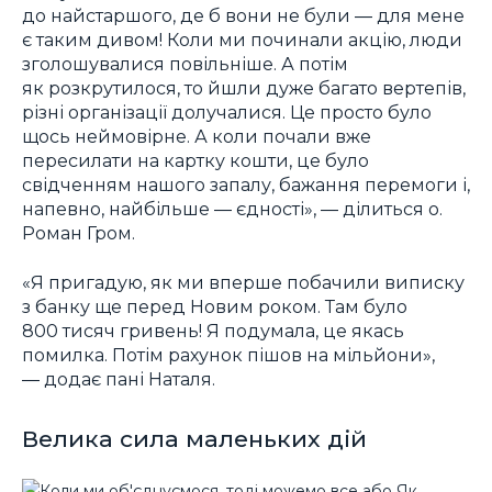
до найстаршого, де б вони не були ― для мене
є таким дивом! Коли ми починали акцію, люди
зголошувалися повільніше. А потім
як розкрутилося, то йшли дуже багато вертепів,
різні організації долучалися. Це просто було
щось неймовірне. А коли почали вже
пересилати на картку кошти, це було
свідченням нашого запалу, бажання перемоги і,
напевно, найбільше ― єдності», ― ділиться о.
Роман Гром.
«Я пригадую, як ми вперше побачили виписку
з банку ще перед Новим роком. Там було
800 тисяч гривень! Я подумала, це якась
помилка. Потім рахунок пішов на мільйони»,
― додає пані Наталя.
Велика сила маленьких дій