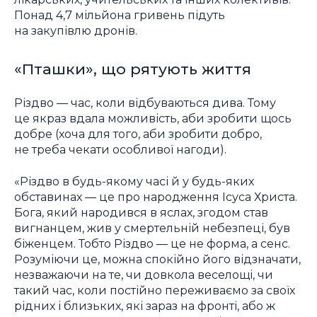
Понад 4,7 мільйона гривень підуть
на закупівлю дронів.
«Пташки», що рятують життя
Різдво ― час, коли відбуваються дива. Тому
це якраз вдала можливість, аби зробити щось
добре (хоча для того, аби зробити добро,
не треба чекати особливої нагоди).
«Різдво в будь-якому часі й у будь-яких
обставинах ― це про народження Ісуса Христа.
Бога, який народився в яслах, згодом став
вигнанцем, жив у смертельній небезпеці, був
біженцем. Тобто Різдво ― це не форма, а сенс.
Розуміючи це, можна спокійно його відзначати,
незважаючи на те, чи довкола веселощі, чи
такий час, коли постійно переживаємо за своїх
рідних і близьких, які зараз на фронті, або ж