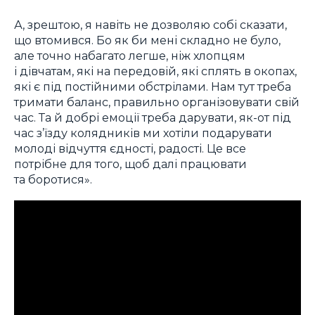
А, зрештою, я навіть не дозволяю собі сказати,
що втомився. Бо як би мені складно не було,
але точно набагато легше, ніж хлопцям
і дівчатам, які на передовій, які сплять в окопах,
які є під постійними обстрілами. Нам тут треба
тримати баланс, правильно організовувати свій
час. Та й добрі емоції треба дарувати, як-от під
час з’їзду колядників ми хотіли подарувати
молоді відчуття єдності, радості. Це все
потрібне для того, щоб далі працювати
та боротися».