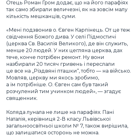
Отець Роман Гром додає, що на його парафіях
так само збирали величезні, як на зовсім малу
кількість мешканців, суми.
«Мені подзвонив о. Євген Карпінець. От це теж
свідчення Божого дива. У селі Підмостичі
(церква Св. Василія Великого), де він служить,
менше 20 людей. У них цегляна церква, дах
тече, конче потрібен ремонт. Ну вони
назбирали 20 тисяч гривень і переслали
це все на „Різдвяні пташки“, тобто ― на військо.
Мовляв, церкву ми якось зробимо,
а їм потрібніше. О. Євген сам був такий
розчулений тим учинком людей», ― згадує
священник.
Коляда лунала не лише на парафіях. Пані
Наталія, керівниця 2-В класу Львівської
загальноосвітньої школи № 7, також вирішила,
що залишатися осторонь не можна.