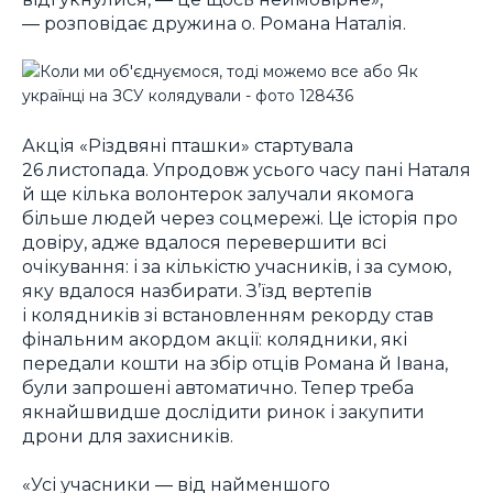
― розповідає дружина о. Романа Наталія.
Акція «Різдвяні пташки» стартувала
26 листопада. Упродовж усього часу пані Наталя
й ще кілька волонтерок залучали якомога
більше людей через соцмережі. Це історія про
довіру, адже вдалося перевершити всі
очікування: і за кількістю учасників, і за сумою,
яку вдалося назбирати. З’їзд вертепів
і колядників зі встановленням рекорду став
фінальним акордом акції: колядники, які
передали кошти на збір отців Романа й Івана,
були запрошені автоматично. Тепер треба
якнайшвидше дослідити ринок і закупити
дрони для захисників.
«Усі учасники ― від найменшого