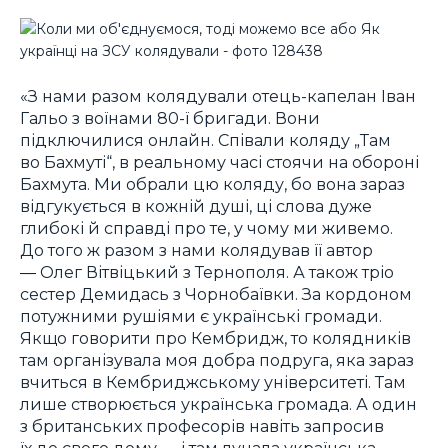
«З нами разом колядували отець-капелан Іван
Гальо з воїнами 80-ї бригади. Вони
підключилися онлайн. Співали коляду „Там
во Бахмуті“, в реальному часі стоячи на обороні
Бахмута. Ми обрали цю коляду, бо вона зараз
відгукується в кожній душі, ці слова дуже
глибокі й справді про те, у чому ми живемо.
До того ж разом з нами колядував її автор
― Олег Вітвіцький з Тернополя. А також тріо
сестер Демидась з Чорнобаївки
.
За кордоном
потужними рушіями є українські громади.
Якщо говорити про Кембридж, то колядників
там організувала моя добра подруга, яка зараз
вчиться в Кембриджському університеті. Там
лише створюється українська громада. А один
з британських професорів навіть запросив
їх до свого дому ― і там лунала українська