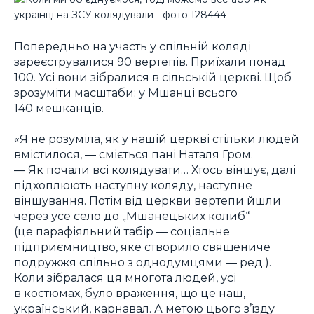
Попередньо на участь у спільній коляді
зареєструвалися 90 вертепів. Приїхали понад
100. Усі вони зібралися в сільській церкві. Щоб
зрозуміти масштаби: у Мшанці всього
140 мешканців.
«Я не розуміла, як у нашій церкві стільки людей
вмістилося, ― сміється пані Наталя Гром.
― Як почали всі колядувати… Хтось віншує, далі
підхоплюють наступну коляду, наступне
віншування. Потім від церкви вертепи йшли
через усе село до „Мшанецьких колиб“
(це парафіяльний табір ― соціальне
підприємництво, яке створило священиче
подружжя спільно з однодумцями ― ред.).
Коли зібралася ця многота людей, усі
в костюмах, було враження, що це наш,
український, карнавал. А метою цього з’їзду