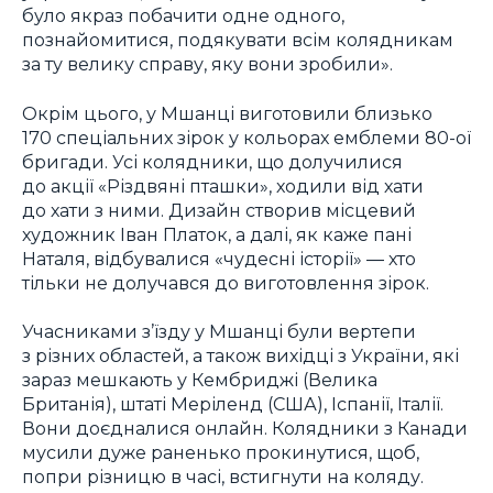
було якраз побачити одне одного,
познайомитися, подякувати всім колядникам
за ту велику справу, яку вони зробили».
Окрім цього, у Мшанці виготовили близько
170 спеціальних зірок у кольорах емблеми 80-ої
бригади. Усі колядники, що долучилися
до акції «Різдвяні пташки», ходили від хати
до хати з ними. Дизайн створив місцевий
художник Іван Платок, а далі, як каже пані
Наталя, відбувалися «чудесні історії» ― хто
тільки не долучався до виготовлення зірок.
Учасниками з’їзду у Мшанці були вертепи
з різних областей, а також вихідці з України, які
зараз мешкають у Кембриджі (Велика
Британія), штаті Меріленд (США), Іспанії, Італії.
Вони доєдналися онлайн. Колядники з Канади
мусили дуже раненько прокинутися, щоб,
попри різницю в часі, встигнути на коляду.