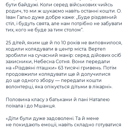
бути байдужі. Коли серед військових чийсь
родич, то ми ж шукаємо навіть останні кошти. О.
Іван Гальо дуже добре каже: „Буде різдвяний
стіл, і будуть свята, але нам потрібно не забувати
тих, кого не буде за тим столом“.
25 дітей, яким ще й по 10 років не виповнилося,
ходили колядувати в центр міста. Вертеп
зробили на сучасний манір: серед дійових осіб
захисники, Небесна Сотня. Вони передали
на «Різдвяні пташки» 63 тисячі гривень. Потім
продовжили колядувати ще й долучилися
до ще одного збору ― передали кошти
волонтерці, яка опікується дітьми в лікарні».
Половина класу з батьками й пані Наталею
поїхала і до Мшанця.
«Діти були дуже задоволені. Та й мене
не покидають емоції, навіть складно готуватися