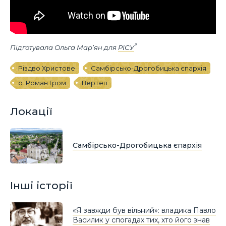
Підготувала Ольга Мар’ян для
РІСУ
Різдво Христове
Самбірсько-Дрогобицька єпархія
о. Роман Гром
Вертеп
Локації
Самбірсько-Дрогобицька єпархія
Інші історії
«Я завжди був вільний»: владика Павло
Василик у спогадах тих, хто його знав