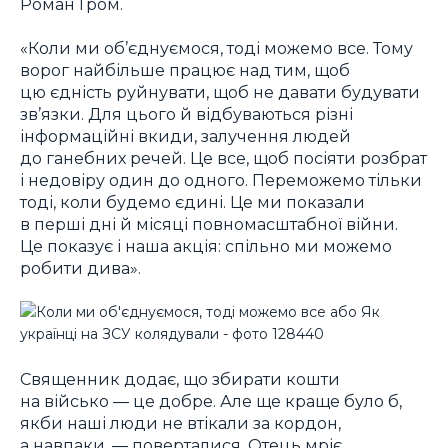
Роман Гром.
«Коли ми об’єднуємося, тоді можемо все. Тому
ворог найбільше працює над тим, щоб
цю єдність руйнувати, щоб не давати будувати
зв’язки. Для цього й відбуваються різні
інформаційні вкиди, залучення людей
до ганебних речей. Це все, щоб посіяти розбрат
і недовіру один до одного. Переможемо тільки
тоді, коли будемо єдині. Це ми показали
в перші дні й місяці повномасштабної війни.
Це показує і наша акція: спільно ми можемо
робити дива».
Священник додає, що збирати кошти
на військо ― це добре. Але ще краще було б,
якби наші люди не втікали за кордон,
а навпаки, ― поверталися. Отець мріє,