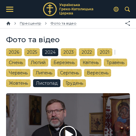
Пресцентр
Фото та відео
Фото та відео
2026
2025
2024
2023
2022
2021
Січень
Лютий
Березень
Квітень
Травень
Червень
Липень
Серпень
Вересень
Жовтень
Листопад
Грудень