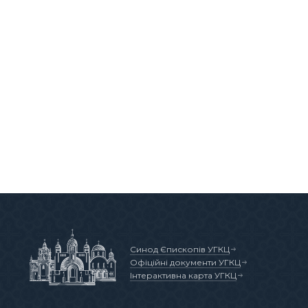
Синод Єпископів УГКЦ
Офіційні документи УГКЦ
Інтерактивна карта УГКЦ