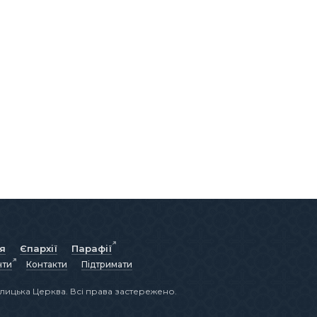
ія
Єпархії
Парафії
нти
Контакти
Підтримати
лицька Церква. Всі права застережено.