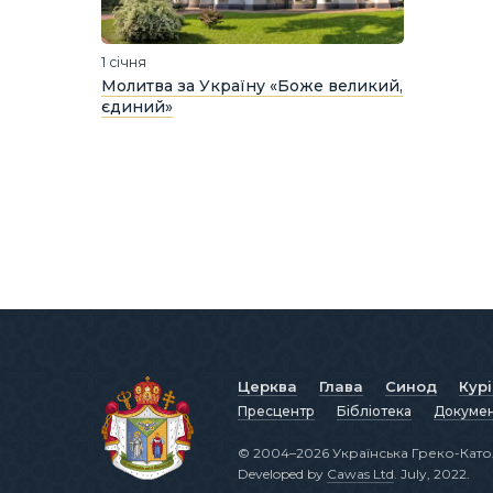
1 січня
Молитва за Україну «Боже великий,
єдиний»
Церква
Глава
Синод
Кур
Пресцентр
Бібліотека
Докуме
© 2004–2026 Українська Греко-Като
Developed by
Cawas Ltd
. July, 2022.