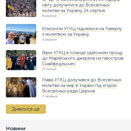
світу долучитися до Всесвітньої
молитви за Україну 24 серпня
8 серпня
Єпископи УГКЦ піднялися на Говерлу
з молитвою за Україну
3 серпня
Вірні УГКЦ в Ісландії здійснили прощу
до Марійського джерела на півострові
Снайфедльснес
17 липня
Глава УГКЦ долучився до Всесвітньої
молитви за мир в Україні під егідою
Всесвітньої ради Церков
11 червня
Дивитися ще
Новини