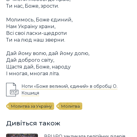
Ти нас, Боже, зрости.
Молимось, Боже єдиний,
Нам Україну храни,
Всі свої ласки-щедроти
Ти на люд наш зверни.
Дай йому волю, дай йому долю,
Дай доброго світу,
Щастя дай, Боже, народу
І многая, многая літа.
Ноти «Боже великий, єдиний» в обробці О.
PDF
Кошиця
Молитва за Україну
Молитва
Дивіться також
ВРЦіРО закликала релігійних лідерів