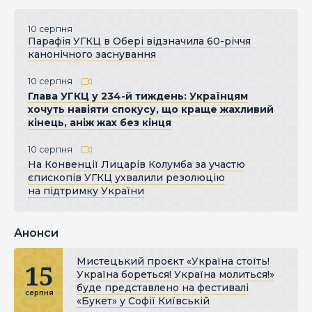
10 серпня
Парафія УГКЦ в Обері відзначила 60-річчя
канонічного заснування
10 серпня
Глава УГКЦ у 234-й тиждень: Українцям
хочуть навіяти спокусу, що краще жахливий
кінець, аніж жах без кінця
10 серпня
На Конвенції Лицарів Колумба за участю
єпископів УГКЦ ухвалили резолюцію
на підтримку України
Анонси
Мистецький проєкт «Україна стоїть!
15
Україна бореться! Україна молиться!»
буде представлено на фестивалі
серпня
«Букет» у Софії Київській