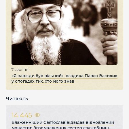
7 серпня
«Я завжди був вільний»: владика Павло Василик
у спогадах тих, хто його знав
Читають
14 445
Блаженніший Святослав відвідав відновлений
монастир Згромадження сестер служебниць