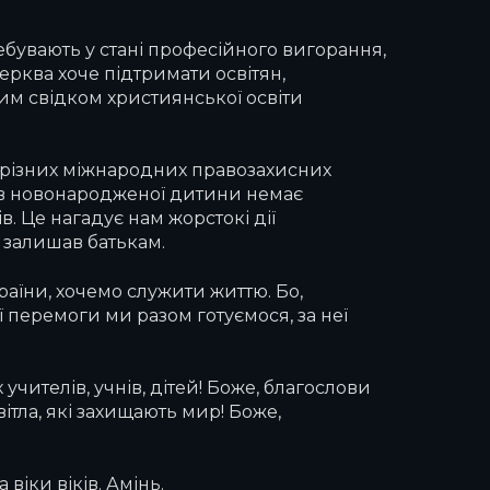
ебувають у стані професійного вигорання,
ерква хоче підтримати освітян,
им свідком християнської освіти
 різних міжнародних правозахисних
що в новонародженої дитини немає
. Це нагадує нам жорстокі дії
 залишав батькам.
країни, хочемо служити життю. Бо,
ї перемоги ми разом готуємося, за неї
чителів, учнів, дітей! Боже, благослови
вітла, які захищають мир! Боже,
віки віків. Амінь.