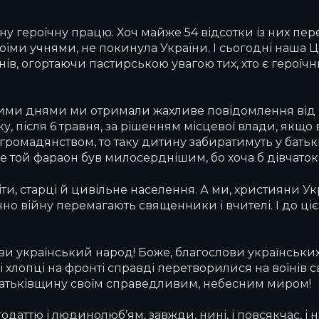
у героїчну працю. Хоч майже 54 відсотки із них пер
оїми учнями, не покинула України. І сьогодні наша Ц
в, огортаючи пастирською увагою тих, хто є героїчн
Цими днями ми отримали жахливе повідомлення від
ьку, після 6 травня, за рішенням місцевої влади, як
громадянством, то таку дитину забиратимуть у батьків
ле той фараон був милосерднішим, бо хоча б дівчаток
діти, старці й цивільне населення. А ми, християни У
чно війну перемагають священники і вчителі. І до ціє
ви український народ! Боже, благослови українських у
 і хлопці на фронті справді перетворилися на воїнів с
Батьківщину своїм справедливим, небесним миром!
аттю і людинолюб’ям, завжди, нині, і повсякчас, і на 