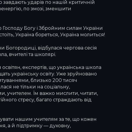
о завдають ударів по нашій критичній
оенергію, по змозі, зменшити
мо Господу Богу і Збройним силам України
тоїть, Україна бореться, Україна молиться!
и Богородиці, відбулася чергова сесія
а, вчителі та школярі.
 освітян, експертів, що українська школа
ать українську освіту. Уже зруйновано
питуваннями, близько 200 тисяч
лася не тільки на соціальну,
ми, учителем. Їм важко мислити, читати,
ійного стресу, багато страждають від
кувати нашим учителям за те, що кожен
ня, а й підтримку — духовну,