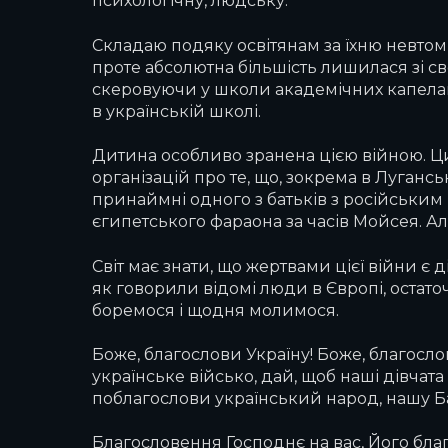
психологічну, людську.
Складаю подяку освітянам за їхню невтомн
проте абсолютна більшість лишилася зі св
скеровуючи у школи академічних капелані
в українській школі.
Дитина особливо зранена цією війною. 
організацій про те, що, зокрема в Луганс
принаймні одного з батьків з російським 
єгипетського фараона за часів Мойсея. А
Світ має знати, що жертвами цієї війни є 
як говорили відомі люди в Європі, остато
боремося і щодня молимося.
Боже, благослови Україну! Боже, благосло
українське військо, дай, щоб наші дівчата
поблагослови український народ, нашу 
Благословення Господнє на вас, Його благод