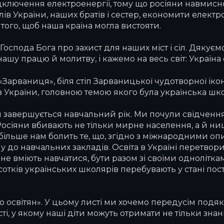
ідключення електроенергії, тому що росіяни навмисн
лів України, наших братів і сестер, економити електр
ого, щоб наша країна могла вистояти.
оспода Бога про захист для наших міст і сіл. Дякує
шу працю й молитву, і кажемо на весь світ: Україна с
Зарваниця», біля стіп Зарваницької чудотворної ікон
країни, головною темою якого була українська школ
ни завершується навчальний рік. Ми почули свідчення
осіяни вбивають не тільки мирне населення, а й нищ
йбільше нам болить те, що, згідно з міжнародними о
у до навчальних закладів. Освіта в Україні перетвори
 не вміють навчатися, бути разом зі своїми однолітка
отків українських школярів перебувають у стані пост
 освітян». У цьому листі ми хочемо передусім подя
ті, у якому наші діти можуть отримати не тільки знан