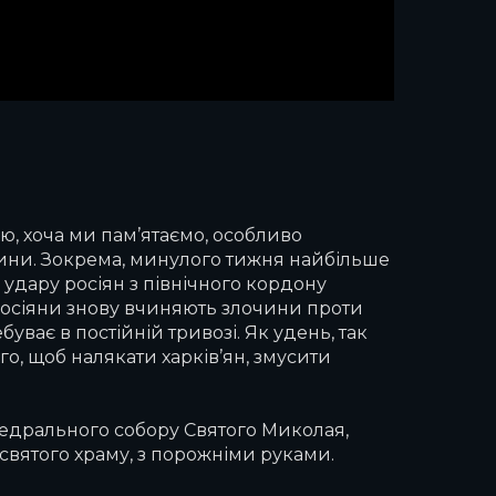
ю, хоча ми пам’ятаємо, особливо
івщини. Зокрема, минулого тижня найбільше
 удару росіян з північного кордону
росіяни знову вчиняють злочини проти
ває в постійній тривозі. Як удень, так
го, щоб налякати харків’ян, змусити
тедрального собору Святого Миколая,
святого храму, з порожніми руками.