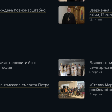
 тиждень повномасштабної
Звернення Г
війни, 12 ли
12 липня
ачає пережити його
Блаженніший
ятослав
семінаристів
6 серпня
ав єпископа-емерита Петра
«Стелла Мар
російської 
5 серпня