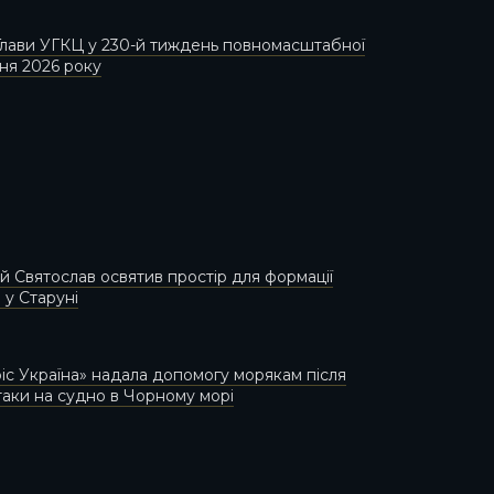
лави УГКЦ у 230-й тиждень повномасштабної
пня 2026 року
 Святослав освятив простір для формації
 у Старуні
іс Україна» надала допомогу морякам після
атаки на судно в Чорному морі