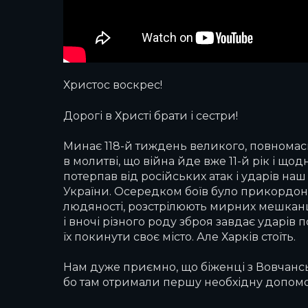
Христос воскрес!
Дорогі в Христі брати і сестри!
Минає 118-й тиждень великого, повномасш
в молитві, що війна йде вже 11-й рік і щ
потерпав від російських атак і ударів на
України. Осередком боїв було прикордон
людяності, розстрілюють мирних мешканців
і вночі різного роду зброя завдає ударів 
їх покинути своє місто. Але Харків стоїть.
Нам дуже приємно, що біженці з Вовчанс
бо там отримали першу необхідну допомог