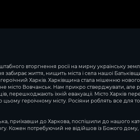
табного вторгнення росії на мирну українську земл
одня забирає життя, нищить міста і села нашої Батьк
ш героїчний Харків. Харківщина стала мішенню нового
не місто Вовчанськ. Нам прикро стверджувати, але 
, перешкоджають їхній евакуації. Місто Харків перебу
по цьому героїчному місту. Росіяни роблять все для то
ька, приїхавши до Харкова, поспішили до нашого ка
у. Кожен потребуючий не відійшов із Божого дому, 