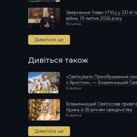
Звернення Глави УГКЦ у 231-й
війни, 19 липня 2026 року
19 липня
Дивитися ще
Дивіться також
«Святкувати Преображення озн
з Христом», — Блаженніший Св
6 серпня
Блаженніший Святослав привіт
Крика із 55-річчям священства
6 серпня
Дивитися ще