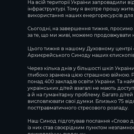
На всій території України запровадили в
інфраструктурі. Тому я вкотре прошу жите
використання наших енергоресурсів для т
Сьогодні, на завершення тижня, просимо Г
за те, що ми живі, можемо продовжувати на
Цього тижня в нашому Духовному центрі «
Архиєрейського Синоду наших єпископів У
Через кілька днів у більшості шкіл Украї
глибоко зранена цією страшною війною. Р
понад 400 закладів освіти України. Та на
українських дітей взагалі не мають доступ
а й на гуманітарну проблему. Багато дітей
висловлювати свої думки. Близько 75 відс
посттравматичного стресового розладу.
Наш Синод підготував послання «Слово до
із них став своєрідним пунктом незламнос