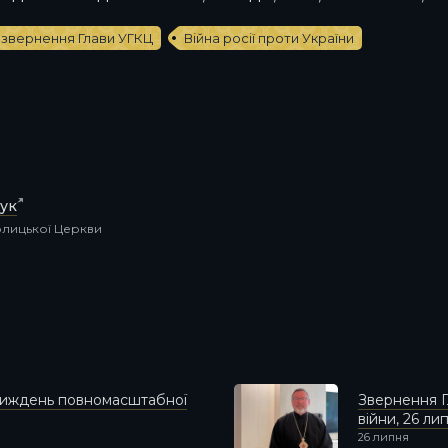
звернення Глави УГКЦ
Війна росії проти України
ук
толицької Церкви
 тиждень повномасштабної
Звернення Г
війни, 26 ли
26 липня