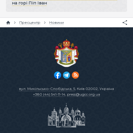
на горі Піп Іван
Пресцентр
Новини
вул. Микільсько-Слобідська, 5
, Київ 02002, Україна
+380 (44) 541-11-14
,
press@ugcc.org.ua