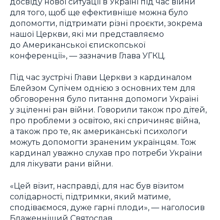
досвіду нової ситуації в Україні під час війни
для того, щоб ще ефективніше можна було
допомогти, підтримати різні проєкти, зокрема
нашої Церкви, які ми представляємо
до Американської єпископської
конференції», — зазначив Глава УГКЦ.
Під час зустрічі Глави Церкви з кардиналом
Блейзом Супічем однією з основних тем для
обговорення було питання допомоги Україні
у зціленні ран війни. Говорили також про дітей,
про проблеми з освітою, які спричиняє війна,
а також про те, як американські психологи
можуть допомогти зраненим українцям. Тож
кардинал уважно слухав про потреби України
для лікувати рани війни.
«Цей візит, насправді, для нас був візитом
солідарності, підтримки, який матиме,
сподіваємося, дуже гарні плоди», — наголосив
Блаженніший Святослав.