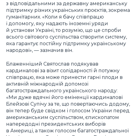
з відповідальними за державну американську
підтримку різних українських проєктів, зокрема
гуманітарних. «Коли я бачу співпрацю
і допомогу, яку надають іноземні уряди
й установи Україні, то розумію, що це спроби
всього світового суспільства створити систему,
яка гарантує постійну підтримку українському
народові», — зазначив він.
Блаженніший Святослав подякував
кардиналові за візит солідарності й потужну
співпрацю, яка може принести гарні плоди в
активній міжнародній допомозі
багатостраждального українського народу:
«Ми дуже вдячні його еміненції кардиналові
Блейзові Супічу за те, що повертаючись додому,
він тепер буде свідком і голосом України перед
американським суспільством, єпископатом
напередодні президентських виборів
в Америці, а також голосом багатостраждальної