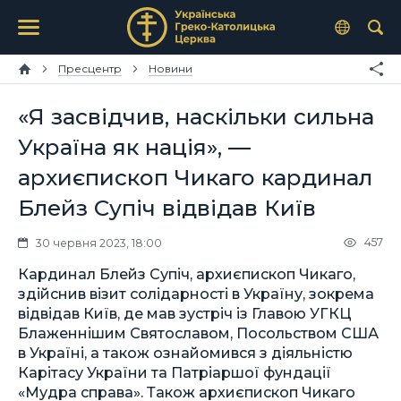
Пресцентр
Новини
«Я засвідчив, наскільки сильна
Україна як нація», —
архиєпископ Чикаго кардинал
Блейз Супіч відвідав Київ
457
30 червня 2023, 18:00
Кардинал Блейз Супіч, архиєпископ Чикаго,
здійснив візит солідарності в Україну, зокрема
відвідав Київ, де мав зустріч із Главою УГКЦ
Блаженнішим Святославом, Посольством США
в Україні, а також ознайомився з діяльністю
Карітасу України та Патріаршої фундації
«Мудра справа». Також архиєпископ Чикаго