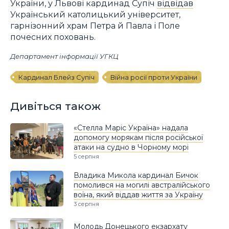
України, у Львові кардинад Супіч
відвідав
Український католицький університет,
гарнізонний храм Петра й Павла і Поле
почесних поховань.
Департамент інформації УГКЦ
Кардинал Блейз Супіч
Війна росії проти України
Дивіться також
«Стелла Маріс Україна» надала
допомогу морякам після російської
атаки на судно в Чорному морі
5 серпня
Владика Микола кардинал Бичок
помолився на могилі австралійського
воїна, який віддав життя за Україну
3 серпня
Молодь Донецького екзархату