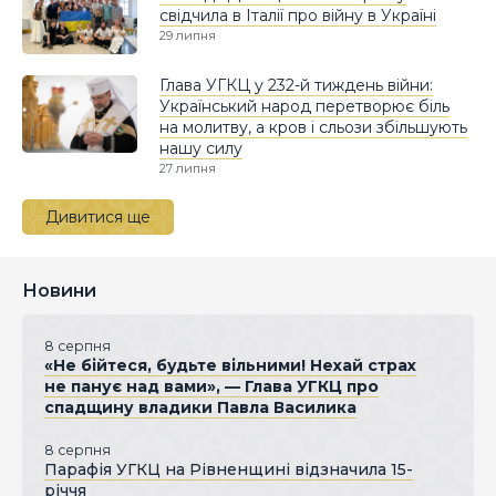
свідчила в Італії про війну в Україні
29 липня
Глава УГКЦ у 232-й тиждень війни:
Український народ перетворює біль
на молитву, а кров і сльози збільшують
нашу силу
27 липня
Дивитися ще
Новини
8 серпня
«Не бійтеся, будьте вільними! Нехай страх
не панує над вами», — Глава УГКЦ про
спадщину владики Павла Василика
8 серпня
Парафія УГКЦ на Рівненщині відзначила 15-
річчя