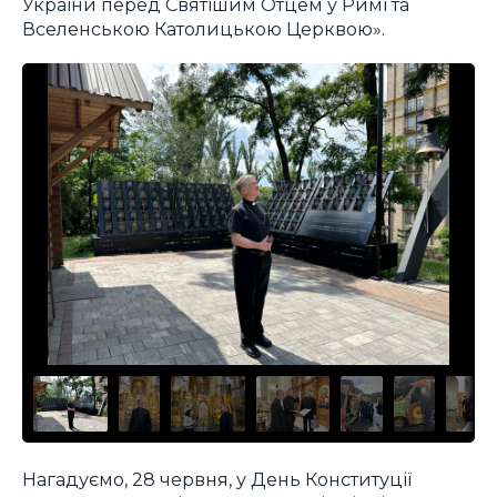
України перед Святішим Отцем у Римі та
Вселенською Католицькою Церквою».
Нагадуємо, 28 червня, у День Конституції