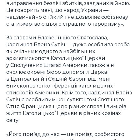
виправлення безлічі збитків, завданих війною.
Це говорить мені, що народ України —
надзвичайно стійкий і не дозволяє собі знову
стати жертвою цього страшного тероризму».
За словами Блаженнішого Святослава,
кардинал Блейз Супіч — дуже особлива особа
як очільник одного з найбільших
архиєпископств Католицької Церкви
у Сполучених Штатах Америки, також він
очолює окремі бюро допомоги Церкві
в Центральній і Східній Європі від імені
Єпископської конференції католицьких
єпископів Америки. Крім того, кардинал Блейз
Супіч є особливим консультантом Святішого
Отця Франциска щодо різних справ і вимірів
життя Католицької Церкви в різних країнах
світу.
«Його приїзд до нас — це приїзд особистого