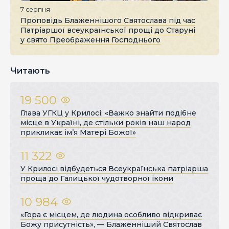
7 серпня
Проповідь Блаженнішого Святослава під час
Патріаршої всеукраїнської прощі до Старуні
у свято Преображення Господнього
Читають
19 500
Глава УГКЦ у Крилосі: «Важко знайти подібне
місце в Україні, де стільки років наш народ
прикликає ім’я Матері Божої»
11 322
У Крилосі відбудеться Всеукраїнська патріарша
проща до Галицької чудотворної ікони
10 984
«Гора є місцем, де людина особливо відкриває
Божу присутність», — Блаженніший Святослав