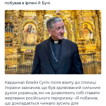
побував в Ірпені й Бучі.
Кардинал Блейз Супіч після візиту до столиці
України зазначив, що був здивований сильним
духом українців, які не дозволяють собі ставати
жертвами російського тероризму: «Я побачив,
що докладається чимало зусиль для