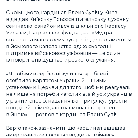
Окрім цього, кардинал Блейз Супіч у Києві
відвідав Київську Трьохсвятительську духовну
семінарію, ознайомився із діяльністю Карітасу
України, Патріаршою фундацією «Мудра
справа» та мав окрему зустріч із Департаментом
військового капеланства, адже сьогодні
підтримка військовослужбовців — це один
із пріоритетів душпастирського служіння.
«Я побачив серйозні зусилля, зроблені
особливо Карітасом України й іншими
установами Церкви для того, щоб ми реагували
не лише на потреби католиків, а й усіх українців
у різний спосіб: надання їжі, притулку, турботи
про дітей і сімей, які травмовані та зранені
війною», — розповів кардинал Блейз Супіч.
Варто також зазначити, що кардинал відвідав
американське посольство, де зустрічався