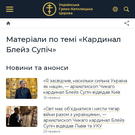
Матеріали по темі «Кардинал
Блейз Супіч»
Новини та анонси
«Я засвідчив, наскільки сильна Україна
як нація», — архиєпископ Чикаго
кардинал Блейз Супіч відвідав Київ
30 червня
«Світ має об’єднатися і нести тягар
війни разом з українцями», —
архиєпископ Чикаго кардинал Блейз
Cупіч відвідав Львів та УКУ
29 червня