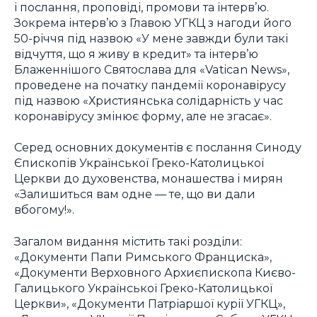
і послання, проповіді, промови та інтерв’ю.
Зокрема інтерв’ю з Главою УГКЦ з нагоди його
50-річчя під назвою «У мене завжди були такі
відчуття, що я живу в кредит» та інтерв’ю
Блаженнішого Святослава для «Vatican News»,
проведене на початку пандемії коронавірусу
під назвою «Християнська солідарність у час
коронавірусу змінює форму, але не згасає».
Серед основних документів є послання Синоду
Єпископів Української Греко-Католицької
Церкви до духовенства, монашества і мирян
«Залишиться вам одне — те, що ви дали
вбогому!».
Загалом видання містить такі розділи:
«Документи Папи Римського Франциска»,
«Документи Верховного Архиєпископа Києво-
Галицького Української Греко-Католицької
Церкви», «Документи Патріаршої курії УГКЦ»,