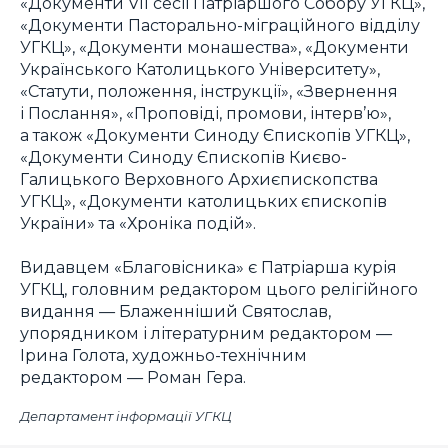
«Документи VII сесії Патріаршого Собору УГКЦ»,
«Документи Пасторально-міграційного відділу
УГКЦ», «Документи монашества», «Документи
Українського Католицького Університету»,
«Статути, положення, інструкції», «Звернення
і Послання», «Проповіді, промови, інтерв’ю»,
а також «Документи Синоду Єпископів УГКЦ»,
«Документи Синоду Єпископів Києво-
Галицького Верховного Архиєпископства
УГКЦ», «Документи католицьких єпископів
України» та «Хроніка подій».
Видавцем «Благовісника» є Патріарша курія
УГКЦ, головним редактором цього релігійного
видання — Блаженніший Святослав,
упорядником і літературним редактором —
Ірина Голота, художньо-технічним
редактором — Роман Гера.
Департамент інформації УГКЦ