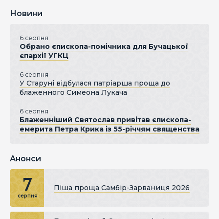
Новини
6 серпня
Обрано єпископа-помічника для Бучацької
єпархії УГКЦ
6 серпня
У Старуні відбулася патріарша проща до
блаженного Симеона Лукача
6 серпня
Блаженніший Святослав привітав єпископа-
емерита Петра Крика із 55-річчям священства
Анонси
7
Піша проща Самбір-Зарваниця 2026
серпня