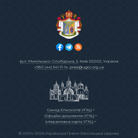
вул. Микільсько-Слобідська, 5
, Київ 02002, Україна
+380 (44) 541-11-14
,
press@ugcc.org.ua
Синод Єпископів УГКЦ
Офіційні документи УГКЦ
Інтерактивна карта УГКЦ
© 2004–2026 Українська Греко-Католицька Церква.