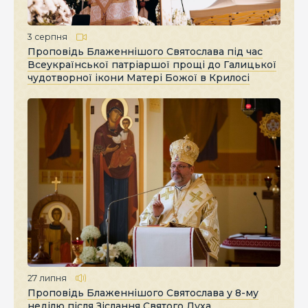
3 серпня
Проповідь Блаженнішого Святослава під час
Всеукраїнської патріаршої прощі до Галицької
чудотворної ікони Матері Божої в Крилосі
27 липня
Проповідь Блаженнішого Святослава у 8-му
неділю після Зіслання Святого Духа