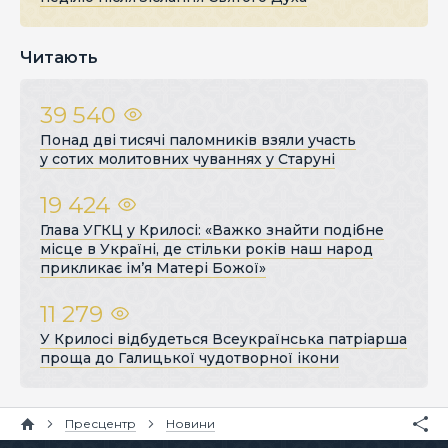
Читають
39 540
Понад дві тисячі паломників взяли участь
у сотих молитовних чуваннях у Старуні
19 424
Глава УГКЦ у Крилосі: «Важко знайти подібне
місце в Україні, де стільки років наш народ
прикликає ім’я Матері Божої»
11 279
У Крилосі відбудеться Всеукраїнська патріарша
проща до Галицької чудотворної ікони
Пресцентр
Новини