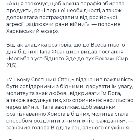
«Акція заохочує, щоб кожна парафія збирала
продукти, речі першої необхідності, а також
допомагала постраждалим від російської
агресії, „зцілюючи рани війни“», — пояснив
Харківський екзарх.
Відтак владика розповів, що до Всесвітнього
дня бідних Папа Франциск видав послання
«Мольба з уст бідного йде до вух Божих» (Сир.
21,5).
«У ньому Святіший Отець відзначив важливість
бути солідарними з бідними, дарувати їм увагу,
молитву та знак любові, відкривати їм Бога,
а також засуджує тих, хто спричиняє насильство
через війни. Папа закликає, щоб завдяки
розпізнаванню Христа в бідних, молитва стала
способом розділити з ними їхні страждання», —
зазначив голова Відділу соціального служіння.