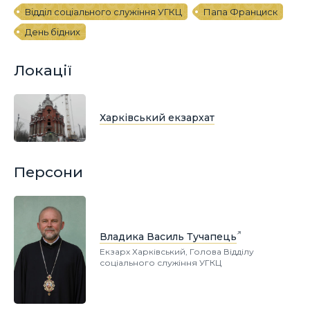
Відділ соціального служіння УГКЦ
Папа Франциск
День бідних
Локації
Харківський екзархат
Персони
Владика Василь Тучапець
Екзарх Харківський, Голова Відділу
соціального служіння УГКЦ