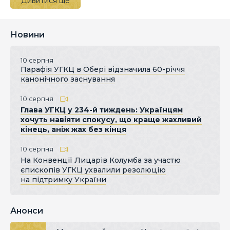
Дивитися ще
Новини
10 серпня
Парафія УГКЦ в Обері відзначила 60-річчя
канонічного заснування
10 серпня
Глава УГКЦ у 234-й тиждень: Українцям
хочуть навіяти спокусу, що краще жахливий
кінець, аніж жах без кінця
10 серпня
На Конвенції Лицарів Колумба за участю
єпископів УГКЦ ухвалили резолюцію
на підтримку України
Анонси