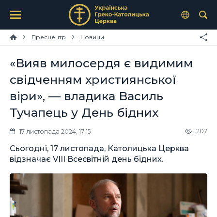
Пресцентр
Новини
«Вияв милосердя є видимим
свідченням християнської
віри», — владика Василь
Тучапець у День бідних
207
17 листопада 2024, 17:15
Сьогодні, 17 листопада, Католицька Церква
відзначає VІІІ Всесвітній день бідних.