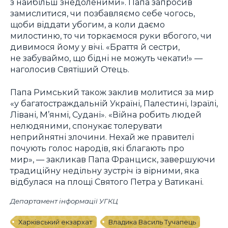
з найбільш знедоленими». Папа запросив
замислитися, чи позбавляємо себе чогось,
щоби віддати убогим, а коли даємо
милостиню, то чи торкаємося руки вбогого, чи
дивимося йому у вічі. «Браття й сестри,
не забуваймо, що бідні не можуть чекати!» —
наголосив Святіший Отець.
Папа Римський також заклив молитися за мир
«у багатостраждальній Україні, Палестині, Ізраїлі,
Лівані, М’янмі, Судані». «Війна робить людей
нелюдяними, спонукає толерувати
неприйнятні злочини. Нехай же правителі
почують голос народів, які благають про
мир», — закликав Папа Франциск, завершуючи
традиційну недільну зустріч із вірними, яка
відбулася на площі Святого Петра у Ватикані.
Департамент інформації УГКЦ
Харківський екзархат
Владика Василь Тучапець