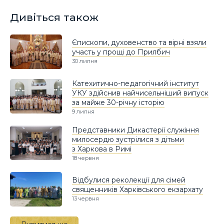
Дивіться також
Єпископи, духовенство та вірні взяли
участь у прощі до Прилбич
30 липня
Катехитично-педагогічний інститут
УКУ здійснив найчисельніший випуск
за майже 30-річну історію
9 липня
Представники Дикастерії служіння
милосердю зустрілися з дітьми
з Харкова в Римі
18 червня
Відбулися реколекції для сімей
священників Харківського екзархату
13 червня