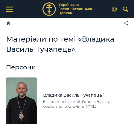
Матеріали по темі «Владика
Василь Тучапець»
Персони
Владика Василь Тучапець
Екзарх Харківський, Голова Відділу
соціального служіння УГКЦ