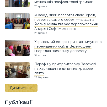
мешканців прифронтової громади
28 травня
«Народ, який повертає своїх Героїв,
повертає самого себе», — владика
Йосиф Мілян під час перепоховання
Андрія і Софії Мельників
23 травня
Харківський екзарх привітав вимушено
переміщених осіб із Великоднем
і передав пасхальну допомогу
16 квітня
Парафія у прифронтовому Золочеві
на Харківщині відзначила храмове
свято
27 березня
Дивитися ще
Публікації