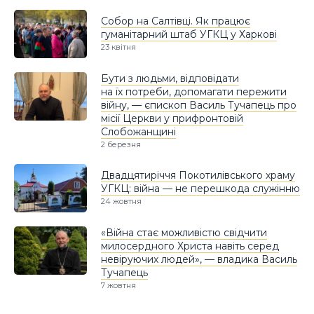
Собор на Салтівці. Як працює
гуманітарний штаб УГКЦ у Харкові
23 квітня
Бути з людьми, відповідати
на їх потреби, допомагати пережити
війну, — єпископ Василь Тучапець про
місії Церкви у прифронтовій
Слобожанщині
2 березня
Двадцятиріччя Покотилівського храму
УГКЦ: війна — не перешкода служінню
24 жовтня
«Війна стає можливістю свідчити
милосердного Христа навіть серед
невіруючих людей», — владика Василь
Тучапець
7 жовтня