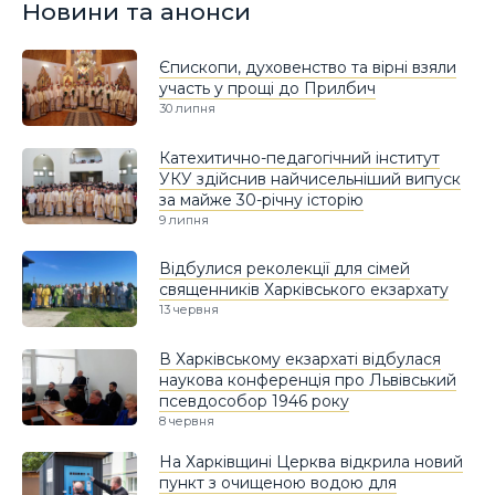
Новини та анонси
Єпископи, духовенство та вірні взяли
участь у прощі до Прилбич
30 липня
Катехитично-педагогічний інститут
УКУ здійснив найчисельніший випуск
за майже 30-річну історію
9 липня
Відбулися реколекції для сімей
священників Харківського екзархату
13 червня
В Харківському екзархаті відбулася
наукова конференція про Львівський
псевдособор 1946 року
8 червня
На Харківщині Церква відкрила новий
пункт з очищеною водою для