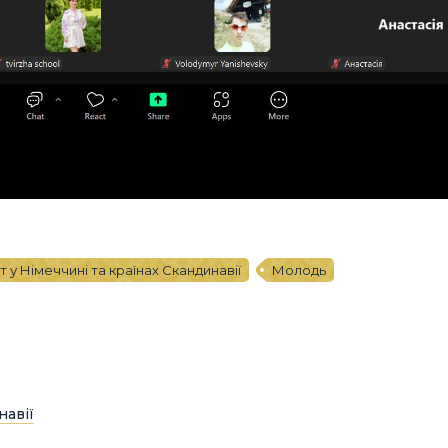
 у Німеччині та країнах Скандинавії
Молодь
навії