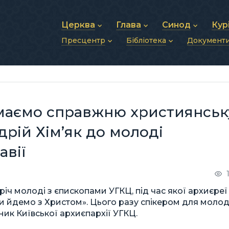
Церква
Глава
Синод
Кур
Пресцентр
Бібліотека
Документ
Про УГКЦ
Блаженніший Святослав
Синод Єпископів
Душп
Історія УГКЦ
Біографія
Архиєрейський Си
Фіна
Новини
Святе Письмо
Структура УГКЦ
Фотографії
Митрополичі Сино
Зв’яз
Анонси
Богослужіння
Майбутнє УГКЦ
Щоденні відеозвернення
Єпископи
Адмі
Публікації
Молитви
Інші 
Історії
Подкасти
 маємо справжню християнськ
Фото та відео
Архів новин (2013–2022)
рій Хім’як до молоді
авії
іч молоді з єпископами УГКЦ, під час якої архиєреї
 йдемо з Христом». Цього разу спікером для молод
ник Київської архиєпархії УГКЦ.