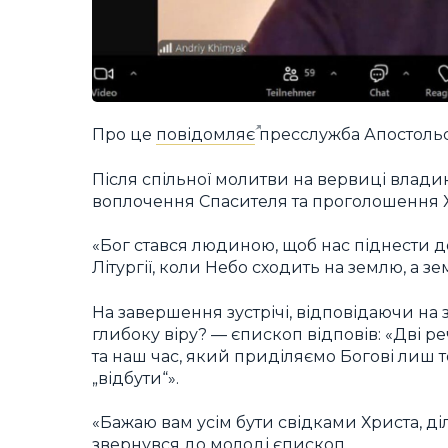
Про це
повідомляє
пресслужба Апостольсь
Після спільної молитви на вервиці влад
воплочення Спасителя та проголошення 
«Бог стався людиною, щоб нас піднести д
Літургії, коли Небо сходить на землю, а 
На завершення зустрічі, відповідаючи на
глибоку віру? — єпископ відповів: «Дві р
та наш час, який приділяємо Богові лиш то
„відбути“».
«Бажаю вам усім бути свідками Христа, ді
звернувся до молоді єпископ.