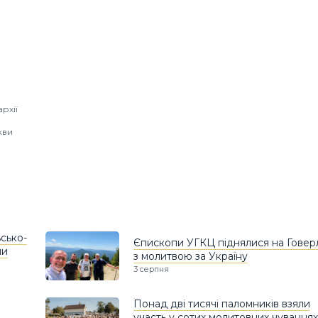
рхії
кви
сько-
Єпископи УГКЦ піднялися на Говер
ли
з молитвою за Україну
3 серпня
Понад дві тисячі паломників взяли
а
участь у сотих молитовних чуваннях