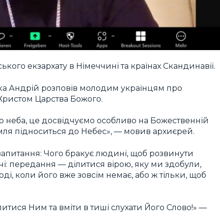
кого екзархату в Німеччині та країнах Скандинавії.
ика Андрій розповів молодим українцям про
Христом Царства Божого.
о неба, це досвідчуємо особливо на Божественній
земля підноситься до Небес», — мовив архиєрей.
 запитання: Чого бракує людині, щоб розвинути
ечі: передання — ділитися вірою, яку ми здобули,
ді, коли його вже зовсім немає, або ж тільки, щоб
литися Ним та вміти в тиші слухати Його Слово!» —