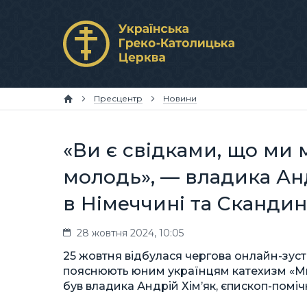
Пресцентр
Новини
«Ви є свідками, що ми
молодь», — владика Анд
в Німеччині та Скандин
28 жовтня 2024, 10:05
25 жовтня відбулася чергова онлайн-зустр
пояснюють юним українцям катехизм «Ми
був владика Андрій Хім’як, єпископ-поміч