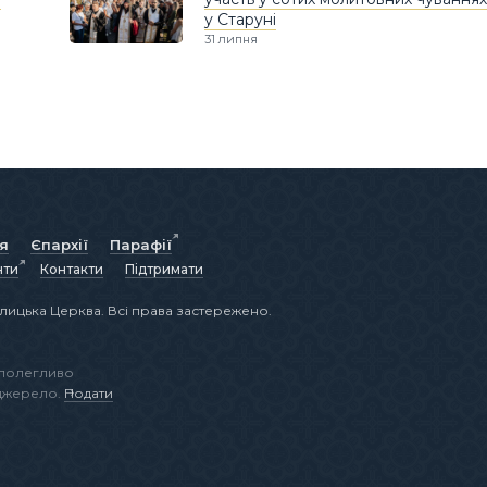
у Старуні
31 липня
ія
Єпархії
Парафії
нти
Контакти
Підтримати
лицька Церква. Всі права застережено.
аполегливо
 джерело.
Подати