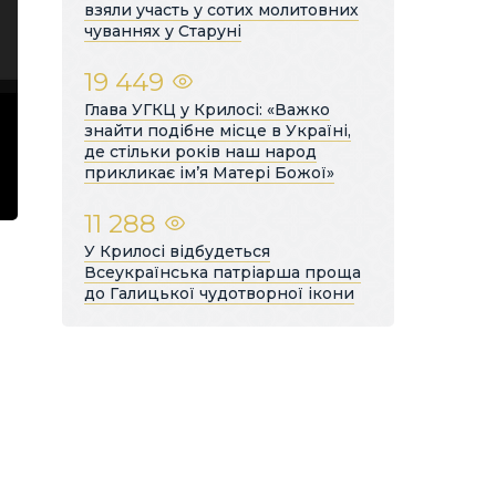
взяли участь у сотих молитовних
чуваннях у Старуні
19 449
Глава УГКЦ у Крилосі: «Важко
знайти подібне місце в Україні,
де стільки років наш народ
прикликає ім’я Матері Божої»
11 288
У Крилосі відбудеться
Всеукраїнська патріарша проща
до Галицької чудотворної ікони