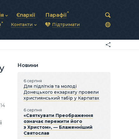
ія
Єпархії
Парафії
и
Контакти
Підтримати
астирська рада
нод
нсово-господарська діяльність
Загальна інформація
ди
ки та комунікації
Глава УГКЦ
ністративні питання
Синоди Єпископів
підрозділи
Трибунал
Патріарша курія
Новини
у
Єпархії та екзархати
6 серпня
Для підлітків та молоді
Донецького екзархату провели
християнський табір у Карпатах
114
6 серпня
«Святкувати Преображення
означає пережити його
і
з Христом», — Блаженніший
Святослав