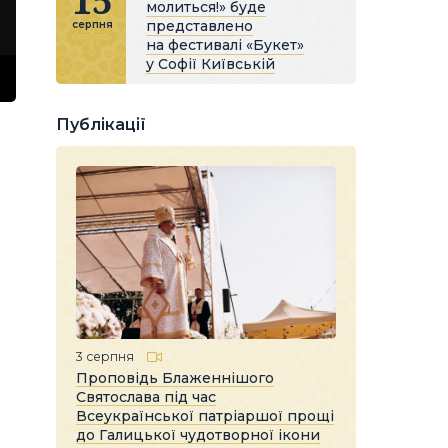
15
молиться!» буде
представлено
серпня
на фестивалі «Букет»
у Софії Київській
Публікації
3 серпня
Проповідь Блаженнішого
Святослава під час
Всеукраїнської патріаршої прощі
до Галицької чудотворної ікони