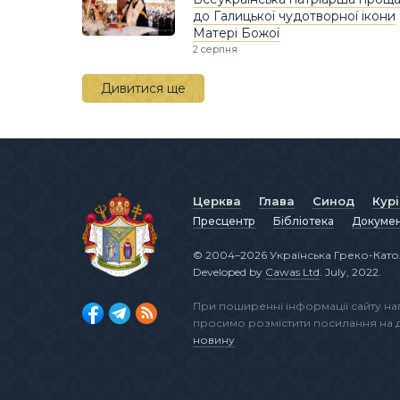
до Галицької чудотворної ікони
Матері Божої
2 серпня
Дивитися ще
Церква
Глава
Синод
Кур
Пресцентр
Бібліотека
Докуме
© 2004–2026 Українська Греко-Като
Developed by
Cawas Ltd
. July, 2022.
При поширенні інформації сайту н
просимо розмістити посилання на
новину