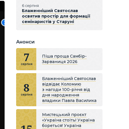
6 серпня
Блаженніший Святослав
освятив простір для формації
семінаристів у Старуні
Анонси
7
Піша проща Самбір-
Зарваниця 2026
серпня
Блаженніший Святослав
8
відвідає Коломию
з нагоди 100-річчя від
дня народження
серпня
владики Павла Василика
Мистецький проєкт
«Україна стоїть! Україна
бореться! Україна