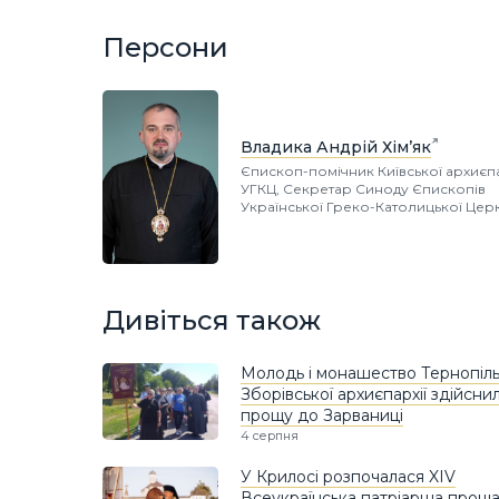
Персони
Владика Андрій Хім’як
Єпископ-помічник Київської архиєпа
УГКЦ, Секретар Синоду Єпископів
Української Греко-Католицької Цер
Дивіться також
Молодь і монашество Тернопіль
Зборівської архиєпархії здійсни
прощу до Зарваниці
4 серпня
У Крилосі розпочалася XIV
Всеукраїнська патріарша прощ