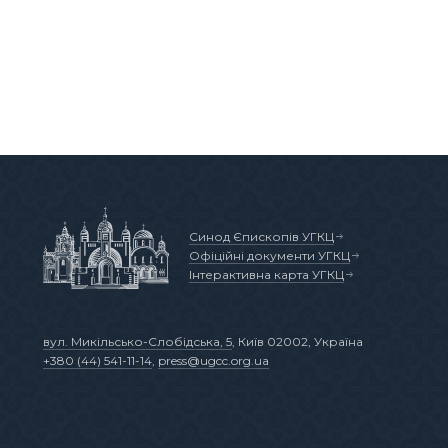
Синод Єпископів УГКЦ
Офіційні документи УГКЦ
Інтерактивна карта УГКЦ
вул. Микільсько-Слобідська, 5
, Київ 02002, Україна
+380 (44) 541-11-14
,
press@ugcc.org.ua