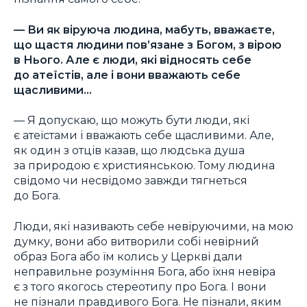
— Ви як віруюча людина, мабуть, вважаєте,
що щастя людини пов’язане з Богом, з вірою
в Нього. Але є люди, які відносять себе
до атеїстів, але і вони вважають себе
щасливими…
— Я допускаю, що можуть бути люди, які
є атеїстами і вважають себе щасливими. Але,
як один з отців казав, що людська душа
за природою є християнською. Тому людина
свідомо чи несвідомо завжди тягнеться
до Бога.
Люди, які називають себе невіруючими, на мою
думку, вони або витворили собі невірний
образ Бога або їм колись у Церкві дали
неправильне розуміння Бога, або їхня невіра
є з того якогось стереотипу про Бога. І вони
не пізнали правдивого Бога. Не пізнали, яким