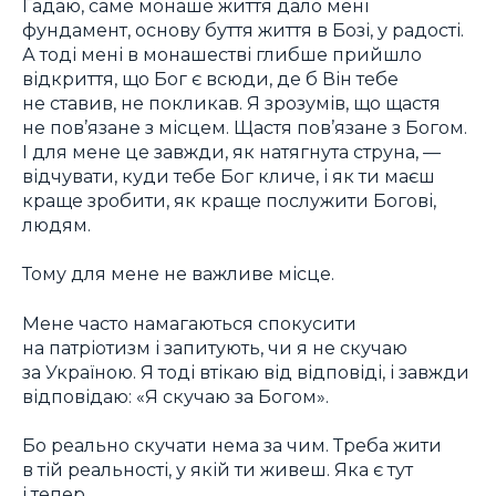
Гадаю, саме монаше життя дало мені
фундамент, основу буття життя в Бозі, у радості.
А тоді мені в монашестві глибше прийшло
відкриття, що Бог є всюди, де б Він тебе
не ставив, не покликав. Я зрозумів, що щастя
не пов’язане з місцем. Щастя пов’язане з Богом.
І для мене це завжди, як натягнута струна, —
відчувати, куди тебе Бог кличе, і як ти маєш
краще зробити, як краще послужити Богові,
людям.
Тому для мене не важливе місце.
Мене часто намагаються спокусити
на патріотизм і запитують, чи я не скучаю
за Україною. Я тоді втікаю від відповіді, і завжди
відповідаю: «Я скучаю за Богом».
Бо реально скучати нема за чим. Треба жити
в тій реальності, у якій ти живеш. Яка є тут
і тепер.