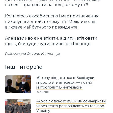
на селі і працювати на полі, то чому ні?!
Коли хтось є особистістю і має призначення
виховувати дітей, то чому ні?! Можливо, він
виховує майбутнього президента.
Але важливо є не втікати, а діяти, втілювати
щось, йти туди, куди кличе нас Господь.
Розмовляла Оксана Климончук
Інші інтерв’ю
«Я хочу віддати все в Божі руки
і просто йти вперед», — новий
митрополит Вінніпезький
10 липня
«Архів людських душ»: як семінаристи
через театр розповідають світові про
Україну