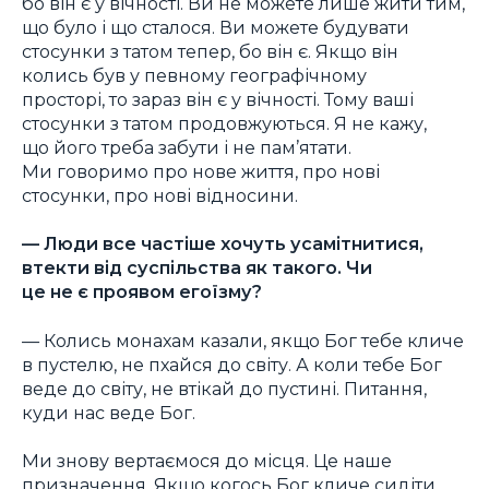
бо він є у вічності. Ви не можете лише жити тим,
що було і що сталося. Ви можете будувати
стосунки з татом тепер, бо він є. Якщо він
колись був у певному географічному
просторі, то зараз він є у вічності. Тому ваші
стосунки з татом продовжуються. Я не кажу,
що його треба забути і не пам’ятати.
Ми говоримо про нове життя, про нові
стосунки, про нові відносини.
— Люди все частіше хочуть усамітнитися,
втекти від суспільства як такого. Чи
це не є проявом егоїзму?
— Колись монахам казали, якщо Бог тебе кличе
в пустелю, не пхайся до світу. А коли тебе Бог
веде до світу, не втікай до пустині. Питання,
куди нас веде Бог.
Ми знову вертаємося до місця. Це наше
призначення. Якщо когось Бог кличе сидіти