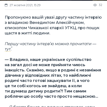
32
27 жовтня 2021, 15:29
Пропонуємо вашій увазі другу частину інтерв’ю
з владикою Венедиктом Алексійчуком,
єпископом Чиказької єпархії УГКЦ, про пошук
щастя в житті людини.
Першу частину інтерв’ю можна прочитати —
тут
.
— Владико, наше українське суспільство
на загал досі не може прийняти чиюсь
інакшість. Скажімо, якщо в родині є незаміжня
дівчина у відповідних літах, то найближчі
родичі часто готові зацькувати її, а чого
це ти собі когось не знайдеш, а коли
ти думаєш дитину родити?! Тим самим
роблячи цю особу часто просто нещасною…
— Я багато бачив, як людина страждає, коли