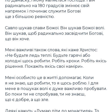
по Дамаску, і йому являється Господь. І він
радикально на 180 градусів змінює свій
напрямок і починає служити Богові
ще з більшою ревністю.
Савло шукав слави Божої. Він шукав Божої волі.
Він шукав, щоб радикально засвідчити Богові,
що він хоче.
Мені важливі також слова, які каже Христос:
«Не будьте ледь теплі. Будьте гарячі або
холодні щось робити. Робіть кроки. Робіть якісь
рішення. Покажіть якісь свої наміри».
Мені особисто це в житті допомагає. Коли
я не знаю, що робити, то я щось роблю. І для
мене в пошуках волі є дуже важливо пробувати.
Бо поки ти не спробував, ти не знаєш,
що є добре, а що зле.
Деякі кажуть: «Думаю піти до монастиря». То