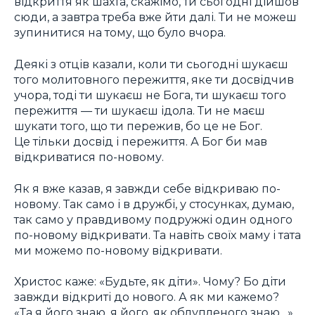
відкриття як шахта, скажімо, ти сьогодні дійшов
сюди, а завтра треба вже йти далі. Ти не можеш
зупинитися на тому, що було вчора.
Деякі з отців казали, коли ти сьогодні шукаєш
того молитовного пережиття, яке ти досвідчив
учора, тоді ти шукаєш не Бога, ти шукаєш того
пережиття — ти шукаєш ідола. Ти не маєш
шукати того, що ти пережив, бо це не Бог.
Це тільки досвід і пережиття. А Бог би мав
відкриватися по-новому.
Як я вже казав, я завжди себе відкриваю по-
новому. Так само і в дружбі, у стосунках, думаю,
так само у правдивому подружжі один одного
по-новому відкривати. Та навіть своїх маму і тата
ми можемо по-новому відкривати.
Христос каже: «Будьте, як діти». Чому? Бо діти
завжди відкриті до нового. А як ми кажемо?
«Та я його знаю, я його, як облупленого знаю…».