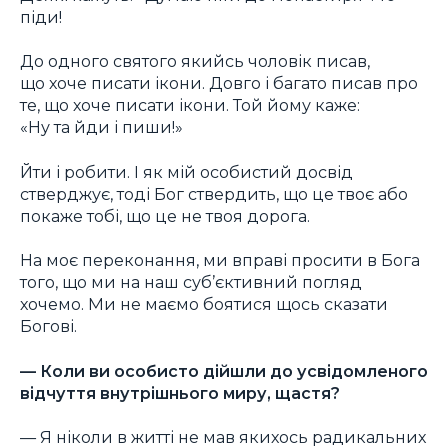
піди!
До одного святого якийсь чоловік писав,
що хоче писати ікони. Довго і багато писав про
те, що хоче писати ікони. Той йому каже:
«Ну та йди і пиши!»
Йти і робити. І як мій особистий досвід
стверджує, тоді Бог ствердить, що це твоє або
покаже тобі, що це не твоя дорога.
На моє переконання, ми вправі просити в Бога
того, що ми на наш суб’єктивний погляд
хочемо. Ми не маємо боятися щось сказати
Богові.
— Коли ви особисто дійшли до усвідомленого
відчуття внутрішнього миру, щастя?
— Я ніколи в житті не мав якихось радикальних