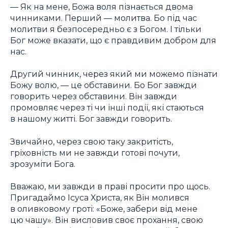
— Як на мене, Божа воля пізнається двома
чинниками. Перший — молитва. Бо під час
молитви я безпосередньо є з Богом. І тільки
Бог може вказати, що є правдивим добром для
нас.
Другий чинник, через який ми можемо пізнати
Божу волю, — це обставини. Бо Бог завжди
говорить через обставини. Він завжди
промовляє через ті чи інші події, які стаються
в нашому житті. Бог завжди говорить.
Звичайно, через свою таку закритість,
гріховність ми не завжди готові почути,
зрозуміти Бога.
Вважаю, ми завжди в праві просити про щось.
Пригадаймо Ісуса Христа, як Він молився
в оливковому гроті: «Боже, забери від мене
цю чашу». Він висловив своє прохання, свою