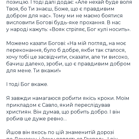
позицію. І тоді далі додає: «Але нехай буде воля
Твоя, бо Ти знаєш, Боже, що є правдивим
добром для нас». Тому ми не маємо боятися
висловити Богові будь-яке прохання. В нас
у народі кажуть: «Вояк стріляє, Бог кулі носить».
Можемо казати Богові: «На мій погляд, на моє
переконання, було б добре, якби так сталося,
хочу тобі це засвідчити, сказати, але ти високо,
бачиш далеко, зроби, що є правдивим добром
для мене. Ти вкажи!»
І тоді Бог вкаже.
Я завжди намагаюся робити якісь кроки. Моїм
прикладом є Савло, який переслідував
християн. Він думав, що робить добро. І він
робив це дуже ревно…
Йшов він якось по цій знаменитій дорозі