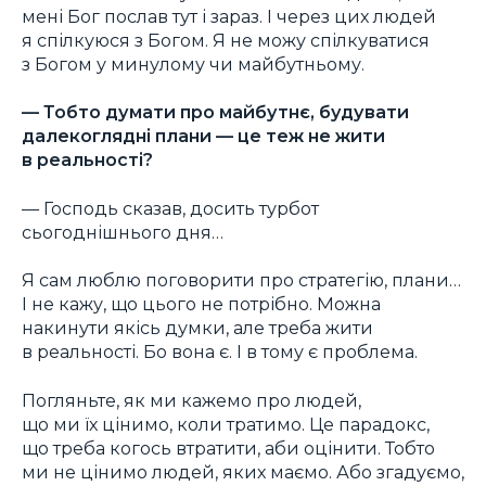
мені Бог послав тут і зараз. І через цих людей
я спілкуюся з Богом. Я не можу спілкуватися
з Богом у минулому чи майбутньому.
— Тобто думати про майбутнє, будувати
далекоглядні плани — це теж не жити
в реальності?
— Господь сказав, досить турбот
сьогоднішнього дня…
Я сам люблю поговорити про стратегію, плани…
І не кажу, що цього не потрібно. Можна
накинути якісь думки, але треба жити
в реальності. Бо вона є. І в тому є проблема.
Погляньте, як ми кажемо про людей,
що ми їх цінимо, коли тратимо. Це парадокс,
що треба когось втратити, аби оцінити. Тобто
ми не цінимо людей, яких маємо. Або згадуємо,