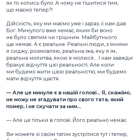
як то колись було. А чому не тішитися тим,
що маємо тепер?!
Дійсність, яку ми маємо уже і зараз, її нам дав
Бог. Минулого вже немає, яким би воно
не було святим чи грішним. Майбутнього
ще немає. А є реальне. Реальні люди, з якими
я сиджу, розмовляю, реальна їжа, яку я їм,
реальна молитва, якою я молюся… І нам завжди
бракує відчуття цієї реальності. Але коли
ми будемо жити цією реальністю, ми будемо
мати відчуття щастя.
— Але це минуле є в нашій голові… Я, скажімо,
не можу не згадувати про свого тата, який
помер, і не скучати за ним…
— Але це тільки в голові. Його реально немає.
Ви можете зі своїм татом зустрітися тут і тепер,