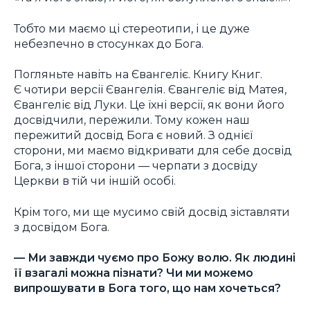
Тобто ми маємо ці стереотипи, і це дуже
небезпечно в стосунках до Бога.
Погляньте навіть на Євангеліє. Книгу Книг.
Є чотири версії Євангелія. Євангеліє від Матея,
Євангеліє від Луки. Це їхні версії, як вони його
досвідчили, пережили. Тому кожен наш
пережитий досвід Бога є новий. З однієї
сторони, ми маємо відкривати для себе досвід
Бога, з іншої сторони — черпати з досвіду
Церкви в тій чи іншій особі.
Крім того, ми ще мусимо свій досвід зіставляти
з досвідом Бога.
— Ми завжди чуємо про Божу волю. Як людині
її взагалі можна пізнати? Чи ми можемо
випрошувати в Бога того, що нам хочеться?