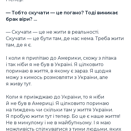
— Тобто скучати — це погано? Тоді виникає
брак віри? …
— Скучати — це не жити в реальності.
Скучати — це бути там, де нас нема. Треба жити
там, де я є.
І коли я прилітаю до Америки, схожу з літака
і так ніби я не був в Україні. Я цілковито
поринаю в життя, в якому є зараз. Я щодня
можу з кимось розмовляти з України, але
я живу тут.
Коли я приїжджаю до України, то я ніби
й не був в Америці. Я цілковито поринаю
на тиждень чи скільки там у життя України.
Я пробую жити тут і тепер. Бо це є наше життя!
Не в минулому і не в майбутньому. І я маю
можливість спілкуватися з тими людьми, яких