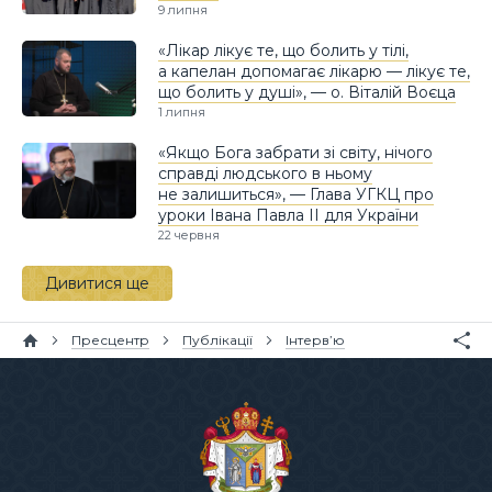
9 липня
«Лікар лікує те, що болить у тілі,
а капелан допомагає лікарю — лікує те,
що болить у душі», — о. Віталій Воєца
1 липня
«Якщо Бога забрати зі світу, нічого
справді людського в ньому
не залишиться», — Глава УГКЦ про
уроки Івана Павла II для України
22 червня
Дивитися ще
Пресцентр
Публікації
Інтерв’ю