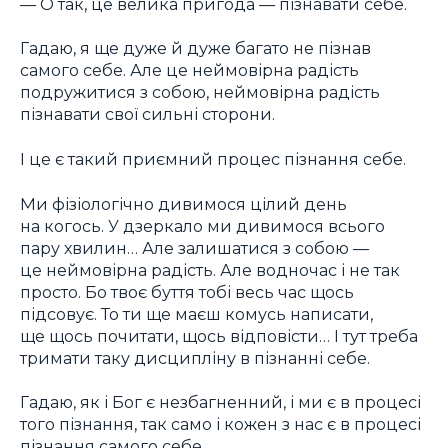
— О так, це велика пригода — пізнавати себе.
Гадаю, я ще дуже й дуже багато не пізнав
самого себе. Але це неймовірна радість
подружитися з собою, неймовірна радість
пізнавати свої сильні сторони.
І це є такий приємний процес пізнання себе.
Ми фізіологічно дивимося цілий день
на когось. У дзеркало ми дивимося всього
пару хвилин… Але залишатися з собою —
це неймовірна радість. Але водночас і не так
просто. Бо твоє буття тобі весь час щось
підсовує. То ти ще маєш комусь написати,
ще щось почитати, щось відповісти… І тут треба
тримати таку дисципліну в пізнанні себе.
Гадаю, як і Бог є незбагненний, і ми є в процесі
того пізнання, так само і кожен з нас є в процесі
пізнання самого себе.