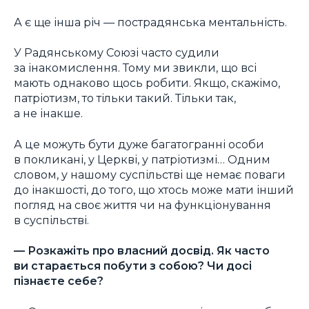
А є ще інша річ — пострадянська ментальність.
У Радянському Союзі часто судили
за інакомислення. Тому ми звикли, що всі
мають однаково щось робити. Якщо, скажімо,
патріотизм, то тільки такий. Тільки так,
а не інакше.
А це можуть бути дуже багатогранні особи
в покликані, у Церкві, у патріотизмі… Одним
словом, у нашому суспільстві ще немає поваги
до інакшості, до того, що хтось може мати інший
погляд на своє життя чи на функціонування
в суспільстві.
— Розкажіть про власний досвід. Як часто
ви старається побути з собою? Чи досі
пізнаєте себе?