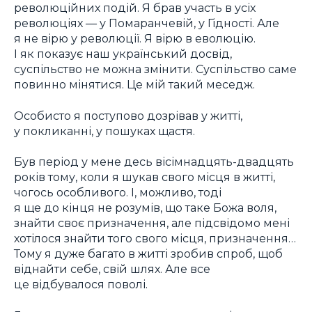
революційних подій. Я брав участь в усіх
революціях — у Помаранчевій, у Гідності. Але
я не вірю у революції. Я вірю в еволюцію.
І як показує наш український досвід,
суспільство не можна змінити. Суспільство саме
повинно мінятися. Це мій такий меседж.
Особисто я поступово дозрівав у житті,
у покликанні, у пошуках щастя.
Був період у мене десь вісімнадцять-двадцять
років тому, коли я шукав свого місця в житті,
чогось особливого. І, можливо, тоді
я ще до кінця не розумів, що таке Божа воля,
знайти своє призначення, але підсвідомо мені
хотілося знайти того свого місця, призначення…
Тому я дуже багато в житті зробив спроб, щоб
віднайти себе, свій шлях. Але все
це відбувалося поволі.