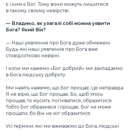
є і ким є Бог. Тому вони можуть лишитися
в такому своєму невірстві.
— Владико, як узагалі собі можна уявити
Бога? Який Він?
— Наші уявлення про Бога дуже обмежені.
Будь-які наші уявлення про Бога вже
стовідсотково невірні.
І коли ми кажемо «Бог добрий» ми закладаємо
в Бога людську доброту.
Ми навіть кажемо, що Бог прощає. Це неправда.
Я не вірю, що Бог прощає. Бо, щоб хтось
прощав, то мусить погніватися, образитися.
Тобто Бог образився і прощає. Бог не може
прощати, бо Він не міг образитися.
Усі терміни, які ми вживаємо до Бога, людські