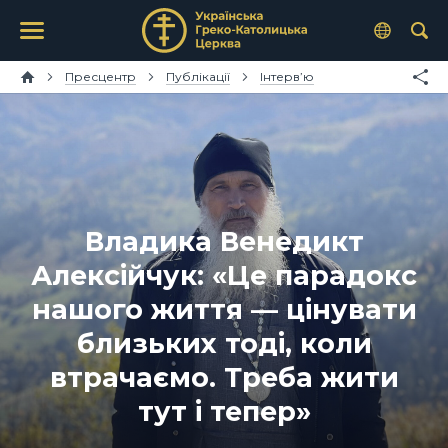
Пресцентр
Публікації
Інтерв’ю
Владика Венедикт
Алексійчук: «Це парадокс
нашого життя — цінувати
близьких тоді, коли
втрачаємо. Треба жити
тут і тепер»