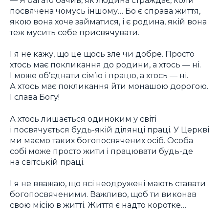
посвячена чомусь іншому… Бо є справа життя,
якою вона хоче займатися, і є родина, якій вона
теж мусить себе присвячувати.
І я не кажу, що це щось зле чи добре. Просто
хтось має покликання до родини, а хтось — ні.
І може об’єднати сім’ю і працю, а хтось — ні.
А хтось має покликання йти монашою дорогою.
І слава Богу!
А хтось лишається одиноким у світі
і посвячується будь-якій ділянці праці. У Церкві
ми маємо таких богопосвячених осіб. Особа
собі може просто жити і працювати будь-де
на світській праці.
І я не вважаю, що всі неодружені мають ставати
богопосвяченими. Важливо, щоб ти виконав
свою місію в житті. Життя є надто коротке…