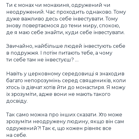
Ти є монах чи монахиня, одружений чи
неодружений. Час проходить однаково. Тому
дуже важливо десь себе інвестувати. Тому
знову повертаємося до теми миру, спокою,
де я маю себе знайти, куди себе інвестувати.
Звичайно, найбільше людей інвестують себе
в подружжя. І потім питають тебе, а чому
ти себе там не інвестуєш? …
Навіть у церковному середовищі я знаходив
багато непорозумінь серед священиків, коли
хтось із дівчат хотів йти до монастиря. Я можу
їх зрозуміти, адже вони не мають такого
досвіду.
Так само можна про інших сказати. Хто може
зрозуміти неодружену людину, якщо він сам
одружений?! Так є, що кожен рівняє все
на себе.