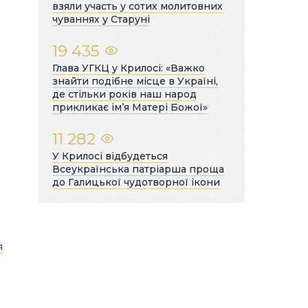
взяли участь у сотих молитовних
чуваннях у Старуні
19 435
Глава УГКЦ у Крилосі: «Важко
знайти подібне місце в Україні,
де стільки років наш народ
прикликає ім’я Матері Божої»
11 282
У Крилосі відбудеться
Всеукраїнська патріарша проща
до Галицької чудотворної ікони
я