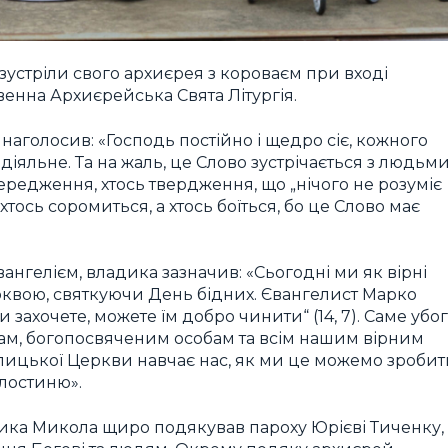
зустріли свого архиєрея з короваєм при вході
венна Архиєрейська Свята Літургія.
голосив: «Господь постійно і щедро сіє, кожного
і діяльне. Та на жаль, це Слово зустрічається з людьми
передження, хтось твердження, що „нічого не розуміє
, хтось соромиться, а хтось боїться, бо це Слово має
гелієм, владика зазначив: «Сьогодні ми як вірні
квою, святкуючи День бідних. Євангелист Марко
 захочете, можете їм добро чинити“ (14, 7). Саме убог
м, богопосвяченим особам та всім нашим вірним
толицької Церкви навчає нас, як ми це можемо зроби
илостиню».
адика Микола щиро подякував пароху Юрієві Тиченку,