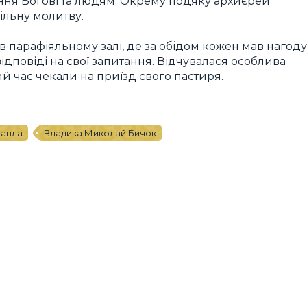
ння Богові та людям. Окрему подяку архиєрей
пільну молитву.
 в парафіяльному залі, де за обідом кожен мав нагоду
ідповіді на свої запитання. Відчувалася особлива
ший час чекали на приїзд свого пастиря.
Павла
Владика Миколай Бичок