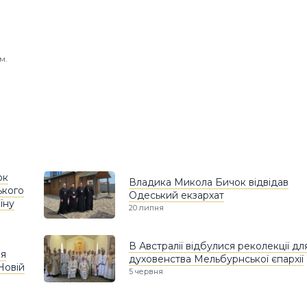
м.
ок
Владика Микола Бичок відвідав
ького
Одеський екзархат
їну
20 липня
В Австралії відбулися реколекції дл
ля
духовенства Мельбурнської єпархії
Новій
5 червня