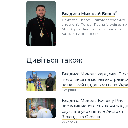
Владика Миколай Бичок
Єпископ Єпархії Святих верховних
апостолів Петра і Павла із осідком у 
Мельбурн (Австралія), кардинал
Католицької Церкви
Дивіться також
Владика Микола кардинал Бич
помолився на могилі австралійс
воїна, який віддав життя за Укра
3 серпня
Владика Микола Бичок у Римі
висвятив нового священника д
служіння українцям в Австралії, 
Зеландії та Океанії
27 червня