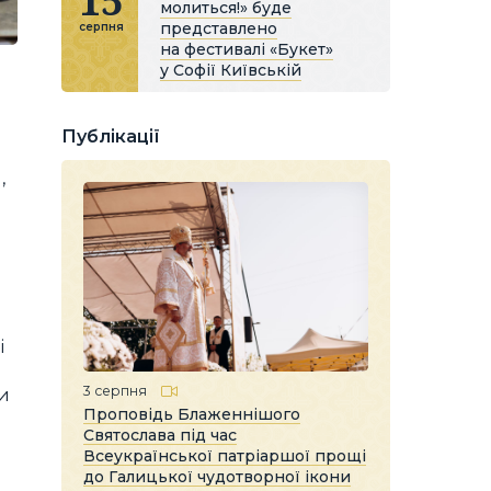
15
молиться!» буде
представлено
серпня
на фестивалі «Букет»
у Софії Київській
Публікації
,
і
3 серпня
ти
Проповідь Блаженнішого
Святослава під час
Всеукраїнської патріаршої прощі
до Галицької чудотворної ікони