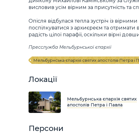
диякону Михайлові Камінському за служі
висловив усім вірним за присутність та с
Опісля відбулася тепла зустріч із вірними
поспілкуватися з архиєреєм та отримати в
радість цілої парафії, оскільки вірні дов
Пресслужба Мельбурнської єпархії
Мельбурнська єпархія святих апостолів Петра і 
Локації
Мельбурнська єпархія святих
апостолів Петра і Павла
Персони