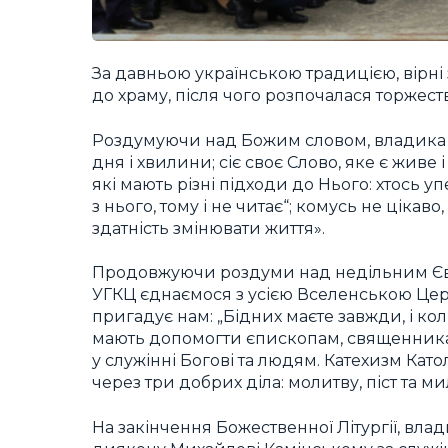
За давньою українською традицією, вірні 
до храму, після чого розпочалася торжест
Роздумуючи над Божим словом, владика на
дня і хвилини; сіє своє Слово, яке є живе 
які мають різні підходи до Нього: хтось у
з нього, тому і не читає“; комусь не цікаво
здатність змінювати життя».
Продовжуючи роздуми над недільним Єван
УГКЦ єднаємося з усією Вселенською Цер
пригадує нам: „Бідних маєте завжди, і коли
мають допомогти єпископам, священника
у служінні Богові та людям. Катехизм Ка
через три добрих діла: молитву, піст та м
На закінчення Божественної Літургії, вл