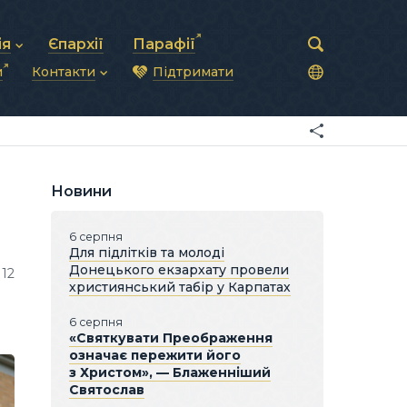
ія
Єпархії
Парафії
и
Контакти
Підтримати
астирська рада
нод
нсово-господарська діяльність
Загальна інформація
ди
ки та комунікації
Глава УГКЦ
ністративні питання
Синоди Єпископів
підрозділи
Трибунал
Патріарша курія
Новини
Єпархії та екзархати
6 серпня
Для підлітків та молоді
Донецького екзархату провели
12
християнський табір у Карпатах
6 серпня
«Святкувати Преображення
означає пережити його
з Христом», — Блаженніший
Святослав