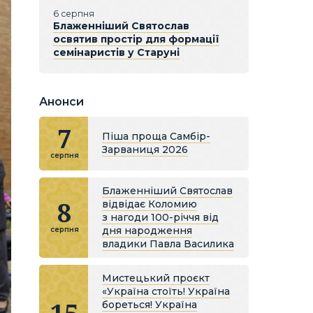
6 серпня
Блаженніший Святослав
освятив простір для формації
семінаристів у Старуні
Анонси
7
Піша проща Самбір-
Зарваниця 2026
серпня
Блаженніший Святослав
8
відвідає Коломию
з нагоди 100-річчя від
дня народження
серпня
владики Павла Василика
Мистецький проєкт
«Україна стоїть! Україна
бореться! Україна