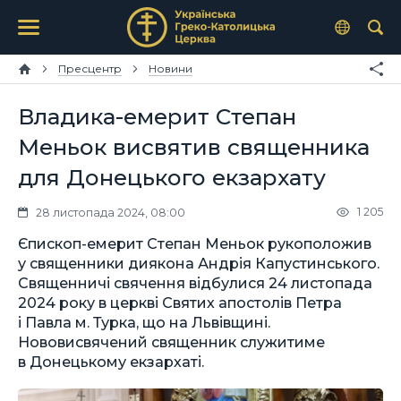
Пресцентр
Новини
Владика-емерит Степан
Меньок висвятив священника
для Донецького екзархату
1 205
28 листопада 2024, 08:00
Єпископ-емерит Степан Меньок рукоположив
у священники диякона Андрія Капустинського.
Священничі свячення відбулися 24 листопада
2024 року в церкві Святих апостолів Петра
і Павла м. Турка, що на Львівщині.
Нововисвячений священник служитиме
в Донецькому екзархаті.