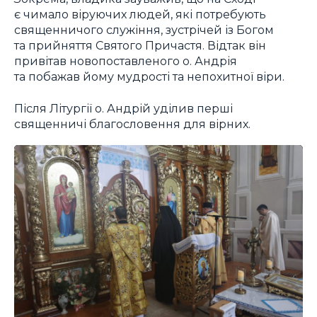
є чимало віруючих людей, які потребують
священничого служіння, зустрічей із Богом
та прийняття Святого Причастя. Відтак він
привітав новопоставленого о. Андрія
та побажав йому мудрості та непохитної віри.
Після Літургії о. Андрій уділив перші
священничі благословення для вірних.