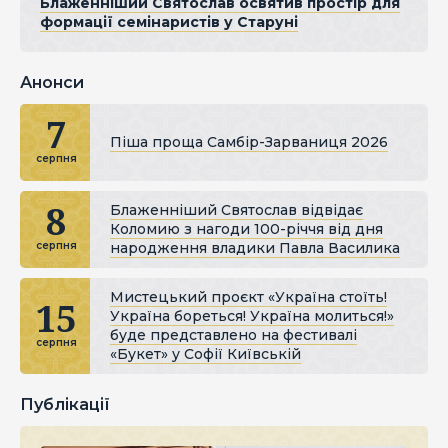
Блаженніший Святослав освятив простір для
формації семінаристів у Старуні
Анонси
7
Піша проща Самбір-Зарваниця 2026
серпня
8
Блаженніший Святослав відвідає
Коломию з нагоди 100-річчя від дня
народження владики Павла Василика
серпня
Мистецький проєкт «Україна стоїть!
15
Україна бореться! Україна молиться!»
буде представлено на фестивалі
серпня
«Букет» у Софії Київській
Публікації