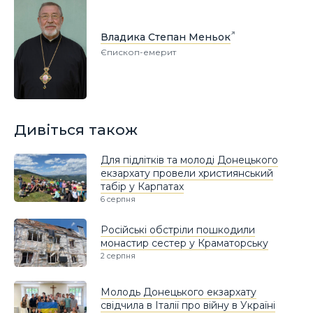
Владика Степан Меньок
Єпископ-емерит
Дивіться також
Для підлітків та молоді Донецького
екзархату провели християнський
табір у Карпатах
6 серпня
Російські обстріли пошкодили
монастир сестер у Краматорську
2 серпня
Молодь Донецького екзархату
свідчила в Італії про війну в Україні