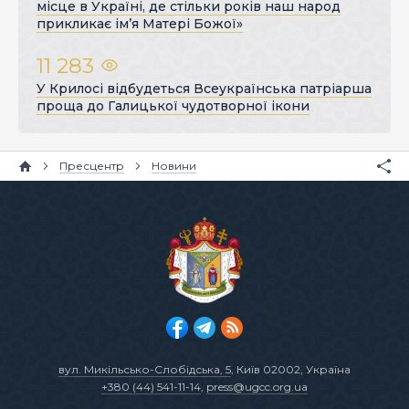
місце в Україні, де стільки років наш народ
прикликає ім’я Матері Божої»
11 283
У Крилосі відбудеться Всеукраїнська патріарша
проща до Галицької чудотворної ікони
Пресцентр
Новини
вул. Микільсько-Слобідська, 5
, Київ 02002, Україна
+380 (44) 541-11-14
,
press@ugcc.org.ua