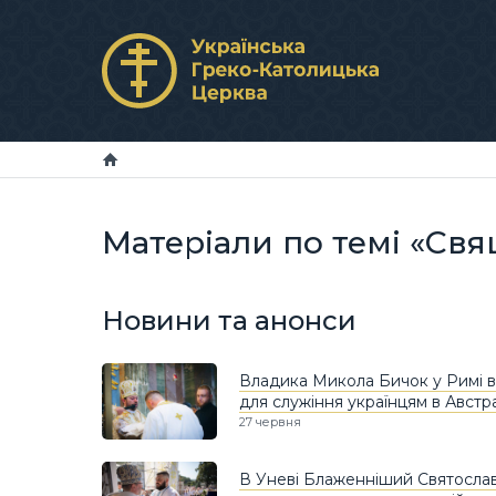
Матеріали по темі «Св
Новини та анонси
Владика Микола Бичок у Римі 
для служіння українцям в Австрал
27 червня
В Уневі Блаженніший Святосла