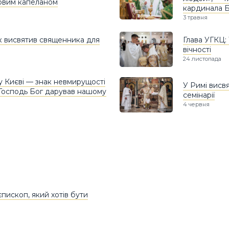
ковим капеланом
кардинала 
3 травня
 висвятив священника для
Глава УГКЦ: 
вічності
24 листопада
у Києві — знак невмирущості
У Римі висв
й Господь Бог дарував нашому
семінарії
4 червня
єпископ, який хотів бути