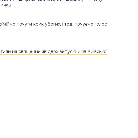
Бичка
Уміймо почути крик убогих, і тоді почуємо голос
ятили на священників двох випускників Київської