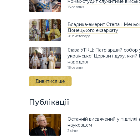
монах-студит служитиме війсь
15 серпня
Владика-емерит Степан Меньок
Донецького екзархату
28 листопада
Глава УГКЦ: Патріарший собор 
української Церкви і духу, яки
народові
18 серпня
Дивитися ще
Публікації
Останній висвячений у підпіллі 
науковцем
2 січня