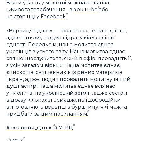
Взяти участь у молитві можна на каналі
«Живого телебачення» в
YouTube
або
на сторінці у
Facebook
.
«Вервиця єднає» — така назва не випадкова,
адже в цьому задумі відразу кілька ліній
єдності. Передусім, наша молитва єднає
українців з усього світу. Наша молитва єднає
священнослужителя, який в ефірі провадить її,
з усім загалом вірних. Наша молитва єднає
єпископів, священників із різних материків
і країн, адже щодня провадить молитву інший
душпастир. Наша молитва єднає всіх нас
у «молитві на українській землі», адже сестри
відразу кількох згромаджень і добродійки
виготовляють вервиці з бурштину, які можна
придбати за
цим посиланням
.
# вервиця_єднає
# УГКЦ
zhyve.tv