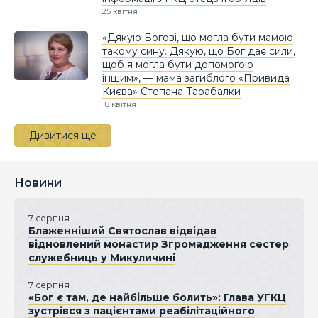
25 квітня
«Дякую Богові, що могла бути мамою
такому сину. Дякую, що Бог дає сили,
щоб я могла бути допомогою
іншим», — мама загиблого «Привида
Києва» Степана Тарабалки
18 квітня
Дивитися ще
Новини
7 серпня
Блаженніший Святослав відвідав
відновлений монастир Згромадження сестер
служебниць у Микуличині
7 серпня
«Бог є там, де найбільше болить»: Глава УГКЦ
зустрівся з пацієнтами реабілітаційного