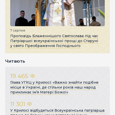
7 серпня
Проповідь Блаженнішого Святослава під час
Патріаршої всеукраїнської прощі до Старуні
у свято Преображення Господнього
Читають
19 465
Глава УГКЦ у Крилосі: «Важко знайти подібне
місце в Україні, де стільки років наш народ
прикликає ім’я Матері Божої»
11 301
У Крилосі відбудеться Всеукраїнська патріарша