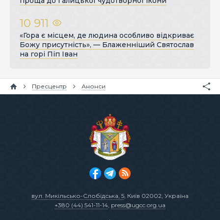
проща до Галицької чудотворної ікони
10 911
«Гора є місцем, де людина особливо відкриває
Божу присутність», — Блаженніший Святослав
на горі Піп Іван
Пресцентр
Анонси
вул. Микільсько-Слобідська, 5
, Київ 02002, Україна
+380 (44) 541-11-14
,
press@ugcc.org.ua