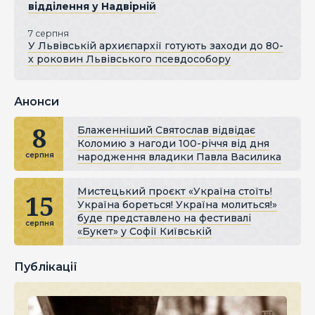
відділення у Надвірній
7 серпня
У Львівській архиєпархії готують заходи до 80-
х роковин Львівського псевдособору
Анонси
8
Блаженніший Святослав відвідає
Коломию з нагоди 100-річчя від дня
народження владики Павла Василика
серпня
Мистецький проєкт «Україна стоїть!
15
Україна бореться! Україна молиться!»
буде представлено на фестивалі
серпня
«Букет» у Софії Київській
Публікації