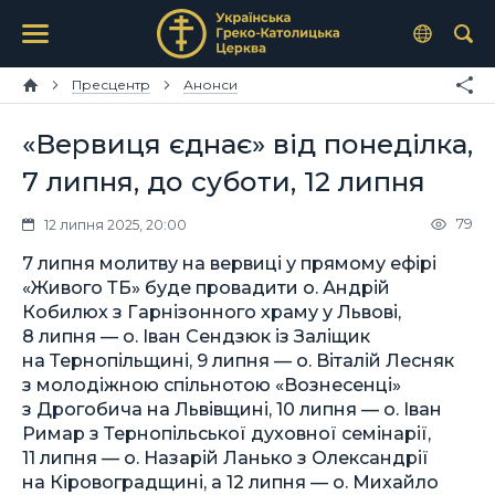
Пресцентр
Анонси
«Вервиця єднає» від понеділка,
7 липня, до суботи, 12 липня
79
12 липня 2025, 20:00
7 липня молитву на вервиці у прямому ефірі
«Живого ТБ» буде провадити о. Андрій
Кобилюх з Гарнізонного храму у Львові,
8 липня — о. Іван Сендзюк із Заліщик
на Тернопільщині, 9 липня — о. Віталій Лесняк
з молодіжною спільнотою «Вознесенці»
з Дрогобича на Львівщині, 10 липня — о. Іван
Римар з Тернопільської духовної семінарії,
11 липня — о. Назарій Ланько з Олександрії
на Кіровоградщині, а 12 липня — о. Михайло