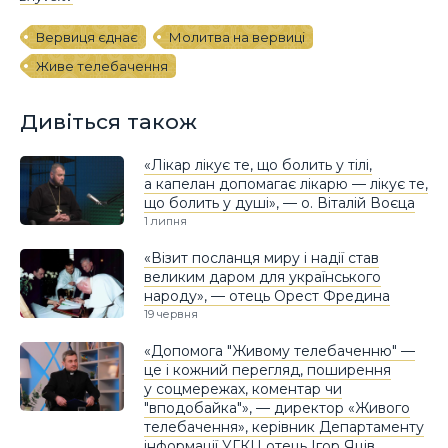
Вервиця єднає
Молитва на вервиці
Живе телебачення
Дивіться також
«Лікар лікує те, що болить у тілі,
а капелан допомагає лікарю — лікує те,
що болить у душі», — о. Віталій Воєца
1 липня
«Візит посланця миру і надії став
великим даром для українського
народу», — отець Орест Фредина
19 червня
«Допомога "Живому телебаченню" —
це і кожний перегляд, поширення
у соцмережах, коментар чи
"вподобайка"», — директор «Живого
телебачення», керівник Департаменту
інформації УГКЦ отець Ігор Яців