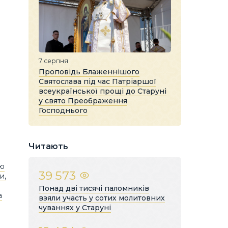
7 серпня
Проповідь Блаженнішого
Святослава під час Патріаршої
всеукраїнської прощі до Старуні
у свято Преображення
Господнього
Читають
ою
39 573
и,
Понад дві тисячі паломників
а
взяли участь у сотих молитовних
чуваннях у Старуні