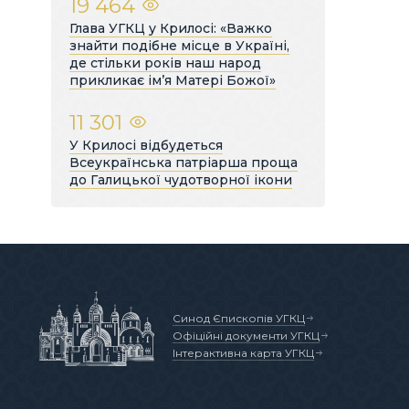
19 464
Глава УГКЦ у Крилосі: «Важко
знайти подібне місце в Україні,
де стільки років наш народ
прикликає ім’я Матері Божої»
11 301
У Крилосі відбудеться
Всеукраїнська патріарша проща
до Галицької чудотворної ікони
Синод Єпископів УГКЦ
Офіційні документи УГКЦ
Інтерактивна карта УГКЦ