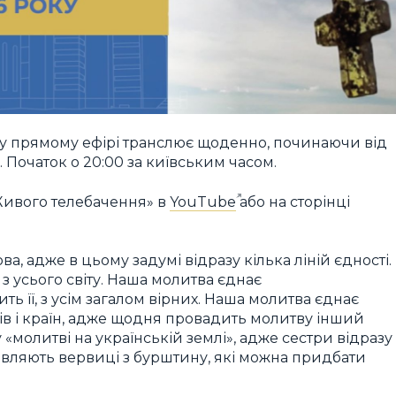
у прямому ефірі транслює щоденно, починаючи від
 Початок о 20:00 за київським часом.
«Живого телебачення» в
YouTube
або на сторінці
а, адже в цьому задумі відразу кілька ліній єдності.
з усього світу. Наша молитва єднає
ь її, з усім загалом вірних. Наша молитва єднає
ків і країн, адже щодня провадить молитву інший
 «молитві на українській землі», адже сестри відразу
овляють вервиці з бурштину, які можна придбати