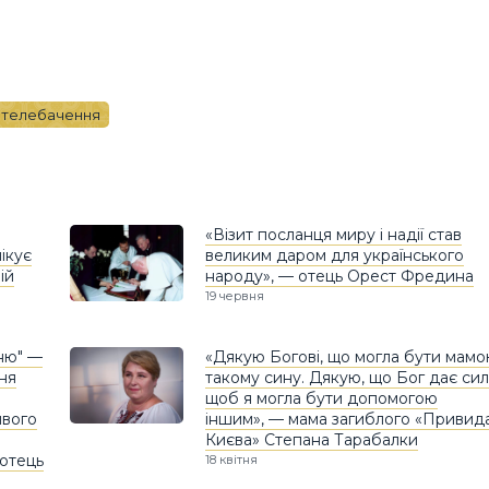
 телебачення
«Візит посланця миру і надії став
ікує
великим даром для українського
ій
народу», — отець Орест Фредина
19 червня
ню" —
«Дякую Богові, що могла бути мам
ня
такому сину. Дякую, що Бог дає сил
щоб я могла бути допомогою
ивого
іншим», — мама загиблого «Привид
Києва» Степана Тарабалки
отець
18 квітня