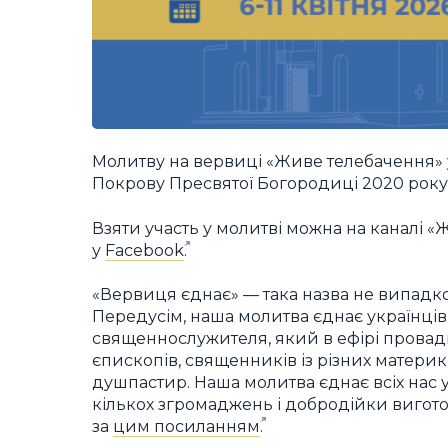
Молитву на вервиці «Живе телебачення» 
Покрову Пресвятої Богородиці 2020 року.
Взяти участь у молитві можна на каналі 
у
Facebook
.
«Вервиця єднає» — така назва не випадков
Передусім, наша молитва єднає українців 
священнослужителя, який в ефірі провадит
єпископів, священників із різних матери
душпастир. Наша молитва єднає всіх нас у
кількох згромаджень і добродійки вигот
за
цим посиланням
.