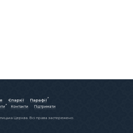
ія
Єпархії
Парафії
нти
Контакти
Підтримати
лицька Церква. Всі права застережено.