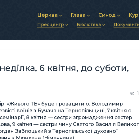
Церква
Глава
Синод
Кур
Пресцентр
Бібліотека
Документ
Про УГКЦ
Блаженніший Святослав
Синод Єпископів
Душп
Історія УГКЦ
Біографія
Архиєрейський Си
Фіна
Новини
Святе Письмо
Структура УГКЦ
Фотографії
Митрополичі Сино
Зв’яз
Анонси
Богослужіння
Майбутнє УГКЦ
Щоденні відеозвернення
Єпископи
Адмі
Публікації
Молитви
Інші 
Історії
Подкасти
еділка, 6 квітня, до суботи,
Фото та відео
Архів новин (2013–2022)
фірі «Живого ТБ» буде провадити о. Володимир
вісті воїнів з Бучача на Тернопільщині, 7 квітня о.
 семінарії, 8 квітня — сестри згромадження сестер
ова, 9 квітня — сестри чину Святого Василія Велико
 Богдан Заблоцький з Тернопільської духовної
тович з Мюнхена (Німеччина).