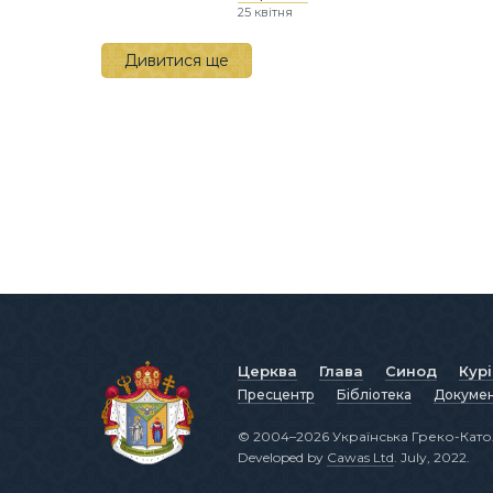
25 квітня
Дивитися ще
Церква
Глава
Синод
Кур
Пресцентр
Бібліотека
Докуме
© 2004–2026 Українська Греко-Като
Developed by
Cawas Ltd
. July, 2022.