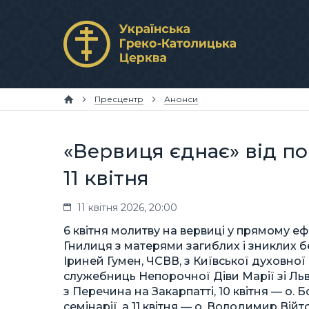
Пресцентр
Анонси
«Вервиця єднає» від пон
11 квітня
11 квітня 2026, 20:00
6 квітня молитву на вервиці у прямому е
Гнилиця з матерями загиблих і зниклих без
Іриней Гумен, ЧСВВ, з Київської духовної
служебниць Непорочної Діви Марії зі Льв
з Перечина на Закарпатті, 10 квітня — о.
семінарії, а 11 квітня — о. Володимир Вій