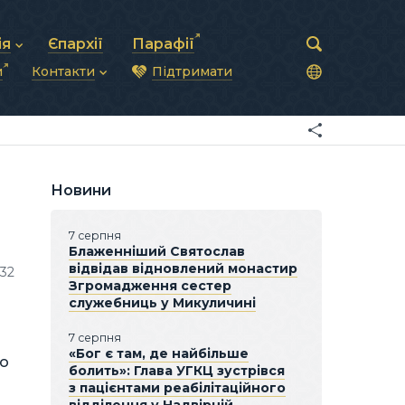
ія
Єпархії
Парафії
и
Контакти
Підтримати
астирська рада
нод
нсово-господарська діяльність
Загальна інформація
ди
ки та комунікації
Глава УГКЦ
ністративні питання
Синоди Єпископів
підрозділи
Трибунал
Патріарша курія
Новини
Єпархії та екзархати
7 серпня
Блаженніший Святослав
відвідав відновлений монастир
132
Згромадження сестер
служебниць у Микуличині
7 серпня
«Бог є там, де найбільше
го
болить»: Глава УГКЦ зустрівся
з пацієнтами реабілітаційного