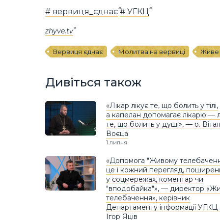
# вервиця_єднає
# УГКЦ
zhyve.tv
Вервиця єднає
Молитва на вервиці
Живе
Дивіться також
«Лікар лікує те, що болить у тілі,
а капелан допомагає лікарю — л
те, що болить у душі», — о. Вітал
Воєца
1 липня
«Допомога "Живому телебачен
це і кожний перегляд, поширен
у соцмережах, коментар чи
"вподобайка"», — директор «Ж
телебачення», керівник
Департаменту інформації УГКЦ 
Ігор Яців