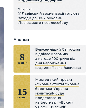
відділення у Надвірній
7 серпня
У Львівській архиєпархії готують
заходи до 80-х роковин
Львівського псевдособору
Анонси
Блаженніший Святослав
8
відвідає Коломию
з нагоди 100-річчя від
дня народження
серпня
владики Павла Василика
Мистецький проєкт
«Україна стоїть! Україна
15
бореться! Україна
молиться!» буде
представлено
серпня
на фестивалі «Букет»
у Софії Київській