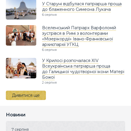
У Старуні відбулася патріарша проща
до блаженного Симеона Лукача
6 серпня
Вселенський Патріарх Варфоломій
зустрівся в Римі з волонтерами
«Мізерікордії» Івано-Франківської
архиєпархії УГКЦ
6 серпня
У Крилосі розпочалася XIV
Всеукраїнська патріарша проща
до Галицької чудотворної ікони Матері
Божої
2 серпня
Дивитися ще
Новини
7 серпня