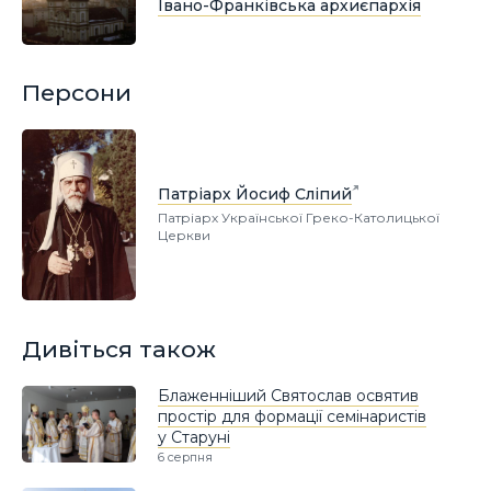
Івано-Франківська архиєпархія
Персони
Патріарх Йосиф Сліпий
Патріарх Української Греко-Католицької
Церкви
Дивіться також
Блаженніший Святослав освятив
простір для формації семінаристів
у Старуні
6 серпня