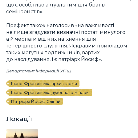
що є особливо актуальним для братів-
семінаристів».
Префект також наголосив «на важливості
не лише згадувати визначні постаті минулого,
а й черпати від них натхнення для
теперішнього служіння. Яскравим прикладом
таких могутніх подвижників, вартих
до наслідування, і є патріарх Йосиф».
Департамент інформації УГКЦ
Івано-Франківська архиєпархія
Івано-Франківська духовна семінарія
Патріарх Йосиф Сліпий
Локації