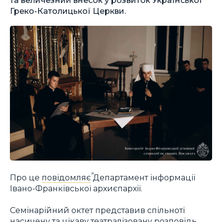
Греко-Католицької Церкви.
Про це
повідомляє
Департамент інформації
Івано-Франківської архиєпархії.
Семінарійний октет представив спільноті
насичену та цікаву театралізовану розповідь