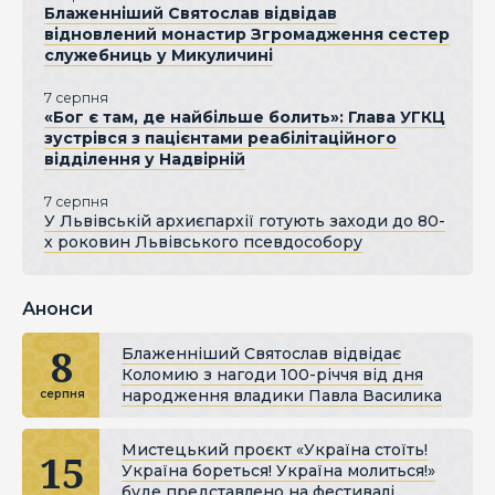
Блаженніший Святослав відвідав
відновлений монастир Згромадження сестер
служебниць у Микуличині
7 серпня
«Бог є там, де найбільше болить»: Глава УГКЦ
зустрівся з пацієнтами реабілітаційного
відділення у Надвірній
7 серпня
У Львівській архиєпархії готують заходи до 80-
х роковин Львівського псевдособору
Анонси
8
Блаженніший Святослав відвідає
Коломию з нагоди 100-річчя від дня
народження владики Павла Василика
серпня
Мистецький проєкт «Україна стоїть!
15
Україна бореться! Україна молиться!»
буде представлено на фестивалі