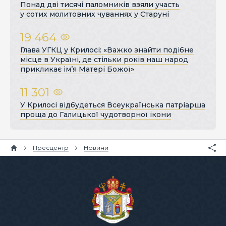
Понад дві тисячі паломників взяли участь
у сотих молитовних чуваннях у Старуні
19 464
Глава УГКЦ у Крилосі: «Важко знайти подібне
місце в Україні, де стільки років наш народ
прикликає ім’я Матері Божої»
11 301
У Крилосі відбудеться Всеукраїнська патріарша
проща до Галицької чудотворної ікони
Пресцентр
Новини