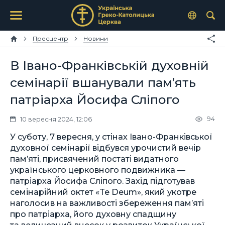
Пресцентр
Новини
В Івано-Франківській духовній
семінарії вшанували пам’ять
патріарха Йосифа Сліпого
94
10 вересня 2024, 12:06
У суботу, 7 вересня, у стінах Івано-Франківської
духовної семінарії відбувся урочистий вечір
пам’яті, присвячений постаті видатного
українського церковного подвижника —
патріарха Йосифа Сліпого. Захід підготував
семінарійний октет «Te Deum», який укотре
наголосив на важливості збереження пам’яті
про патріарха, його духовну спадщину
та величезний внесок у розвиток Української