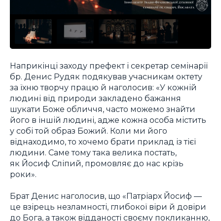
Наприкінці заходу префект і секретар семінарії
бр. Денис Рудяк подякував учасникам октету
за їхню творчу працю й наголосив: «У кожній
людині від природи закладено бажання
шукати Боже обличчя, часто можемо знайти
його в іншій людині, адже кожна особа містить
у собі той образ Божий. Коли ми його
віднаходимо, то хочемо брати приклад із тієї
людини. Саме тому така велика постать,
як Йосиф Сліпий, промовляє до нас крізь
роки».
Брат Денис наголосив, що «Патріарх Йосиф —
це взірець незламності, глибокої віри й довіри
до Бога, а також відданості своєму покликанню,