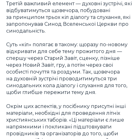
Третій важливий елемент — духовні зустрічі, які
відбуватимуться щовечора, побудовані
за принципом трьох кіл діалогу та слухання, які
запропонував Синод Вселенської Церкви про
синодальність.
Суть «кіл» полягає в такому: щоразу по-новому
відкривати для себе тему прожитого дня —
спершу через Старий Завіт, сценку, пізніше
через Новий Завіт, гру, а потім через свої
особисті почуття та роздуми. Так, щовечора
на духовній зустрічі проводитимуться три
синодальних кола діалогу і слухання для того,
щоби глибше пережити тему дня.
Окрім цих аспектів, у посібнику присутні інші
матеріали, необхідні для проведення літніх
християнських таборів. «Ці матеріали є лише
напрямними і покликані підштовхувати
провідників та організаторів до того, щоби