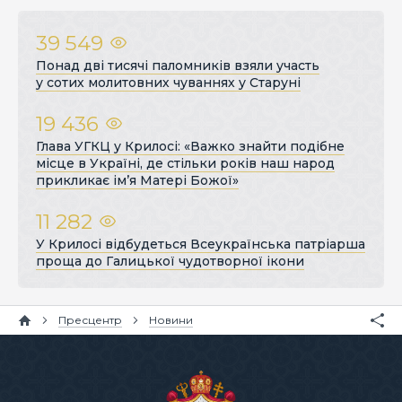
39 549
Понад дві тисячі паломників взяли участь
у сотих молитовних чуваннях у Старуні
19 436
Глава УГКЦ у Крилосі: «Важко знайти подібне
місце в Україні, де стільки років наш народ
прикликає ім’я Матері Божої»
11 282
У Крилосі відбудеться Всеукраїнська патріарша
проща до Галицької чудотворної ікони
Пресцентр
Новини