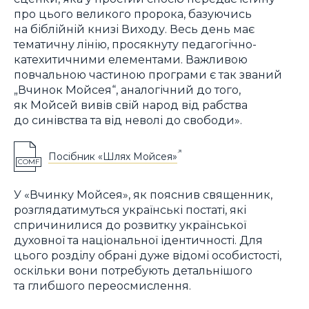
про цього великого пророка, базуючись
на біблійній книзі Виходу. Весь день має
тематичну лінію, просякнуту педагогічно-
катехитичними елементами. Важливою
повчальною частиною програми є так званий
„Вчинок Мойсея“, аналогічний до того,
як Мойсей вивів свій народ від рабства
до синівства та від неволі до свободи».
Посібник «Шлях Мойсея»
COMF
У «Вчинку Мойсея», як пояснив священник,
розглядатимуться українські постаті, які
спричинилися до розвитку української
духовної та національної ідентичності. Для
цього розділу обрані дуже відомі особистості,
оскільки вони потребують детальнішого
та глибшого переосмислення.