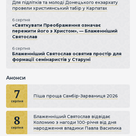
Для підлітків та молоді Донецького екзархату
провели християнський табір у Карпатах
6 серпня
«Святкувати Преображення означає
пережити його з Христом», — Блаженніший
Святослав
6 серпня
Блаженніший Святослав освятив простір для
формації семінаристів у Старуні
Анонси
7
Піша проща Самбір-Зарваниця 2026
серпня
8
Блаженніший Святослав відвідає
Коломию з нагоди 100-річчя від дня
народження владики Павла Василика
серпня