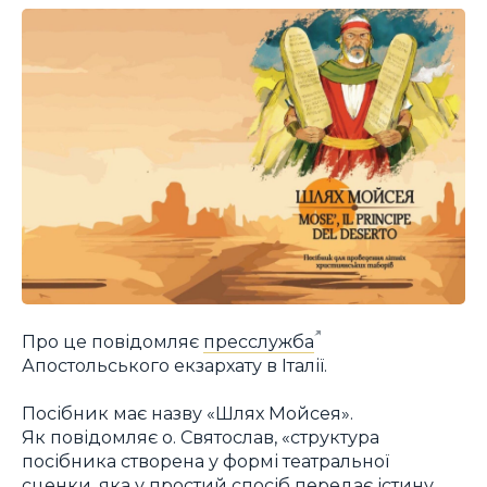
Про це повідомляє
пресслужба
Апостольського екзархату в Італії.
Посібник має назву «Шлях Мойсея».
Як повідомляє о. Святослав, «структура
посібника створена у формі театральної
сценки, яка у простий спосіб передає істину