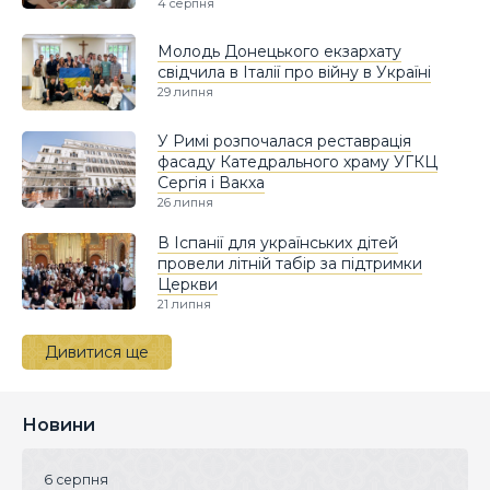
4 серпня
Молодь Донецького екзархату
свідчила в Італії про війну в Україні
29 липня
У Римі розпочалася реставрація
фасаду Катедрального храму УГКЦ
Сергія і Вакха
26 липня
В Іспанії для українських дітей
провели літній табір за підтримки
Церкви
21 липня
Дивитися ще
Новини
6 серпня