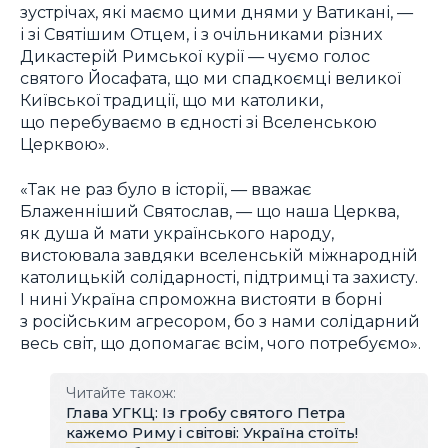
зустрічах, які маємо цими днями у Ватикані, —
і зі Святішим Отцем, і з очільниками різних
Дикастерій Римської курії — чуємо голос
святого Йосафата, що ми спадкоємці великої
Київської традиції, що ми католики,
що перебуваємо в єдності зі Вселенською
Церквою».
«Так не раз було в історії, — вважає
Блаженніший Святослав, — що наша Церква,
як душа й мати українського народу,
вистоювала завдяки вселенській міжнародній
католицькій солідарності, підтримці та захисту.
І нині Україна спроможна вистояти в борні
з російським агресором, бо з нами солідарний
весь світ, що допомагає всім, чого потребуємо».
Читайте також:
Глава УГКЦ: Із гробу святого Петра
кажемо Риму і світові: Україна стоїть!