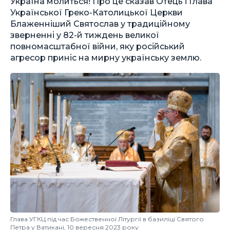
Україна молиться! Про це сказав Отець і Глава
Української Греко-Католицької Церкви
Блаженніший Святослав у традиційному
зверненні у 82-й тиждень великої
повномасштабної війни, яку російський
агресор приніс на мирну українську землю.
Глава УГКЦ під час Божественної Літургії в базиліці Святого
Петра у Ватикані, 10 вересня 2023 року