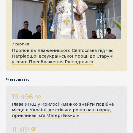
7 серпня
Проповідь Блаженнішого Святослава під час
Патріаршої всеукраїнської прощі до Старуні
у свято Преображення Господнього
Читають
19 496
Глава УГКЦ у Крилосі: «Важко знайти подібне
місце в Україні, де стільки років наш народ
прикликає ім’я Матері Божої»
11 319