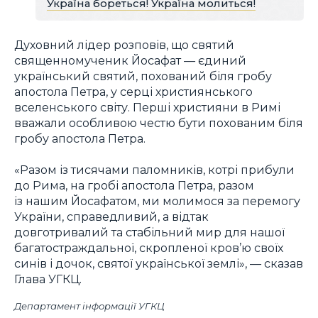
Україна бореться! Україна молиться!
Духовний лідер розповів, що святий
священномученик Йосафат — єдиний
український святий, похований біля гробу
апостола Петра, у серці християнського
вселенського світу. Перші християни в Римі
вважали особливою честю бути похованим біля
гробу апостола Петра.
«Разом із тисячами паломників, котрі прибули
до Рима, на гробі апостола Петра, разом
із нашим Йосафатом, ми молимося за перемогу
України, справедливий, а відтак
довготривалий та стабільний мир для нашої
багатостраждальної, скропленої кров’ю своїх
синів і дочок, святої української землі», — сказав
Глава УГКЦ.
Департамент інформації УГКЦ