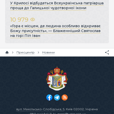
У Крилосі відбудеться Всеукраїнська патріарша
проща до Галицької чудотворної ікони
10 979
«Гора є місцем, де людина особливо відкриває
Божу присутність», — Блаженніший Святослав
на горі Піп Іван
Пресцентр
Новини
вул. Микільсько-Слобідська, 5
, Київ 02002, Україна
+380 (44) 541-11-14
,
press@ugcc.org.ua