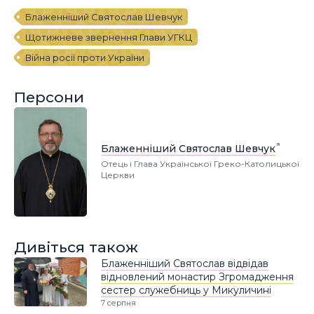
Блаженніший Святослав Шевчук
Щотижневе звернення Глави УГКЦ
Війна росії проти України
Персони
Блаженніший Святослав Шевчук
Отець і Глава Української Греко-Католицької
Церкви
Дивіться також
Блаженніший Святослав відвідав
відновлений монастир Згромадження
сестер служебниць у Микуличині
7 серпня