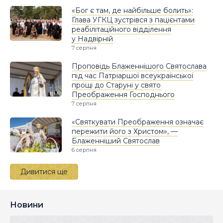
«Бог є там, де найбільше болить»:
Глава УГКЦ зустрівся з пацієнтами
реабілітаційного відділення
у Надвірній
7 серпня
Проповідь Блаженнішого Святослава
під час Патріаршої всеукраїнської
прощі до Старуні у свято
Преображення Господнього
7 серпня
«Святкувати Преображення означає
пережити його з Христом», —
Блаженніший Святослав
6 серпня
Дивитися ще
Новини