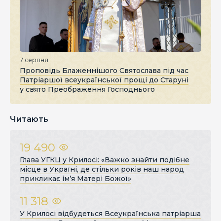
7 серпня
Проповідь Блаженнішого Святослава під час
Патріаршої всеукраїнської прощі до Старуні
у свято Преображення Господнього
Читають
19 490
Глава УГКЦ у Крилосі: «Важко знайти подібне
місце в Україні, де стільки років наш народ
прикликає ім’я Матері Божої»
11 318
У Крилосі відбудеться Всеукраїнська патріарша