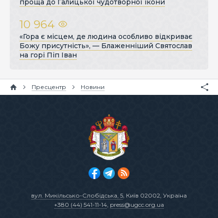
проща до Галицької чудотворної ікони
10 964
«Гора є місцем, де людина особливо відкриває
Божу присутність», — Блаженніший Святослав
на горі Піп Іван
Пресцентр
Новини
вул. Микільсько-Слобідська, 5
, Київ 02002, Україна
+380 (44) 541-11-14
,
press@ugcc.org.ua