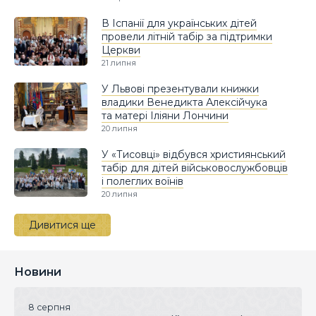
В Іспанії для українських дітей
провели літній табір за підтримки
Церкви
21 липня
У Львові презентували книжки
владики Венедикта Алексійчука
та матері Іліяни Лончини
20 липня
У «Тисовці» відбувся християнський
табір для дітей військовослужбовців
і полеглих воїнів
20 липня
Дивитися ще
Новини
8 серпня