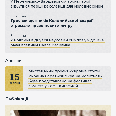
У Перемисько-Варшавській архиєпархії
відбулися перші реколекції для молодих сімей
8 серпня
Троє священників Коломийської єпархії
отримали право носити митру
8 серпня
У Коломиї відбувся науковий симпозіум до 100-
річчя владики Павла Василика
Анонси
Мистецький проєкт «Україна стоїть!
15
Україна бореться! Україна молиться!»
буде представлено на фестивалі
серпня
«Букет» у Софії Київській
Публікації