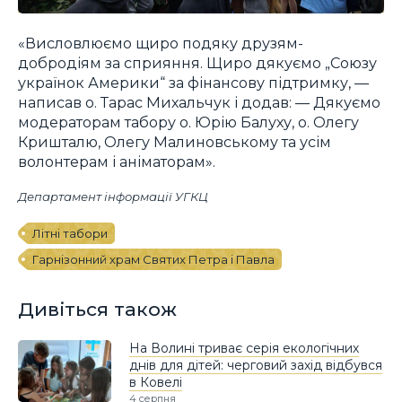
«Висловлюємо щиро подяку друзям-
добродіям за сприяння. Щиро дякуємо „Союзу
українок Америки“ за фінансову підтримку, —
написав о. Тарас Михальчук і додав: — Дякуємо
модераторам табору о. Юрію Балуху, о. Олегу
Кришталю, Олегу Малиновському та усім
волонтерам і аніматорам».
Департамент інформації УГКЦ
Літні табори
Гарнізонний храм Святих Петра і Павла
Дивіться також
На Волині триває серія екологічних
днів для дітей: черговий захід відбувся
в Ковелі
4 серпня