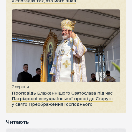
у спогадах тих, хто його знав
7 серпня
Проповідь Блаженнішого Святослава під час
Патріаршої всеукраїнської прощі до Старуні
у свято Преображення Господнього
Читають