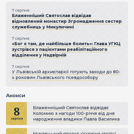
7 серпня
Блаженніший Святослав відвідав
відновлений монастир Згромадження сестер
служебниць у Микуличині
7 серпня
«Бог є там, де найбільше болить»: Глава УГКЦ
зустрівся з пацієнтами реабілітаційного
відділення у Надвірній
7 серпня
У Львівській архиєпархії готують заходи до 80-
х роковин Львівського псевдособору
Анонси
8
Блаженніший Святослав відвідає
Коломию з нагоди 100-річчя від дня
народження владики Павла Василика
серпня
Мистецький проєкт «Україна стоїть!