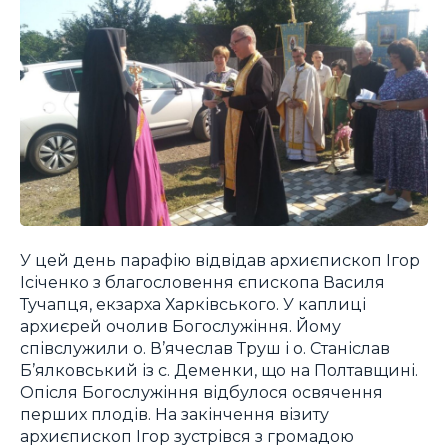
У цей день парафію відвідав архиєпископ Ігор
Ісіченко з благословення єпископа Василя
Тучапця, екзарха Харківського. У каплиці
архиєрей очолив Богослужіння. Йому
співслужили о. В’ячеслав Труш і о. Станіслав
Б’ялковський із с. Деменки, що на Полтавщині.
Опісля Богослужіння відбулося освячення
перших плодів. На закінчення візиту
архиєпископ Ігор зустрівся з громадою