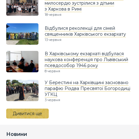
милосердю зустрілися з дітьми
з Харкова в Римі
18 червня
Відбулися реколекції для сімей
священників Харківського екзархату
13 червня
В Харківському екзархаті відбулася
наукова конференція про Львівський
псевдособор 1946 року
8 червня
У Берестині на Харківщині засновано
парафію Різдва Пресвятої Богородиці
УГКЦ
3 червня
Дивитися ще
Новини