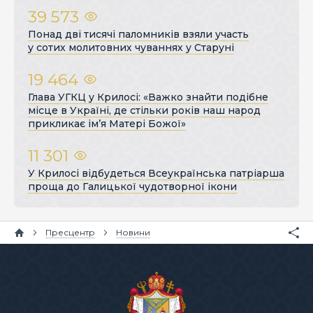
39 573
Понад дві тисячі паломників взяли участь
у сотих молитовних чуваннях у Старуні
19 464
Глава УГКЦ у Крилосі: «Важко знайти подібне
місце в Україні, де стільки років наш народ
прикликає ім’я Матері Божої»
11 301
У Крилосі відбудеться Всеукраїнська патріарша
проща до Галицької чудотворної ікони
Пресцентр
Новини